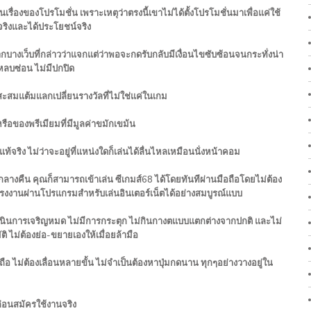
เรื่องของโปรโมชั่น เพราะเหตุว่าตรงนี้เขาไม่ได้ตั้งโปรโมชั่นมาเพื่อแค่ใช้
้จริงและได้ประโยชน์จริง
างเว็บที่กล่าวว่าแจกแต่ว่าพอจะกดรับกลับมีเงื่อนไขซับซ้อนจนกระทั่งน่า
ีหลบซ่อน ไม่มีปกปิด
ะสมแต้มแลกเปลี่ยนรางวัลที่ไม่ใช่แค่ในเกม
 หรือของพรีเมียมที่มีมูลค่าขมักเขม้น
จริง ไม่ว่าจะอยู่ที่แหน่งใดก็เล่นได้ลื่นไหลเหมือนนั่งหน้าคอม
กกลางคืน คุณก็สามารถเข้าเล่น ซีเกมส์68 ได้โดยทันทีผ่านมือถือโดยไม่ต้อง
ช้แรงงานผ่านโปรแกรมสำหรับเล่นอินเตอร์เน็ตได้อย่างสมบูรณ์แบบ
ดำเนินการเจริญหมด ไม่มีการกระตุก ไม่กินกางตแบบแตกต่างจากปกติ และไม่
ไม่ต้องย่อ-ขยายเองให้เมื่อยล้ามือ
อถือ ไม่ต้องเลื่อนหลายขั้น ไม่จำเป็นต้องหาปุ่มกดนาน ทุกๆอย่างวางอยู่ใน
้ก่อนสมัครใช้งานจริง