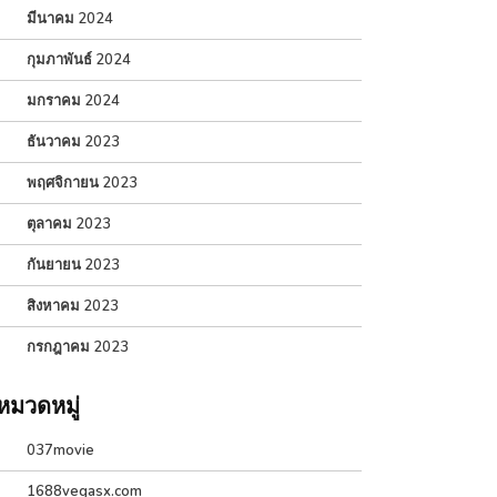
มีนาคม 2024
กุมภาพันธ์ 2024
มกราคม 2024
ธันวาคม 2023
พฤศจิกายน 2023
ตุลาคม 2023
กันยายน 2023
สิงหาคม 2023
กรกฎาคม 2023
หมวดหมู่
037movie
1688vegasx.com