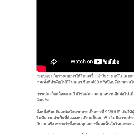
ระบบของเว็บวางแบบมาให้โหลดเร็ว เข้าใจง่าย แม้ไม่เคย
รวมทั้งที่สำคัญไม่มีโฆษณา ซีเกมส์68 หรือป๊อปอัปมากวนโ
การเล่น เว็บสล็อตต จะไม่ใช่แค่ความสนุกสนานอีกต่อไป เม
เงินจริง
สิ่งหนึ่งที่ผมติดอกติดใจมากมายเป็นการที่ S68HUB เปิดใ
ไม่มีความจำเป็นที่ต้องลงทะเบียนเป็นสมาชิก ไม่มีความจำเ
กับเกมจริง เพราะว่าทั้งหมดทุกอย่างที่คุณเห็นในโหมดทดสอบ