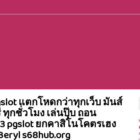
slot แตกโหดกว่าทุกเว็บ มันส์
ทุกชั่วโมง เล่นปุ๊บ ถอน
r123 pgslot ยกคาสิโนโคตรเฮง
 Beryl s68hub.org