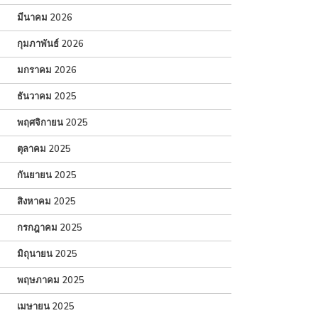
มีนาคม 2026
กุมภาพันธ์ 2026
มกราคม 2026
ธันวาคม 2025
พฤศจิกายน 2025
ตุลาคม 2025
กันยายน 2025
สิงหาคม 2025
กรกฎาคม 2025
มิถุนายน 2025
พฤษภาคม 2025
เมษายน 2025