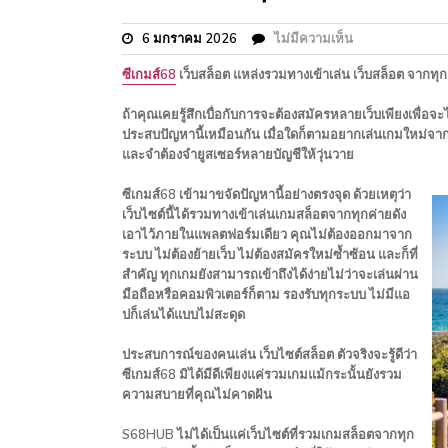
6 มกราคม 2026
ไม่มีความเห็น
ซีเกมส์68
เว็บสล็อต แหล่งรวมทางเข้าเล่น เว็บสล็อต จากท
ถ้าคุณเคยรู้สึกเบื่อกับการจะต้องสมัครหลายเว็บเพียงเพื่อจ
ประสบปัญหานี้เหมือนกัน เมื่อใดก็ตามอยากเล่นเกมใหม่จาก
และจำต้องจำยูสเซอร์หลายบัญชีให้วุ่นวาย
ซีเกมส์68 เข้ามาขจัดปัญหานี้อย่างตรงจุด ด้วยเหตุว่า
เว็บไซต์นี้ได้รวมทางเข้าเล่นเกมสล็อตจากทุกค่ายดัง
เอาไว้ภายในแพลตฟอร์มเดียว คุณไม่ต้องออกมาจาก
ระบบ ไม่ต้องย้ายเว็บ ไม่ต้องสมัครใหม่ซ้ำซ้อน และก็ที่
สำคัญ ทุกเกมยังสามารถเข้าถึงได้ง่ายไม่ว่าจะเล่นผ่าน
มือถือหรือคอมพิวเตอร์ก็ตาม รองรับทุกระบบ ไม่มีแอ
ปก็เล่นได้แบบไม่สะดุด
ประสบการณ์ของคนเล่น เว็บไซต์สล็อต ตัวจริงจะรู้ดีว่า
ซีเกมส์68 มิได้มีดีเพียงแค่รวมเกมแม้กระนั้นยังรวม
ความสบายที่คุณไม่คาดฝัน
S68HUB ไม่ได้เป็นแค่เว็บไซต์ที่รวมเกมสล็อตจากทุก