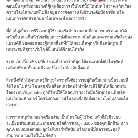
หลายคนบางทีอาจสงสัยว่า jinda55 ต่างจากเว็บไซต์
สล็อต
ทั่วๆไปยังไง คำ
ตอบเป็น ทุกสิ่งทุกอย่างที่ผู้เล่นต้องการ เว็บไซต์นี้มีให้หมด ไม่ว่าจะเกิดเรื่อง
ความโล่งใส ระบบที่ไม่ล็อกยูส การจัดการหลังบ้านระดับมืออาชีพ หรือ
แม้แต่การคัดสรรเกมมาให้เฉพาะที่ แตกง่ายจริง
ที่สำคัญเป็น การรีวิวจากผู้ใช้งานจริง จำนวนมากที่สามารถตรวจสอบได้
หน้าเว็บ และก็หน้าโซเชียลต่างๆบ่งถึงความน่านับถือและความสุจริตใจของ
แบรนด์นี้ ยอดถอนของผู้เล่นสล็อตที่มีให้มองเห็นทุกๆวันคือหลักฐานที่
เหมาะสมที่สุดว่าเว็บไซต์นี้ เล่นได้ก็ถอนได้จริง
ระบบเว็บ สล็อต55 เสถียรรวมทั้งรวดเร็วที่สุด ใช้งานง่ายทั้งยังโทรศัพท์
เคลื่อนที่รวมทั้งคอมพิวเตอร์โดยไม่ต้องจัดตั้งแอป
สิ่งหนึ่งที่ทำให้คนเล่นรู้สึกสุขใจรวมทั้งต้องการอยู่กับเว็บนานๆเป็นระบบที่
ลื่นไหล ไม่ค้าง ไม่หลุด ซึ่ง สล็อตเครดิตฟรี ทำที่ตรงนี้ได้ดิบได้ดีมากมาย
โดยระบบเว็บjinda55 ถูกดีไซน์ให้โหลดเร็ว รองรับมือถือทุกรุ่น แท็บเล็ต
แล้วก็คอมพิวเตอร์ โดยไม่ต้องดาวน์โหลดหรือติดตั้งแอปอะไรก็แล้วแต่ให้
ยุ่งยาก
การวางเมนูทำมาอย่างเรียบง่าย เป็นมิตรกับผู้ใช้ใหม่ แล้วก็ยังมีระบบ
ระเบียบช่วยเสนอแนะเกมตามสไตล์การเล่นjinda55 ของคุณอีกด้วย หาก
คุณชอบเกมแตกบ่อย ถูกใจฟีเจอร์ฟรีสปิน หรือเกมที่มีอัตราชนะสูง ก็
สามารถหาเจอได้ในไม่กี่คลิก