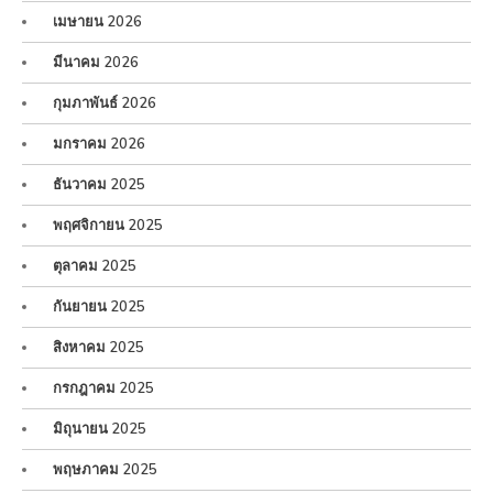
เมษายน 2026
มีนาคม 2026
กุมภาพันธ์ 2026
มกราคม 2026
ธันวาคม 2025
พฤศจิกายน 2025
ตุลาคม 2025
กันยายน 2025
สิงหาคม 2025
กรกฎาคม 2025
มิถุนายน 2025
พฤษภาคม 2025