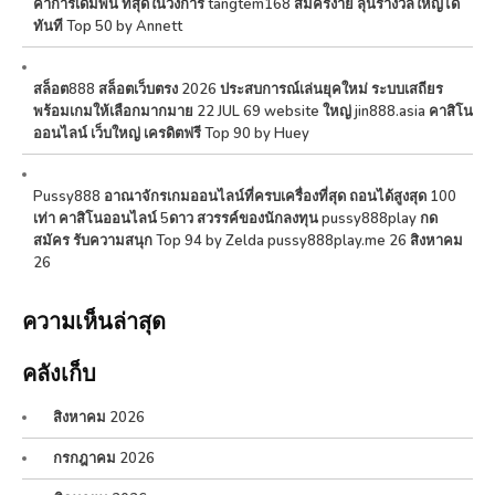
ค่าการเดิมพัน ที่สุดในวงการ tangtem168 สมัครง่าย ลุ้นรางวัลใหญ่ได้
ทันที Top 50 by Annett
สล็อต888 สล็อตเว็บตรง 2026 ประสบการณ์เล่นยุคใหม่ ระบบเสถียร
พร้อมเกมให้เลือกมากมาย 22 JUL 69 website ใหญ่ jin888.asia คาสิโน
ออนไลน์ เว็บใหญ่ เครดิตฟรี Top 90 by Huey
Pussy888 อาณาจักรเกมออนไลน์ที่ครบเครื่องที่สุด ถอนได้สูงสุด 100
เท่า คาสิโนออนไลน์ 5ดาว สวรรค์ของนักลงทุน pussy888play กด
สมัคร รับความสนุก Top 94 by Zelda pussy888play.me 26 สิงหาคม
26
ความเห็นล่าสุด
คลังเก็บ
สิงหาคม 2026
กรกฎาคม 2026