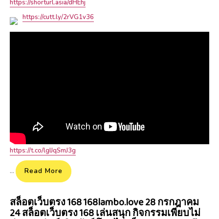
https://shorturl.asia/dHEhj
https://cutt.ly/2rVG1v36
https://t.co/lgIJqSmJ3g
Read More
…
สล็อตเว็บตรง 168 168lambo.love 28 กรกฎาคม
24 สล็อตเว็บตรง 168 เล่นสนุก กิจกรรมเพียบไม่