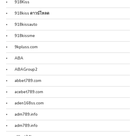
918Kiss
918kiss ดาวน์โหลด
918kissauto
918kissme
9kpluss.com
ABA
ABAGroup2
abbet789.com
acebet789.com
aden168ss.com
adm789.info
adm789.info