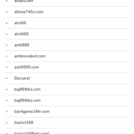
allbet24hr
allone745s.com
alot66
alot666
amb888
ambnovabet.com
asb9999.com
Baccarat
baj88thbz.com
baj88thbz.com
bar4game24hr.com
baslot168
baslot168bet.com/