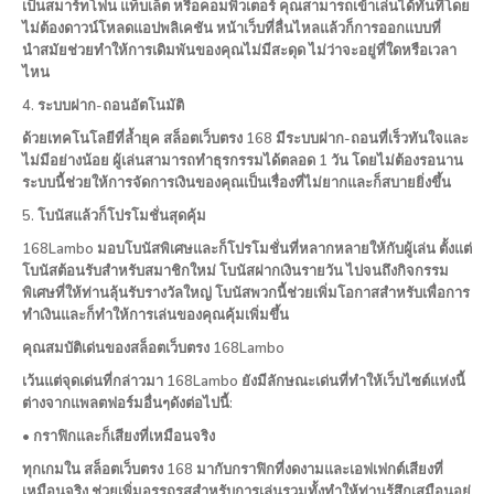
เป็นสมาร์ทโฟน แท็บเล็ต หรือคอมพิวเตอร์ คุณสามารถเข้าเล่นได้ทันทีโดย
ไม่ต้องดาวน์โหลดแอปพลิเคชัน หน้าเว็บที่ลื่นไหลแล้วก็การออกแบบที่
นำสมัยช่วยทำให้การเดิมพันของคุณไม่มีสะดุด ไม่ว่าจะอยู่ที่ใดหรือเวลา
ไหน
4. ระบบฝาก-ถอนอัตโนมัติ
ด้วยเทคโนโลยีที่ล้ำยุค สล็อตเว็บตรง 168 มีระบบฝาก-ถอนที่เร็วทันใจและ
ไม่มีอย่างน้อย ผู้เล่นสามารถทำธุรกรรมได้ตลอด 1 วัน โดยไม่ต้องรอนาน
ระบบนี้ช่วยให้การจัดการเงินของคุณเป็นเรื่องที่ไม่ยากและก็สบายยิ่งขึ้น
5. โบนัสแล้วก็โปรโมชั่นสุดคุ้ม
168Lambo มอบโบนัสพิเศษและก็โปรโมชั่นที่หลากหลายให้กับผู้เล่น ตั้งแต่
โบนัสต้อนรับสำหรับสมาชิกใหม่ โบนัสฝากเงินรายวัน ไปจนถึงกิจกรรม
พิเศษที่ให้ท่านลุ้นรับรางวัลใหญ่ โบนัสพวกนี้ช่วยเพิ่มโอกาสสำหรับเพื่อการ
ทำเงินและก็ทำให้การเล่นของคุณคุ้มเพิ่มขึ้น
คุณสมบัติเด่นของสล็อตเว็บตรง 168Lambo
เว้นแต่จุดเด่นที่กล่าวมา 168Lambo ยังมีลักษณะเด่นที่ทำให้เว็บไซต์แห่งนี้
ต่างจากแพลตฟอร์มอื่นๆดังต่อไปนี้:
• กราฟิกและก็เสียงที่เหมือนจริง
ทุกเกมใน สล็อตเว็บตรง 168 มากับกราฟิกที่งดงามและเอฟเฟกต์เสียงที่
เหมือนจริง ช่วยเพิ่มอรรถรสสำหรับการเล่นรวมทั้งทำให้ท่านรู้สึกเสมือนอยู่