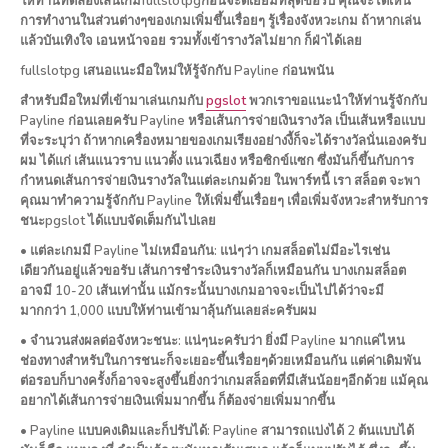
ให้ท่านทดลองเล่นเกมfullslotpgก่อนจะดีเยี่ยมที่สุดขอรับ คุณจะได้เห็น
การทำงานในส่วนต่างๆของเกมเพิ่มขึ้นเรื่อยๆ รู้เรื่องจังหวะเกม ถ้าหากเล่น
แล้วบันเทิงใจ เอนหน้าจอย รวมทั้งเข้ารางวัลไม่ยาก ก็ฝ่าได้เลย
fullslotpg เสนอแนะมือใหม่ให้รู้จักกับ Payline ก่อนพนัน
สำหรับมือใหม่ที่เข้ามาเล่นเกมกับ
pgslot
พวกเราขอแนะนำให้ท่านรู้จักกับ
Payline ก่อนเลยครับ Payline หรือเส้นการจ่ายเงินรางวัล เป็นเส้นหรือแบบ
ที่จะระบุว่า ถ้าหากเครื่องหมายของเกมเรียงอย่างงี้ก็จะได้รางวัลนั่นเองครับ
ผม ได้แก่ เส้นแนวราบ แนวตั้ง แนวเฉียง หรือซิกข์แซก ซึ่งมันก็ขึ้นกับการ
กำหนดเส้นการจ่ายเงินรางวัลในแต่ละเกมด้วย ในพาร์ทนี้ เรา สล็อต จะพา
คุณมาทำความรู้จักกับ Payline ให้เพิ่มขึ้นเรื่อยๆ เพื่อเพิ่มจังหวะสำหรับการ
ชนะpgslot ได้แบบจัดเต็มกันไปเลย
• แต่ละเกมมี Payline ไม่เหมือนกัน: แน่ๆว่า เกมสล็อตไม่มีอะไรเช่น
เดียวกันอยู่แล้วขอรับ เส้นการชำระเงินรางวัลก็เหมือนกัน บางเกมสล็อต
อาจมี 10-20 เส้นเท่านั้น แม้กระนั้นบางเกมอาจจะเป็นไปได้ว่าจะมี
มากกว่า 1,000 แบบให้ท่านเข้ามาลุ้นกันเลยล่ะครับผม
• จำนวนส่งผลต่อจังหวะชนะ: แน่ๆนะครับว่า ยิ่งมี Payline มากแค่ไหน
ช่องทางสำหรับในการชนะก็จะเยอะขึ้นเรื่อยๆด้วยเหมือนกัน แต่ค่าเดิมพัน
ต่อรอบก็บางครั้งก็อาจจะสูงขึ้นยิ่งกว่าเกมสล็อตที่มีเส้นน้อยๆอีกด้วย แม้คุณ
อยากได้เส้นการจ่ายเงินเพิ่มมากขึ้น ก็ต้องจ่ายเพิ่มมากขึ้น
• Payline แบบคงเดิมและก็ปรับได้: Payline สามารถแบ่งได้ 2 ต้นแบบได้