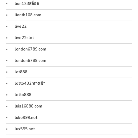
lion123สล็อต
lionth168.com
live22
live22slot
london6789.com
london6789.com
lot888
lotto432 ทางเข้า
lotto888
luis16888.com
luke999.net
lux555.net