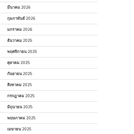
มีนาคม 2026
กุมภาพันธ์ 2026
มกราคม 2026
ธันวาคม 2025
พฤศจิกายน 2025
ตุลาคม 2025
กันยายน 2025
สิงหาคม 2025
กรกฎาคม 2025
มิถุนายน 2025
พฤษภาคม 2025
เมษายน 2025