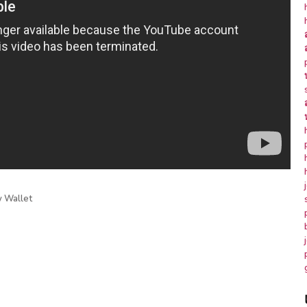
y Wallet