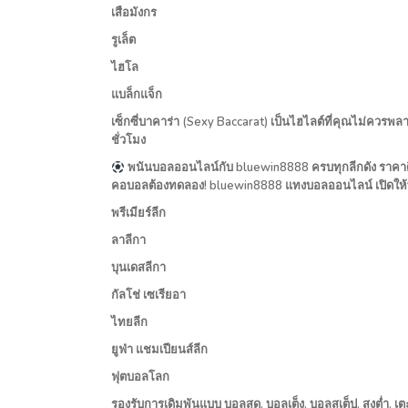
เสือมังกร
รูเล็ต
ไฮโล
แบล็กแจ็ก
เซ็กซี่บาคาร่า (Sexy Baccarat) เป็นไฮไลต์ที่คุณไม่ควรพล
ชั่วโมง
พนันบอลออนไลน์กับ bluewin8888 ครบทุกลีกดัง ราคาดีเย
คอบอลต้องทดลอง! bluewin8888 แทงบอลออนไลน์ เปิดให้พนันท
พรีเมียร์ลีก
ลาลีกา
บุนเดสลีกา
กัลโช่ เซเรียอา
ไทยลีก
ยูฟ่า แชมเปียนส์ลีก
ฟุตบอลโลก
รองรับการเดิมพันแบบ บอลสด, บอลเต็ง, บอลสเต็ป, สูงต่ำ, เ