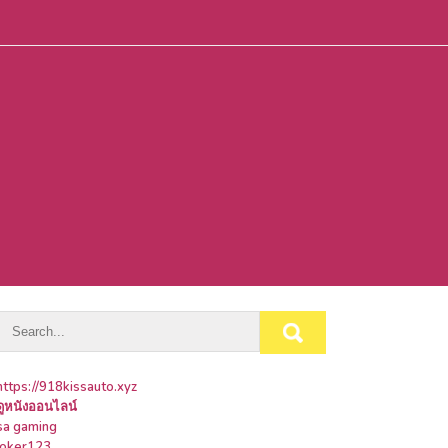
https://918kissauto.xyz
ดูหนังออนไลน์
sa gaming
joker123