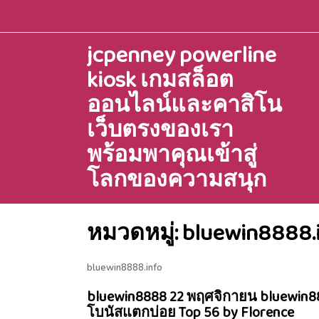
Skip
to
content
jcpenney powerline
kiosk เกมสล็อต
ออนไลน์และคาสิโน
เว็บตรงของเรา
พร้อมพาคุณเข้าสู่
โลกของความสนุก
หมวดหมู่:
bluewin8888.
bluewin8888.info
bluewin8888 22 พฤศจิกายน bluewin88
โบนัสแตกบ่อย Top 56 by Florence