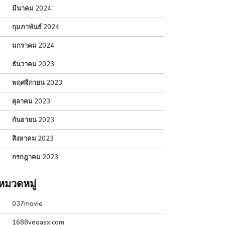
มีนาคม 2024
กุมภาพันธ์ 2024
มกราคม 2024
ธันวาคม 2023
พฤศจิกายน 2023
ตุลาคม 2023
กันยายน 2023
สิงหาคม 2023
กรกฎาคม 2023
หมวดหมู่
037movie
1688vegasx.com