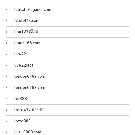
lalikabetsgame.com
lcbet444.com
lion123สล็อต
lionth168.com
live22
live22slot
london6789.com
london6789.com
lot888
lotto432 ทางเข้า
lotto888
luis16888.com