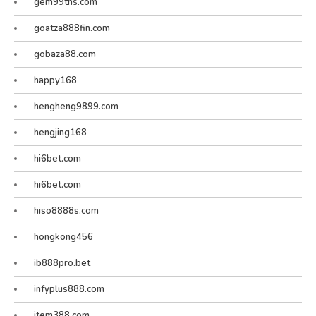
gem99ths.com
goatza888fin.com
gobaza88.com
happy168
hengheng9899.com
hengjing168
hi6bet.com
hi6bet.com
hiso8888s.com
hongkong456
ib888pro.bet
infyplus888.com
item388.com