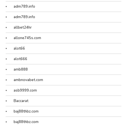
adm789.info
adm789.info
allbet24hr
allone745s.com
alot66
alot666
amb888
ambnovabet.com
asb9999.com
Baccarat
baj88thbz.com
baj88thbz.com