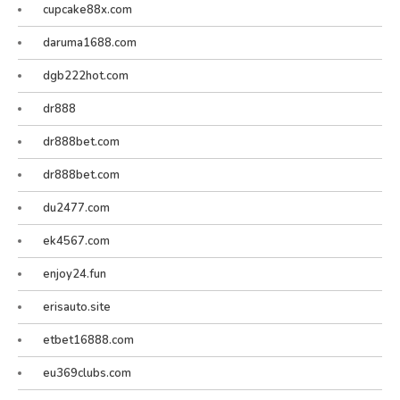
cupcake88x.com
daruma1688.com
dgb222hot.com
dr888
dr888bet.com
dr888bet.com
du2477.com
ek4567.com
enjoy24.fun
erisauto.site
etbet16888.com
eu369clubs.com