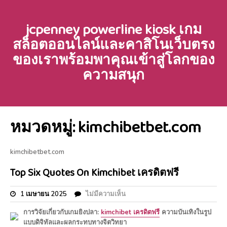
Skip
to
jcpenney powerline kiosk เกม
content
สล็อตออนไลน์และคาสิโนเว็บตรง
ของเราพร้อมพาคุณเข้าสู่โลกของ
ความสนุก
หมวดหมู่:
kimchibetbet.com
kimchibetbet.com
Top Six Quotes On Kimchibet เครดิตฟรี
1 เมษายน 2025
ไม่มีความเห็น
การวิจัยเกี่ยวกับเกมยิงปลา:
kimchibet เครดิตฟรี
ความบันเทิงในรูป
แบบดิจิทัลและผลกระทบทางจิตวิทยา