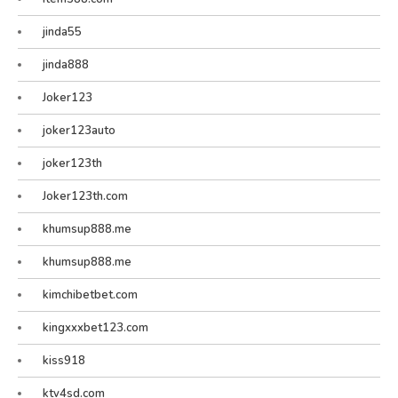
jinda55
jinda888
Joker123
joker123auto
joker123th
Joker123th.com
khumsup888.me
khumsup888.me
kimchibetbet.com
kingxxxbet123.com
kiss918
ktv4sd.com