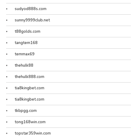
sudyod888s.com
sunny9999club.net
t88golds.com
tangtem168
temmax69
thehulk88
thehulk888.com
tia8kingbet.com
tia8kingbet.com
tkbpgg.com
tong168win.com
topstar359win.com