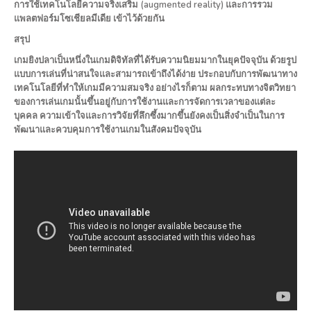
การใช้เทคโนโลยีความจริงเสริม (augmented reality) และการรวม
แพลตฟอร์มโซเชียลมีเดีย เข้าไว้ด้วยกัน
สรุป
เกมยิงปลาเป็นหนึ่งในเกมดิจิทัลที่ได้รับความนิยมมากในยุคปัจจุบัน ด้วยรูป
แบบการเล่นที่น่าสนใจและสามารถเข้าถึงได้ง่าย ประกอบกับการพัฒนาทาง
เทคโนโลยีที่ทำให้เกมมีความสมจริง อย่างไรก็ตาม ผลกระทบทางจิตวิทยา
ของการเล่นเกมนั้นขึ้นอยู่กับการใช้งานและการจัดการเวลาของแต่ละ
บุคคล ความเข้าใจและการวิจัยที่ลึกซึ้งมากขึ้นยังคงเป็นสิ่งจำเป็นในการ
พัฒนาและควบคุมการใช้งานเกมในสังคมปัจจุบัน