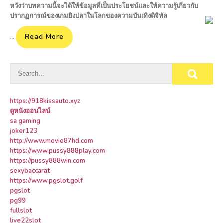
หวังว่าบทความนี้จะได้ให้ข้อมูลที่เป็นประโยชน์และให้ความรู้เกี่ยวกับ
ปรากฏการณ์ของเกมยิงปลาในโลกของความบันเทิงดิจิทัล
Read More
…
https://918kissauto.xyz
ดูหนังออนไลน์
sa gaming
joker123
http://www.movie87hd.com
https://www.pussy888play.com
https://pussy888win.com
sexybaccarat
https://www.pgslot.golf
pgslot
pg99
fullslot
live22slot