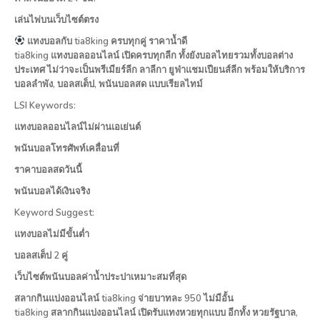
เล่นไพ่บนเว็บไซต์ตรง
แทงบอลกับ tia8king ครบทุกคู่ ราคาน้ำดี
tia8king แทงบอลออนไลน์ เปิดครบทุกลีก ทั้งยังบอลไทยรวมทั้งบอลต่าง
ประเทศ ไม่ว่าจะเป็นพรีเมียร์ลีก ลาลีกา ยูฟ่าแชมเปียนส์ลีก พร้อมให้บริการ
บอลลำพัง, บอลสเต็ป, พนันบอลสด แบบเรียลไทม์
LSI Keywords:
แทงบอลออนไลน์ไม่ผ่านเอเย่นต์
พนันบอลโทรศัพท์เคลื่อนที่
ราคาบอลสดวันนี้
พนันบอลได้เงินจริง
Keyword Suggest:
แทงบอลไม่มีขั้นต่ำ
บอลสเต็ป 2 คู่
เว็บไซต์พนันบอลค่าน้ำประปาเหมาะสมที่สุด
สลากกินแบ่งออนไลน์ tia8king จ่ายบาทละ 950 ไม่มีอั้น
tia8king สลากกินแบ่งออนไลน์ เปิดรับแทงหวยทุกแบบ อีกทั้ง หวยรัฐบาล,