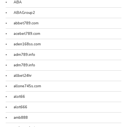
ABA
ABAGroup2
abbet789.com
acebet789.com
aden168ss.com
adm789.info
adm789.info
allbet24hr
allone745s.com
alot66
alot666
amb888