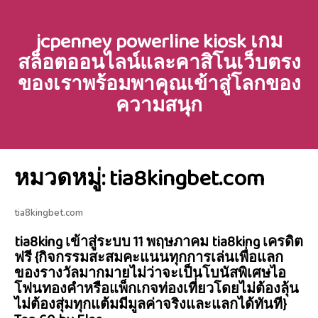
Skip
to
jcpenney powerline kiosk เกม
content
สล็อตออนไลน์และคาสิโนเว็บตรง
ของเราพร้อมพาคุณเข้าสู่โลกของ
ความสนุก
หมวดหมู่:
tia8kingbet.com
tia8kingbet.com
tia8king เข้าสู่ระบบ 11 พฤษภาคม tia8king เครดิต
ฟรี {กิจกรรมสะสมคะแนนทุกการเล่นเพื่อแลก
ของรางวัลมากมายไม่ว่าจะเป็นโบนัสพิเศษไอ
โฟนทองคำหรือแพ็กเกจท่องเที่ยวโดยไม่ต้องลุ้น
ไม่ต้องสุ่มทุกแต้มมีมูลค่าจริงและแลกได้ทันที}