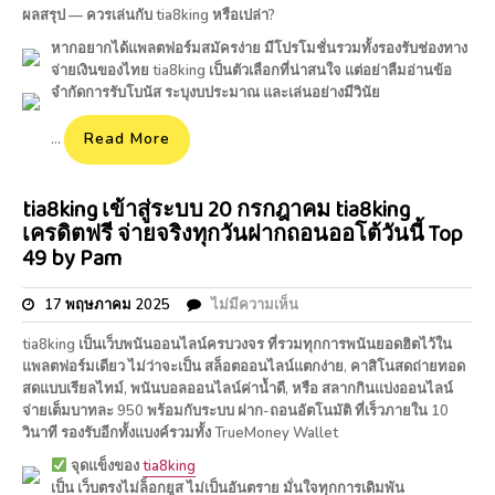
ผลสรุป — ควรเล่นกับ tia8king หรือเปล่า?
หากอยากได้แพลตฟอร์มสมัครง่าย มีโปรโมชั่นรวมทั้งรองรับช่องทาง
จ่ายเงินของไทย tia8king เป็นตัวเลือกที่น่าสนใจ แต่อย่าลืมอ่านข้อ
จำกัดการรับโบนัส ระบุงบประมาณ และเล่นอย่างมีวินัย
Read More
…
tia8king เข้าสู่ระบบ 20 กรกฎาคม tia8king
เครดิตฟรี จ่ายจริงทุกวันฝากถอนออโต้วันนี้ Top
49 by Pam
17 พฤษภาคม 2025
ไม่มีความเห็น
tia8king เป็นเว็บพนันออนไลน์ครบวงจร ที่รวมทุกการพนันยอดฮิตไว้ใน
แพลตฟอร์มเดียว ไม่ว่าจะเป็น สล็อตออนไลน์แตกง่าย, คาสิโนสดถ่ายทอด
สดแบบเรียลไทม์, พนันบอลออนไลน์ค่าน้ำดี, หรือ สลากกินแบ่งออนไลน์
จ่ายเต็มบาทละ 950 พร้อมกับระบบ ฝาก-ถอนอัตโนมัติ ที่เร็วภายใน 10
วินาที รองรับอีกทั้งแบงค์รวมทั้ง TrueMoney Wallet
จุดแข็งของ
tia8king
เป็น เว็บตรงไม่ล็อกยูส ไม่เป็นอันตราย มั่นใจทุกการเดิมพัน