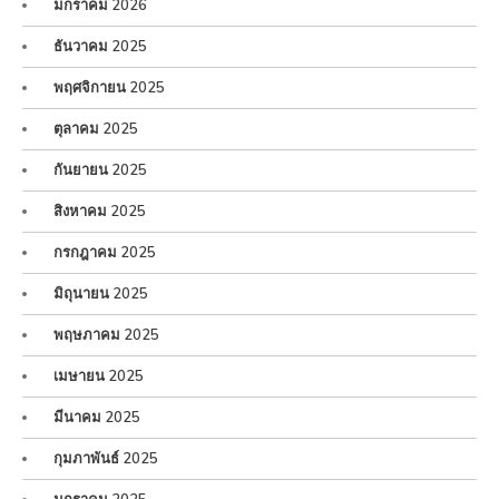
มกราคม 2026
ธันวาคม 2025
พฤศจิกายน 2025
ตุลาคม 2025
กันยายน 2025
สิงหาคม 2025
กรกฎาคม 2025
มิถุนายน 2025
พฤษภาคม 2025
เมษายน 2025
มีนาคม 2025
กุมภาพันธ์ 2025