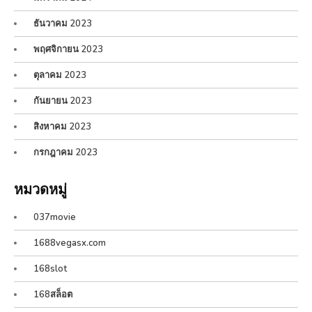
ธันวาคม 2023
พฤศจิกายน 2023
ตุลาคม 2023
กันยายน 2023
สิงหาคม 2023
กรกฎาคม 2023
หมวดหมู่
037movie
1688vegasx.com
168slot
168สล็อต