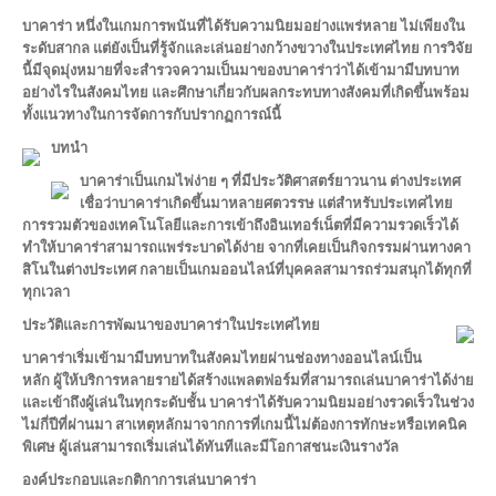
บาคาร่า หนึ่งในเกมการพนันที่ได้รับความนิยมอย่างแพร่หลาย ไม่เพียงใน
ระดับสากล แต่ยังเป็นที่รู้จักและเล่นอย่างกว้างขวางในประเทศไทย การวิจัย
นี้มีจุดมุ่งหมายที่จะสำรวจความเป็นมาของบาคาร่าว่าได้เข้ามามีบทบาท
อย่างไรในสังคมไทย และศึกษาเกี่ยวกับผลกระทบทางสังคมที่เกิดขึ้นพร้อม
ทั้งแนวทางในการจัดการกับปรากฏการณ์นี้
บทนำ
บาคาร่าเป็นเกมไพ่ง่าย ๆ ที่มีประวัติศาสตร์ยาวนาน ต่างประเทศ
เชื่อว่าบาคาร่าเกิดขึ้นมาหลายศตวรรษ แต่สำหรับประเทศไทย
การรวมตัวของเทคโนโลยีและการเข้าถึงอินเทอร์เน็ตที่มีความรวดเร็วได้
ทำให้บาคาร่าสามารถแพร่ระบาดได้ง่าย จากที่เคยเป็นกิจกรรมผ่านทางคา
สิโนในต่างประเทศ กลายเป็นเกมออนไลน์ที่บุคคลสามารถร่วมสนุกได้ทุกที่
ทุกเวลา
ประวัติและการพัฒนาของบาคาร่าในประเทศไทย
บาคาร่าเริ่มเข้ามามีบทบาทในสังคมไทยผ่านช่องทางออนไลน์เป็น
หลัก ผู้ให้บริการหลายรายได้สร้างแพลตฟอร์มที่สามารถเล่นบาคาร่าได้ง่าย
และเข้าถึงผู้เล่นในทุกระดับชั้น บาคาร่าได้รับความนิยมอย่างรวดเร็วในช่วง
ไม่กี่ปีที่ผ่านมา สาเหตุหลักมาจากการที่เกมนี้ไม่ต้องการทักษะหรือเทคนิค
พิเศษ ผู้เล่นสามารถเริ่มเล่นได้ทันทีและมีโอกาสชนะเงินรางวัล
องค์ประกอบและกติกาการเล่นบาคาร่า