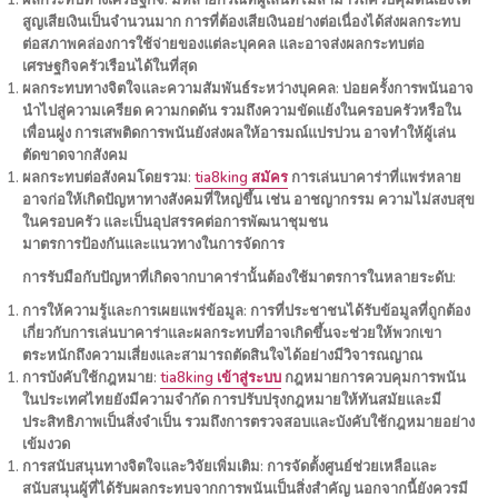
ผลกระทบทางเศรษฐกิจ
: มีหลายกรณีที่ผู้เล่นที่ไม่สามารถควบคุมตนเองได้
สูญเสียเงินเป็นจำนวนมาก การที่ต้องเสียเงินอย่างต่อเนื่องได้ส่งผลกระทบ
ต่อสภาพคล่องการใช้จ่ายของแต่ละบุคคล และอาจส่งผลกระทบต่อ
เศรษฐกิจครัวเรือนได้ในที่สุด
ผลกระทบทางจิตใจและความสัมพันธ์ระหว่างบุคคล
: บ่อยครั้งการพนันอาจ
นำไปสู่ความเครียด ความกดดัน รวมถึงความขัดแย้งในครอบครัวหรือใน
เพื่อนฝูง การเสพติดการพนันยังส่งผลให้อารมณ์แปรปวน อาจทำให้ผู้เล่น
ตัดขาดจากสังคม
ผลกระทบต่อสังคมโดยรวม
:
tia8king สมัคร
การเล่นบาคาร่าที่แพร่หลาย
อาจก่อให้เกิดปัญหาทางสังคมที่ใหญ่ขึ้น เช่น อาชญากรรม ความไม่สงบสุข
ในครอบครัว และเป็นอุปสรรคต่อการพัฒนาชุมชน
มาตรการป้องกันและแนวทางในการจัดการ
การรับมือกับปัญหาที่เกิดจากบาคาร่านั้นต้องใช้มาตรการในหลายระดับ:
การให้ความรู้และการเผยแพร่ข้อมูล
: การที่ประชาชนได้รับข้อมูลที่ถูกต้อง
เกี่ยวกับการเล่นบาคาร่าและผลกระทบที่อาจเกิดขึ้นจะช่วยให้พวกเขา
ตระหนักถึงความเสี่ยงและสามารถตัดสินใจได้อย่างมีวิจารณญาณ
การบังคับใช้กฎหมาย
:
tia8king เข้าสู่ระบบ
กฎหมายการควบคุมการพนัน
ในประเทศไทยยังมีความจำกัด การปรับปรุงกฎหมายให้ทันสมัยและมี
ประสิทธิภาพเป็นสิ่งจำเป็น รวมถึงการตรวจสอบและบังคับใช้กฎหมายอย่าง
เข้มงวด
การสนับสนุนทางจิตใจและวิจัยเพิ่มเติม
: การจัดตั้งศูนย์ช่วยเหลือและ
สนับสนุนผู้ที่ได้รับผลกระทบจากการพนันเป็นสิ่งสำคัญ นอกจากนี้ยังควรมี