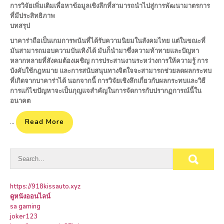
การวิจัยเพิ่มเติมเพื่อหาข้อมูลเชิงลึกที่สามารถนำไปสู่การพัฒนามาตรการ
ที่มีประสิทธิภาพ
บทสรุป
บาคาร่าถือเป็นเกมการพนันที่ได้รับความนิยมในสังคมไทย แต่ในขณะที่
มันสามารถมอบความบันเทิงได้ มันก็นำมาซึ่งความท้าทายและปัญหา
หลากหลายที่สังคมต้องเผชิญ การประสานงานระหว่างการให้ความรู้ การ
บังคับใช้กฎหมาย และการสนับสนุนทางจิตใจจะสามารถช่วยลดผลกระทบ
ที่เกิดจากบาคาร่าได้ นอกจากนี้ การวิจัยเชิงลึกเกี่ยวกับผลกระทบและวิธี
การแก้ไขปัญหาจะเป็นกุญแจสำคัญในการจัดการกับปรากฏการณ์นี้ใน
อนาคต
Read More
…
https://918kissauto.xyz
ดูหนังออนไลน์
sa gaming
joker123