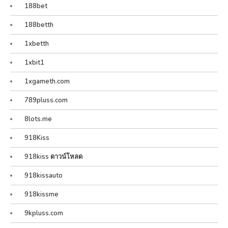
188bet
188betth
1xbetth
1xbit1
1xgameth.com
789pluss.com
8lots.me
918Kiss
918kiss ดาวน์โหลด
918kissauto
918kissme
9kpluss.com