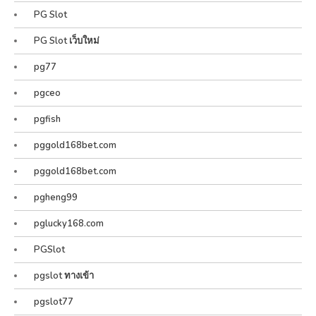
PG Slot
PG Slot เว็บใหม่
pg77
pgceo
pgfish
pggold168bet.com
pggold168bet.com
pgheng99
pglucky168.com
PGSlot
pgslot ทางเข้า
pgslot77