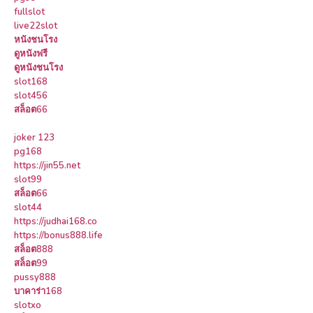
fullslot
live22slot
หนังชนโรง
ดูหนังฟรี
ดูหนังชนโรง
slot168
slot456
สล็อต66
joker 123
pg168
https://jin55.net
slot99
สล็อต66
slot44
https://judhai168.co
https://bonus888.life
สล็อต888
สล็อต99
pussy888
บาคาร่า168
slotxo