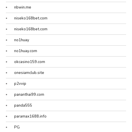
nbwin.me
niseko168bet.com
niseko168bet.com
no1huay
no1huay.com
okcasino159.com
onesiamclub.site
p2vvip
pananthai99.com
panda555
paramax1688.info
PG