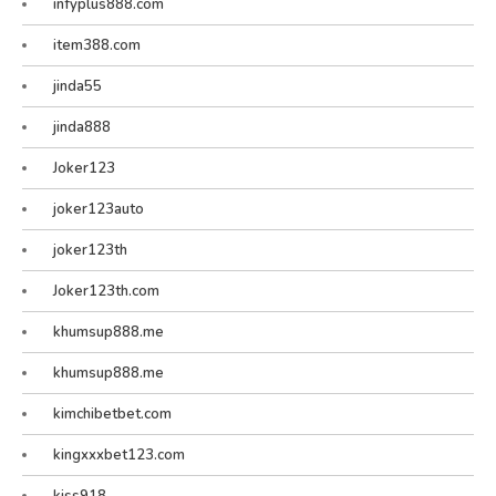
infyplus888.com
item388.com
jinda55
jinda888
Joker123
joker123auto
joker123th
Joker123th.com
khumsup888.me
khumsup888.me
kimchibetbet.com
kingxxxbet123.com
kiss918