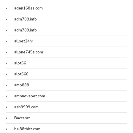
aden168ss.com
adm789.info
adm789.info
allbet24hr
allone745s.com
alot66
alot666
amb888
ambnovabet.com
asb9999.com
Baccarat
baj88thbz.com