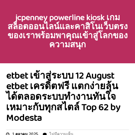
Skip
to
jcpenney powerline kiosk เกม
content
สล็อตออนไลน์และคาสิโนเว็บตรง
ของเราพร้อมพาคุณเข้าสู่โลกของ
ความสนุก
etbet เข้าสู่ระบบ 12 August
etbet เครดิตฟรี แตกง่ายลุ้น
ได้ตลอดระบบทำงานทันใจ
เหมาะกับทุกสไตล์ Top 62 by
Modesta
1 ตุลาคม 2025
ไม่มีความเห็น