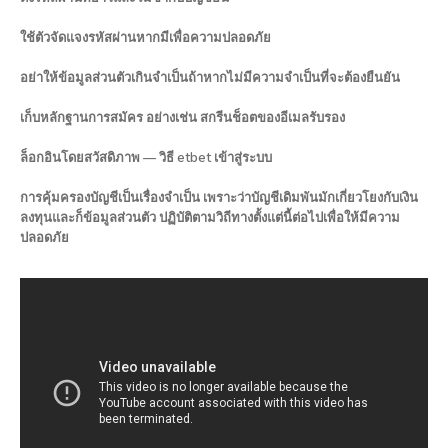
ใช้ตัวจัดแจงรหัสผ่านหากมีเพื่อความปลอดภัย
อย่าให้ข้อมูลส่วนตัวเกินจำเป็นถ้าหากไม่มีความจำเป็นที่จะต้องยืนยัน
เก็บหลักฐานการสมัคร อย่างเช่น สกรีนช็อตของอีเมลรับรอง
ล็อกอินโดยสวัสดิภาพ — วิธี etbet เข้าสู่ระบบ
การคุ้มครองบัญชีเป็นเรื่องจำเป็น เพราะว่าบัญชีเดิมพันมักเกี่ยวโยงกับเงิน
ลงทุนและก็ข้อมูลส่วนตัว ปฏิบัติตามวิถีทางตั้งแต่นี้ต่อไปเพื่อให้มีความ
ปลอดภัย