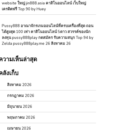
website ใหญ่ jin888.asia คาสิโนออนไลน์ เว็บใหญ่
เครดิตฟรี Top 90 by Huey
Pussy888 อาณาจักรเกมออนไลน์ที่ครบเครื่องที่สุด ถอน
ได้สูงสุด 100 เท่า คาสิโนออนไลน์ 5ดาว สวรรค์ของนัก
ลงทุน pussy888play กดสมัคร รับความสนุก Top 94 by
Zelda pussy888play.me 26 สิงหาคม 26
ความเห็นล่าสุด
คลังเก็บ
สิงหาคม 2026
กรกฎาคม 2026
มิถุนายน 2026
พฤษภาคม 2026
เมษายน 2026