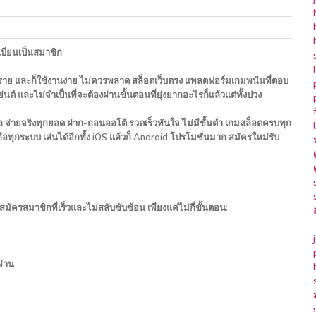
ะเบียนเป็นสมาชิก
าย และก็ใช้งานง่าย ไม่ควรพลาด สล็อตเว็บตรง แพลตฟอร์มเกมพนันที่ตอบ
่นต์ และไม่จำเป็นที่จะต้องผ่านขั้นตอนที่ยุ่งยากอะไรก็แล้วแต่ทั้งปวง
ฉล จ่ายจริงทุกยอด ฝาก-ถอนออโต้ รวดเร็วทันใจ ไม่มีขั้นต่ำ เกมสล็อตครบทุก
ถือทุกระบบ เล่นได้อีกทั้ง iOS แล้วก็ Android โปรโมชั่นมาก สมัครใหม่รับ
ัครสมาชิกที่เร็วและไม่สลับซับซ้อน เพียงแค่ไม่กี่ขั้นตอน:
ผ่าน