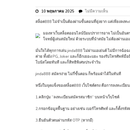
10 พฤษภาคม 2025
ไม่มีความเห็น
สล็อต888 ไม่จำเป็นต้องผ่านขั้นตอนที่ยุ่งยาก แค่เพียงลงท
มองหาเว็บสล็อตออนไลน์ป้อมปราการอาจ ไม่เป็นอันตร
โจทย์ผู้เล่นสมัยใหม่ ด้วยระบบที่นำสมัย ไม่ต้องผ่านเอเย
มั่นใจได้ทุกการเล่น jinda888 ไม่ผ่านเอเย่นต์ ไม่มีการฉ้อ
ค่าย ทั้งยัง PG, Joker และก็อีกเยอะแยะ รองรับโทรศัพท์มือ
โบนัสโดยทันที และก็สิทธิพิเศษประจำวัน
jinda888 สมัครง่าย ไม่กี่ขั้นตอน ก็พร้อมฝ่าได้ในทันที
หนึ่งในจุดแข็งของสล็อต888 เว็บไซต์ตรง คือการลงทะเบียนสม
1.คลิกปุ่ม “ลงทะเบียนสมัครสมาชิก” บนหน้าเว็บไซต์
2.กรอกข้อมูลพื้นฐาน อย่างเช่น เบอร์โทรศัพท์ และก็ตั้งรหัส
3.ยืนยันตัวตนผ่านรหัส OTP (หากมี)