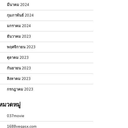
มีนาคม 2024
กุมภาพันธ์ 2024
มกราคม 2024
ธันวาคม 2023
พฤศจิกายน 2023
ตุลาคม 2023
กันยายน 2023
สิงหาคม 2023
กรกฎาคม 2023
หมวดหมู่
037movie
1688vegasx.com