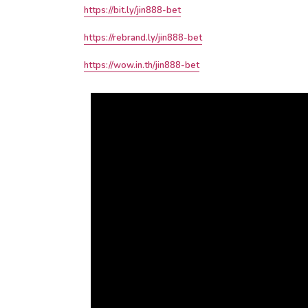
https://bit.ly/jin888-bet
https://rebrand.ly/jin888-bet
https://wow.in.th/jin888-bet