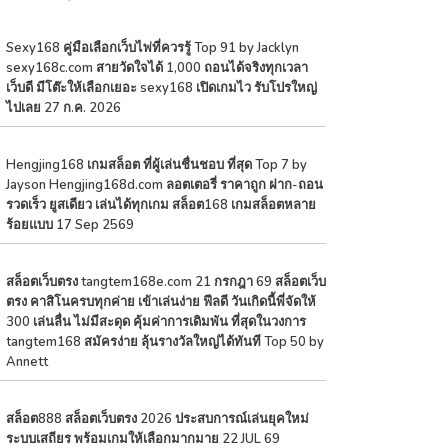
Sexy168 คู่มือเลือกเว็บไพ่ที่ควรรู้ Top 91 by Jacklyn
sexy168c.com สายวัดใจได้ 1,000 ถอนได้จริงทุกเวลา
เว็บดี มีโต๊ะให้เลือกเยอะ sexy168 เปิดเกมไว รับโปรใหญ่
ไปเลย 27 ก.ค. 2026
Hengjing168 เกมสล็อต ที่ผู้เล่นชื่นชอบ ที่สุด Top 7 by
Jayson Hengjing168d.com ลอตเตอรี่ ราคาถูก ฝาก-ถอน
รวดเร็ว ยูสเดียว เล่นได้ทุกเกม สล็อต168 เกมสล็อตหลาย
ร้อยแบบ 17 Sep 2569
สล็อตเว็บตรง tangtem168e.com 21 กรกฎา 69 สล็อตเว็บ
ตรง คาสิโนครบทุกค่าย เข้าเล่นง่าย ฟีลดี วันเกิดนี้พี่จัดให้
300 เล่นลื่น ไม่มีสะดุด คุ้มค่าการเดิมพัน ที่สุดในวงการ
tangtem168 สมัครง่าย ลุ้นรางวัลใหญ่ได้ทันที Top 50 by
Annett
สล็อต888 สล็อตเว็บตรง 2026 ประสบการณ์เล่นยุคใหม่
ระบบเสถียร พร้อมเกมให้เลือกมากมาย 22 JUL 69