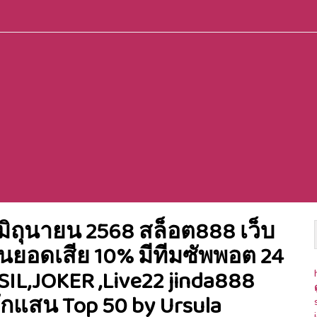
 มิถุนายน 2568 สล็อต888 เว็บ
ืนยอดเสีย 10% มีทีมซัพพอต 24
IL,JOKER ,Live22 jinda888
ลักแสน Top 50 by Ursula