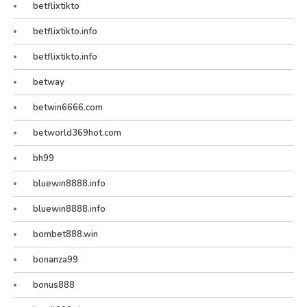
betflixtikto
betflixtikto.info
betflixtikto.info
betway
betwin6666.com
betworld369hot.com
bh99
bluewin8888.info
bluewin8888.info
bombet888.win
bonanza99
bonus888