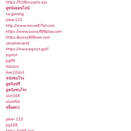
https://918kissauto.xyz
ดูหนังออนไลน์
sa gaming
joker123
http://www.movie87hd.com
https://www.pussy888play.com
https://pussy888win.com
sexybaccarat
https://www.pgslot.golf
pgslot
pg99
fullslot
live22slot
หนังชนโรง
ดูหนังฟรี
ดูหนังชนโรง
slot168
slot456
สล็อต66
joker 123
pg168
https://jin55.net