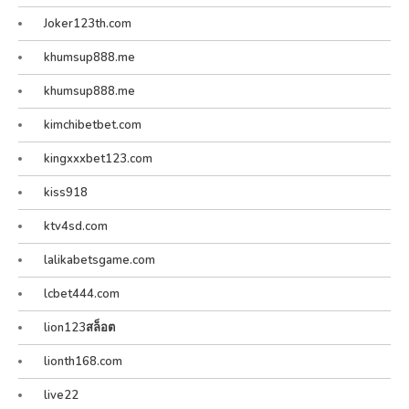
Joker123th.com
khumsup888.me
khumsup888.me
kimchibetbet.com
kingxxxbet123.com
kiss918
ktv4sd.com
lalikabetsgame.com
lcbet444.com
lion123สล็อต
lionth168.com
live22