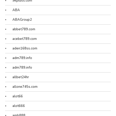
9kpluss.com
ABA
ABAGroup2
abbet789.com
acebet789.com
aden168ss.com
adm789.info
adm789.info
allbet24hr
allone745s.com
alot66
alot666
amb888