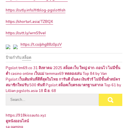
https://cutly.info/fitblog-pgslotfish
https://shorturl.asia/TZBQX
https://cutt.ly/wrnS9veI
https://t.co/phg88z0pzV
ป้ายกำกับ:
สล็อต
แนะแนว
Pgslot tm69.co 31 สิงหาคม 2025 สล็อต เว็บ ใหญ่ ฝาก-ถอนไว ไม่มีขั้น
ต่ำ casino online เว็บแม่ temmax69 ทดลองเล่น Top 84 by Van
เรื่อง
Pgslot เว็บเดิมพันที่ดีที่สุดในไทย การันตี มั่นคง เงินชัวร์ ไม่มีขั้นต่ำสมัคร
สมาชิกใหม่รับ 500 ทันที Pgslot สล็อตเว็บตรงมาตรฐานสากล Top 61 by
Lillian pgslots.asia 18 มิ.ย. 68
https://918kissauto.xyz
ดูหนังออนไลน์
sa gaming