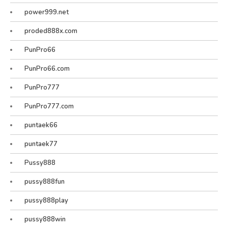
power999.net
proded888x.com
PunPro66
PunPro66.com
PunPro777
PunPro777.com
puntaek66
puntaek77
Pussy888
pussy888fun
pussy888play
pussy888win