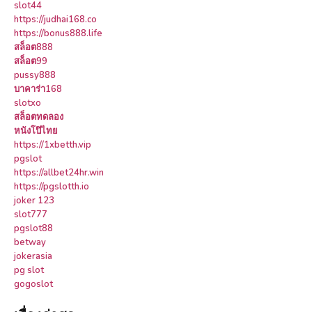
slot44
https://judhai168.co
https://bonus888.life
สล็อต888
สล็อต99
pussy888
บาคาร่า168
slotxo
สล็อตทดลอง
หนังโป๊ไทย
https://1xbetth.vip
pgslot
https://allbet24hr.win
https://pgslotth.io
joker 123
slot777
pgslot88
betway
jokerasia
pg slot
gogoslot