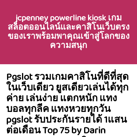
Skip
to
jcpenney powerline kiosk เกม
content
สล็อตออนไลน์และคาสิโนเว็บตรง
ของเราพร้อมพาคุณเข้าสู่โลกของ
ความสนุก
Pgslot รวมเกมคาสิโนที่ดีที่สุด
ในเว็บเดียว ยูสเดียวเล่นได้ทุก
ค่าย เล่นง่าย แตกหนัก แทง
บอลทุกลีค แทงหวยทุกวัน
pgslot รับประกันรายได้ 1แสน
ต่อเดือน Top 75 by Darin