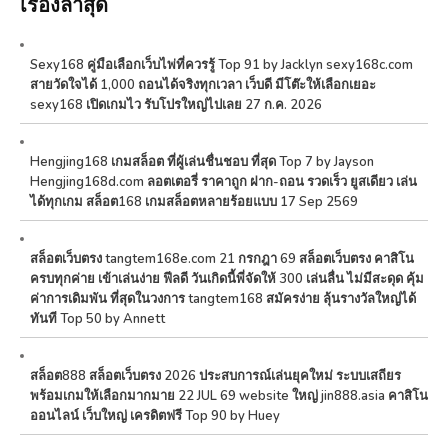
เรื่องล่าสุด
Sexy168 คู่มือเลือกเว็บไพ่ที่ควรรู้ Top 91 by Jacklyn sexy168c.com
สายวัดใจได้ 1,000 ถอนได้จริงทุกเวลา เว็บดี มีโต๊ะให้เลือกเยอะ
sexy168 เปิดเกมไว รับโปรใหญ่ไปเลย 27 ก.ค. 2026
Hengjing168 เกมสล็อต ที่ผู้เล่นชื่นชอบ ที่สุด Top 7 by Jayson
Hengjing168d.com ลอตเตอรี่ ราคาถูก ฝาก-ถอน รวดเร็ว ยูสเดียว เล่น
ได้ทุกเกม สล็อต168 เกมสล็อตหลายร้อยแบบ 17 Sep 2569
สล็อตเว็บตรง tangtem168e.com 21 กรกฎา 69 สล็อตเว็บตรง คาสิโน
ครบทุกค่าย เข้าเล่นง่าย ฟีลดี วันเกิดนี้พี่จัดให้ 300 เล่นลื่น ไม่มีสะดุด คุ้ม
ค่าการเดิมพัน ที่สุดในวงการ tangtem168 สมัครง่าย ลุ้นรางวัลใหญ่ได้
ทันที Top 50 by Annett
สล็อต888 สล็อตเว็บตรง 2026 ประสบการณ์เล่นยุคใหม่ ระบบเสถียร
พร้อมเกมให้เลือกมากมาย 22 JUL 69 website ใหญ่ jin888.asia คาสิโน
ออนไลน์ เว็บใหญ่ เครดิตฟรี Top 90 by Huey