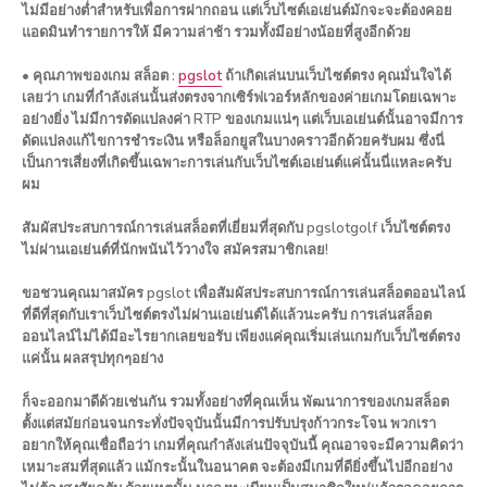
ไม่มีอย่างต่ำสำหรับเพื่อการฝากถอน แต่เว็บไซต์เอเย่นต์มักจะจะต้องคอย
แอดมินทำรายการให้ มีความล่าช้า รวมทั้งมีอย่างน้อยที่สูงอีกด้วย
• คุณภาพของเกม สล็อต :
pgslot
ถ้าเกิดเล่นบนเว็บไซต์ตรง คุณมั่นใจได้
เลยว่า เกมที่กำลังเล่นนั้นส่งตรงจากเซิร์ฟเวอร์หลักของค่ายเกมโดยเฉพาะ
อย่างยิ่ง ไม่มีการดัดแปลงค่า RTP ของเกมแน่ๆ แต่เว็บเอเย่นต์นั้นอาจมีการ
ดัดแปลงแก้ไขการชำระเงิน หรือล็อกยูสในบางคราวอีกด้วยครับผม ซึ่งนี่
เป็นการเสี่ยงที่เกิดขึ้นเฉพาะการเล่นกับเว็บไซต์เอเย่นต์แค่นั้นนี่แหละครับ
ผม
สัมผัสประสบการณ์การเล่นสล็อตที่เยี่ยมที่สุดกับ pgslotgolf เว็บไซต์ตรง
ไม่ผ่านเอเย่นต์ที่นักพนันไว้วางใจ สมัครสมาชิกเลย!
ขอชวนคุณมาสมัคร pgslot เพื่อสัมผัสประสบการณ์การเล่นสล็อตออนไลน์
ที่ดีที่สุดกับเราเว็บไซต์ตรงไม่ผ่านเอเย่นต์ได้แล้วนะครับ การเล่นสล็อต
ออนไลน์ไม่ได้มีอะไรยากเลยขอรับ เพียงแค่คุณเริ่มเล่นเกมกับเว็บไซต์ตรง
แค่นั้น ผลสรุปทุกๆอย่าง
ก็จะออกมาดีด้วยเช่นกัน รวมทั้งอย่างที่คุณเห็น พัฒนาการของเกมสล็อต
ตั้งแต่สมัยก่อนจนกระทั่งปัจจุบันนั้นมีการปรับปรุงก้าวกระโจน พวกเรา
อยากให้คุณเชื่อถือว่า เกมที่คุณกำลังเล่นปัจจุบันนี้ คุณอาจจะมีความคิดว่า
เหมาะสมที่สุดแล้ว แม้กระนั้นในอนาคต จะต้องมีเกมที่ดียิ่งขึ้นไปอีกอย่าง