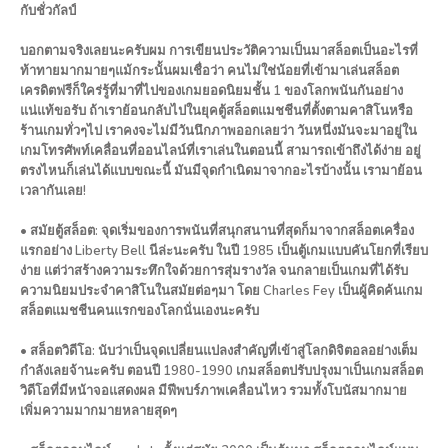
กับชั่วกัลป์
บอกตามจริงเลยนะครับผม การเขียนประวัติความเป็นมาสล็อตเป็นอะไรที่
ท้าทายมากมายๆแม้กระนั้นผมเชื่อว่า คนไม่ใช่น้อยที่เข้ามาเล่นสล็อต
เครดิตฟรีก็ใคร่รู้ที่มาที่ไปของเกมยอดนิยมชั้น 1 ของโลกพนันกันอย่าง
แน่แท้ขอรับ ถ้าเราย้อนกลับไปในยุคตู้สล็อตแมชชีนที่ตั้งตามคาสิโนหรือ
ร้านเกมทั่วๆไป เราคงจะไม่มีวันนึกภาพออกเลยว่า วันหนึ่งมันจะมาอยู่ใน
เกมโทรศัพท์เคลื่อนที่ออนไลน์ที่เราเล่นในตอนนี้ สามารถเข้าถึงได้ง่าย อยู่
ตรงไหนก็เล่นได้แบบขณะนี้ มันมีจุดกำเนิดมาจากอะไรบ้างนั้น เรามาย้อน
เวลากันเลย!
• สมัยตู้สล็อต: จุดเริ่มของการพนันที่สนุกสนานที่สุดก็มาจากสล็อตเครื่อง
แรกอย่าง Liberty Bell นีล่ะนะครับ ในปี 1985 เป็นตู้เกมแบบคันโยกที่เรียบ
ง่าย แต่ว่าสร้างความระทึกใจด้วยการสุ่มรางวัล จนกลายเป็นเกมที่ได้รับ
ความนิยมประจำคาสิโนในสมัยต่อๆมา โดย Charles Fey เป็นผู้คิดค้นเกม
สล็อตแมชชีนคนแรกของโลกนั่นเองนะครับ
• สล็อตวิดีโอ: นับว่าเป็นจุดเปลี่ยนแปลงสำคัญที่เข้าสู่โลกดิจิตอลอย่างเต็ม
กำลังเลยจ้านะครับ ตอนปี 1980-1990 เกมสล็อตปรับปรุงมาเป็นเกมสล็อต
วิดีโอที่มีหน้าจอแสดงผล มีฟีพบร์ภาพเคลื่อนไหว รวมทั้งโบนัสมากมาย
เพิ่มความมากมายหลายสุดๆ