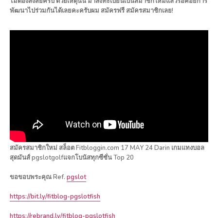
ไม่ต้องสงสัยครับ ด้วยเหตุนั้น มาลงทะเบียนเป็นสมาชิกใหม่แล้วรอคอยการ
พัฒนาไปร่วมกันได้เลยคะครับผม สมัครฟรี สมัครสมาชิกเลย!
สมัครสมาชิกใหม่ สล็อต Fitbloggin.com 17 MAY 24 Darin เกมแทงบอล
สุดมันส์ pgslotgolfแจกโบนัสทุกซีซั่น Top 20
ขอขอบพระคุณ Ref.
pgslot
https://bit.ly/fitblog-pgslotfish
https://rebrand.ly/fitblog-pgslotfish