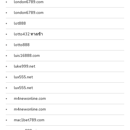
london6789.com
london6789.com
lot888
lotto432 ทางเข้า
lotto888
luis16888.com
luke999.net
lux555.net
lux555.net
m4newonline.com
m4newonline.com
mac1bet789.com