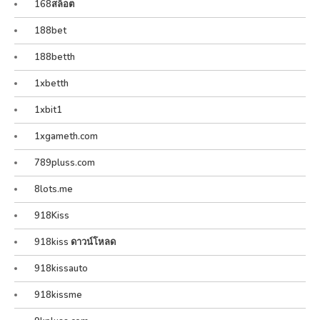
168สล็อต
188bet
188betth
1xbetth
1xbit1
1xgameth.com
789pluss.com
8lots.me
918Kiss
918kiss ดาวน์โหลด
918kissauto
918kissme