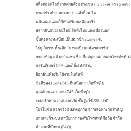
สล็อตออนไลน์จากค่ายดัง อย่างเช่น PG, Joker, Pragmatic
บาคาร่า เย้ายวนบาคาร่า แล้วก็เกมไพ่
พนันบอล และก็กีฬาเปรียบเสมือนจริง
สลากกินแบ่งออนไลน์ อีกทั้งไทยและเมืองนอก
ขั้นตอนลงทะเบียนเป็นสมาชิก allone745
ไปสู่เว็บรวมทั้งคลิก “ลงทะเบียนสมัครสมาชิก”
กรอกข้อมูล ตัวอย่างเช่น ชื่อ-ชื่อสกุล, หมายเลขโทรศัพท์, เ
การันตีเบอร์ OTP และก็ตั้งรหัสผ่าน
ล็อกอินเพื่อเริ่มใช้งานในทันที
ข้อดีของ allone745 ที่เหนือกว่าเว็บทั่วๆไป
คุณลักษณะ allone745 เว็บทั่วๆไป
ระบบรักษาความปลอดภัย ชั้นสูง ใช้ SSL ปกติ
โปรโมชั่น แจกจริง อัปเดตทุกวัน จำกัดเฉพาะวันสำคัญ
เกมและก็ระบบ นานัปการ รองรับโทรศัพท์มือถือ จำกัด
คำถามที่มักพบ (FAQ)