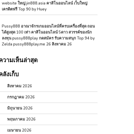
website ใหญ่ jin888.asia คาสิโนออนไลน์ เว็บใหญ่
เครดิตฟรี Top 90 by Huey
Pussy888 อาณาจักรเกมออนไลน์ที่ครบเครื่องที่สุด ถอน
ได้สูงสุด 100 เท่า คาสิโนออนไลน์ 5ดาว สวรรค์ของนัก
ลงทุน pussy888play กดสมัคร รับความสนุก Top 94 by
Zelda pussy888play.me 26 สิงหาคม 26
ความเห็นล่าสุด
คลังเก็บ
สิงหาคม 2026
กรกฎาคม 2026
มิถุนายน 2026
พฤษภาคม 2026
เมษายน 2026