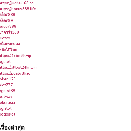
https://judhai168.co
https://bonus888.life
สล็อต888
สล็อต99
pussy888
บาคาร่า168
slotxo
สล็อตทดลอง
หนังโป๊ไทย
https://1xbetth.vip
pgslot
https://allbet24hr.win
https://pgslotth.io
joker 123
slot777
pgslot88
betway
jokerasia
pg slot
gogoslot
เรื่องล่าสุด