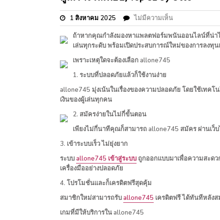
1 สิงหาคม 2025
ไม่มีความเห็น
ถ้าหากคุณกำลังมองหาแพลตฟอร์มพนันออนไลน์ที่น่าไว
เล่นทุกระดับ พร้อมเปิดประสบการณ์ใหม่ของการลงทุนแ
เพราะเหตุใดจะต้องเลือก allone745
1. ระบบที่ปลอดภัยแล้วก็ใช้งานง่าย
allone745 มุ่งเน้นในเรื่องของความปลอดภัย โดยใช้เทคโนโ
เงินของผู้เล่นทุกคน
2. สมัครง่ายในไม่กี่ขั้นตอน
เพียงไม่กี่นาทีคุณก็สามารถ allone745 สมัคร ผ่านเว็บ
3. เข้าระบบเร็ว ไม่ยุ่งยาก
ระบบ
allone745 เข้าสู่ระบบ
ถูกออกแบบมาเพื่อความสะดวกสบา
เครื่องมืออย่างปลอดภัย
4. โปรโมชั่นและก็เครดิตฟรีสุดคุ้ม
สมาชิกใหม่สามารถรับ
allone745
เครดิตฟรี ได้ทันทีหลังส
เกมที่มีให้บริการใน allone745