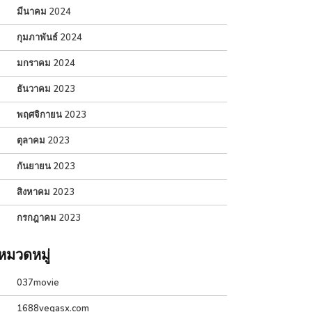
มีนาคม 2024
กุมภาพันธ์ 2024
มกราคม 2024
ธันวาคม 2023
พฤศจิกายน 2023
ตุลาคม 2023
กันยายน 2023
สิงหาคม 2023
กรกฎาคม 2023
หมวดหมู่
037movie
1688vegasx.com