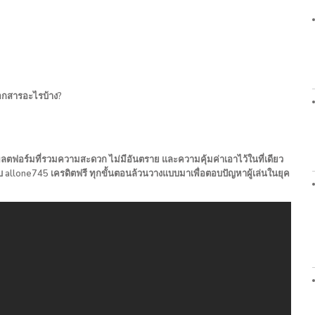
เอกสารอะไรบ้าง?
พลตฟอร์มที่รวมความสะดวก ไม่มีอันตราย และความคุ้มค่าเอาไว้ในที่เดียว
ับ allone745 เครดิตฟรี ทุกขั้นตอนล้วนวางแบบมาเพื่อตอบปัญหาผู้เล่นในยุค