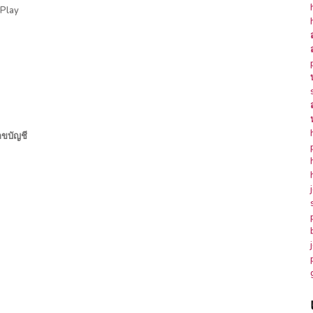
 Play
ลขบัญชี