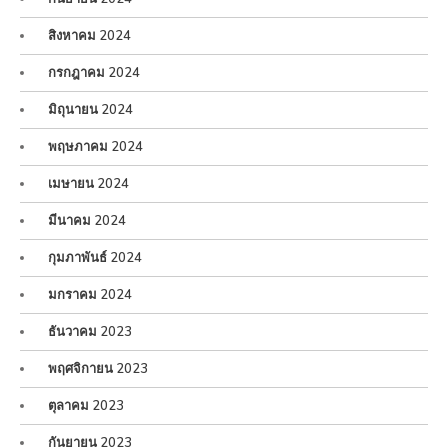
สิงหาคม 2024
กรกฎาคม 2024
มิถุนายน 2024
พฤษภาคม 2024
เมษายน 2024
มีนาคม 2024
กุมภาพันธ์ 2024
มกราคม 2024
ธันวาคม 2023
พฤศจิกายน 2023
ตุลาคม 2023
กันยายน 2023