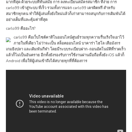
มากที่สุด ด้วยระบบที่ทันสมัย การ ลงทะเบียนสมัครสมาชิก ที่ง่าย การ
carlo99 เข้าสู่ระบบ ที่เร็ว รวมทั้งการแจก carlo99 เครดิตฟรี สำหรับ
สมาชิกทุกคน ทำให้ผู้เล่นทั้งยังใหม่แล้วก็เก่าสามารถสนุกกับการเดิมพันได้
อย่างเต็มที่และคุ้มค่าที่สุด
carlo99 คืออะไร?
carlo99 คือเว็บไซต์คาสิโนออนไลน์ศูนย์รวมทุกความรื่นเริงใจเอาไว้
ภายในที่เดียว ไม่ว่าจะเป็น สล็อตออนไลน์ บาคาร่า ไฮโล เสือมังกร
เกมยิงปลา และเดิมพันกีฬา โดยมีระบบระเบียบฝาก-ถอนอัตโนมัติที่รวดเร็ว
แล้วก็ไม่เป็นอันตราย อีกทั้งยังรองรับการใช้งานผ่านมือถือทั้งยัง iOS แล้วก็
Android เพื่อให้ผู้เล่นเข้าถึงได้สบายทุกที่ที่ต้องการ