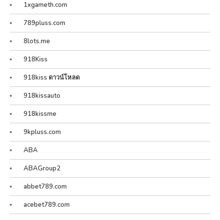
1xgameth.com
789pluss.com
8lots.me
918Kiss
918kiss ดาวน์โหลด
918kissauto
918kissme
9kpluss.com
ABA
ABAGroup2
abbet789.com
acebet789.com