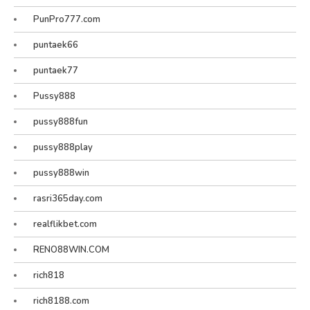
PunPro777.com
puntaek66
puntaek77
Pussy888
pussy888fun
pussy888play
pussy888win
rasri365day.com
realflikbet.com
RENO88WIN.COM
rich818
rich8188.com