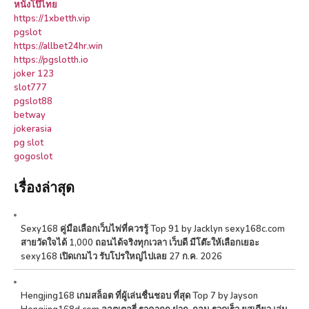
หนังโป๊ไทย
https://1xbetth.vip
pgslot
https://allbet24hr.win
https://pgslotth.io
joker 123
slot777
pgslot88
betway
jokerasia
pg slot
gogoslot
เรื่องล่าสุด
Sexy168 คู่มือเลือกเว็บไพ่ที่ควรรู้ Top 91 by Jacklyn sexy168c.com
สายวัดใจได้ 1,000 ถอนได้จริงทุกเวลา เว็บดี มีโต๊ะให้เลือกเยอะ
sexy168 เปิดเกมไว รับโปรใหญ่ไปเลย 27 ก.ค. 2026
Hengjing168 เกมสล็อต ที่ผู้เล่นชื่นชอบ ที่สุด Top 7 by Jayson