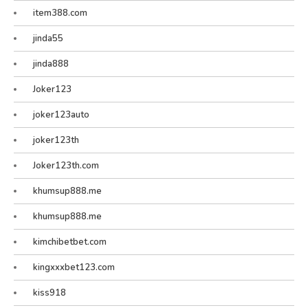
item388.com
jinda55
jinda888
Joker123
joker123auto
joker123th
Joker123th.com
khumsup888.me
khumsup888.me
kimchibetbet.com
kingxxxbet123.com
kiss918