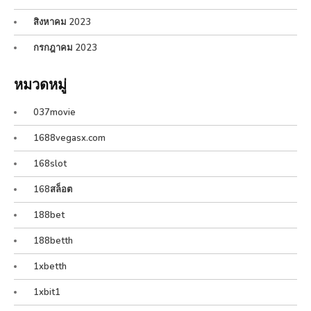
สิงหาคม 2023
กรกฎาคม 2023
หมวดหมู่
037movie
1688vegasx.com
168slot
168สล็อต
188bet
188betth
1xbetth
1xbit1