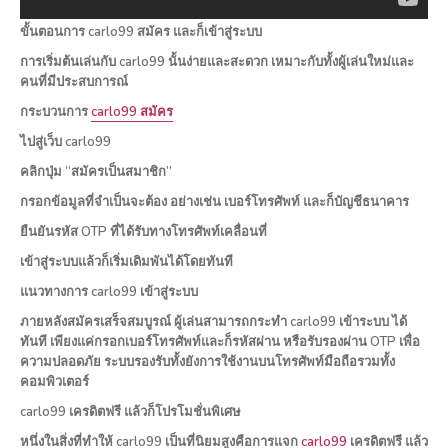
ขั้นตอนการ carlo99 สมัคร และก็เข้าสู่ระบบ
การเริ่มต้นเล่นกับ carlo99 นั้นง่ายและสะดวก เหมาะกับทั้งผู้เล่นใหม่และ
คนที่มีประสบการณ์
กระบวนการ
carlo99 สมัคร
ไปสู่เว็บ carlo99
คลิกปุ่ม “สมัครเป็นสมาชิก”
กรอกข้อมูลที่จำเป็นจะต้อง อย่างเช่น เบอร์โทรศัพท์ และก็บัญชีธนาคาร
ยืนยันรหัส OTP ที่ได้รับทางโทรศัพท์เคลื่อนที่
เข้าสู่ระบบแล้วก็เริ่มเดิมพันได้โดยทันที
แนวทางการ carlo99 เข้าสู่ระบบ
ภายหลังสมัครเสร็จสมบูรณ์ ผู้เล่นสามารถกระทำ carlo99 เข้าระบบ ได้
ทันที เพียงแค่กรอกเบอร์โทรศัพท์และก็รหัสผ่าน หรือรับรองผ่าน OTP เพื่อ
ความปลอดภัย ระบบรองรับทั้งยังการใช้งานบนโทรศัพท์มือถือรวมทั้ง
คอมพิวเตอร์
carlo99 เครดิตฟรี แล้วก็โปรโมชั่นพิเศษ
หนึ่งในสิ่งที่ทำให้ carlo99 เป็นที่นิยมสูงคือการแจก
carlo99
เครดิตฟรี แล้ว