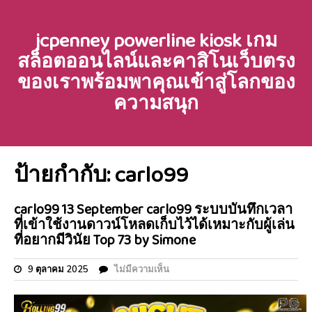
Skip
to
jcpenney powerline kiosk เกม
content
สล็อตออนไลน์และคาสิโนเว็บตรง
ของเราพร้อมพาคุณเข้าสู่โลกของ
ความสนุก
ป้ายกำกับ:
carlo99
carlo99 13 September carlo99 ระบบบันทึกเวลา
ที่เข้าใช้งานดาวน์โหลดเก็บไว้ได้เหมาะกับผู้เล่น
ที่อยากมีวินัย Top 73 by Simone
9 ตุลาคม 2025
ไม่มีความเห็น