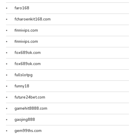
faro168
fcharoenkit168.com
finnivips.com
finnivips.com
fox689ok.com
fox689ok.com
fullslotpg
funny18
future24bet.com
gamehit8888.com
gaojing888
gem99ths.com