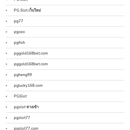
PG Slot เว็บใหม่
pg77
pgceo
pgfish
pggold168bet.com
pggold168bet.com
pgheng99
pglucky168.com
PGSlot
pgslot ทางเข้า
pgslot77
pgslot77.com