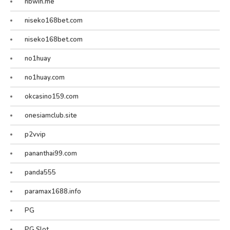
nbwin.me
niseko168bet.com
niseko168bet.com
no1huay
no1huay.com
okcasino159.com
onesiamclub.site
p2vvip
pananthai99.com
panda555
paramax1688.info
PG
PG Slot