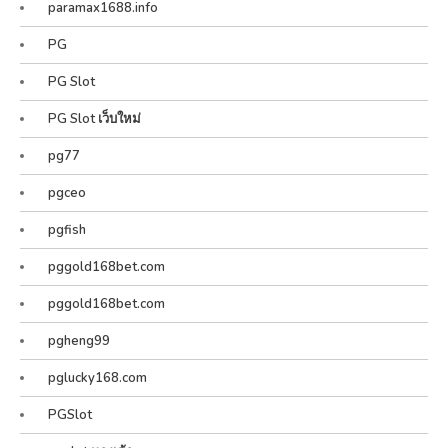
paramax1688.info
PG
PG Slot
PG Slot เว็บใหม่
pg77
pgceo
pgfish
pggold168bet.com
pggold168bet.com
pgheng99
pglucky168.com
PGSlot