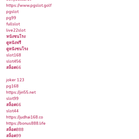
https://www.pgslot.golf
pgslot
pg99
fullslot
live22slot
หนังชนโรง
ดูหนังฟรี
ดูหนังชนโรง
slot168
slot456
สล็อต66
joker 123
pg168
https://jin55.net
slot99
สล็อต66
slot44
https://judhai168.co
https://bonus888.life
สล็อต888
สล็อต99