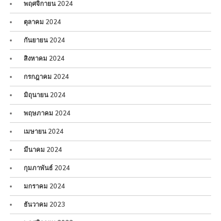
พฤศจิกายน 2024
ตุลาคม 2024
กันยายน 2024
สิงหาคม 2024
กรกฎาคม 2024
มิถุนายน 2024
พฤษภาคม 2024
เมษายน 2024
มีนาคม 2024
กุมภาพันธ์ 2024
มกราคม 2024
ธันวาคม 2023