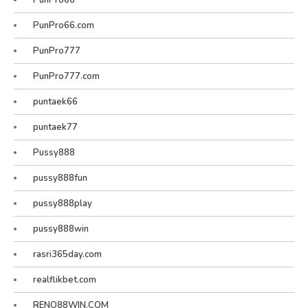
PunPro66
PunPro66.com
PunPro777
PunPro777.com
puntaek66
puntaek77
Pussy888
pussy888fun
pussy888play
pussy888win
rasri365day.com
realflikbet.com
RENO88WIN.COM