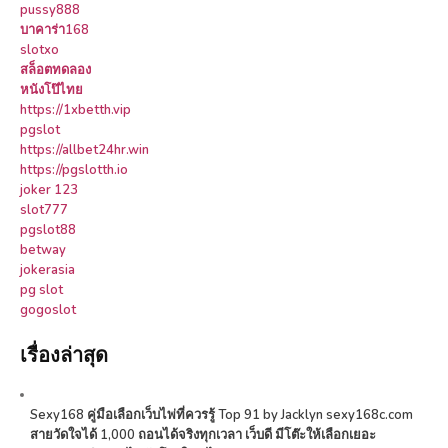
pussy888
บาคาร่า168
slotxo
สล็อตทดลอง
หนังโป๊ไทย
https://1xbetth.vip
pgslot
https://allbet24hr.win
https://pgslotth.io
joker 123
slot777
pgslot88
betway
jokerasia
pg slot
gogoslot
เรื่องล่าสุด
Sexy168 คู่มือเลือกเว็บไพ่ที่ควรรู้ Top 91 by Jacklyn sexy168c.com
สายวัดใจได้ 1,000 ถอนได้จริงทุกเวลา เว็บดี มีโต๊ะให้เลือกเยอะ