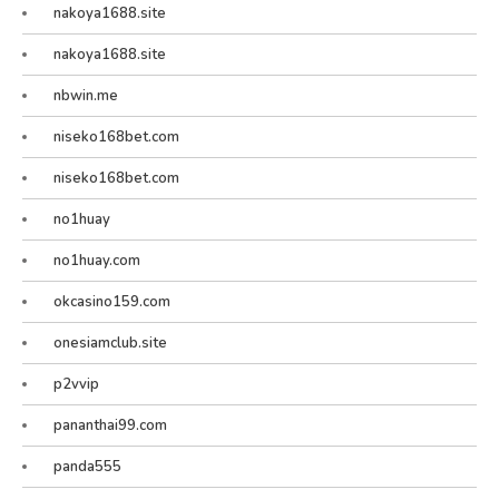
nakoya1688.site
nakoya1688.site
nbwin.me
niseko168bet.com
niseko168bet.com
no1huay
no1huay.com
okcasino159.com
onesiamclub.site
p2vvip
pananthai99.com
panda555