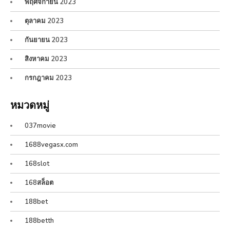
พฤศจิกายน 2023
ตุลาคม 2023
กันยายน 2023
สิงหาคม 2023
กรกฎาคม 2023
หมวดหมู่
037movie
1688vegasx.com
168slot
168สล็อต
188bet
188betth