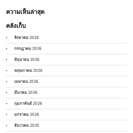
ความเห็นล่าสุด
คลังเก็บ
สิงหาคม 2026
กรกฎาคม 2026
มิถุนายน 2026
พฤษภาคม 2026
เมษายน 2026
มีนาคม 2026
กุมภาพันธ์ 2026
มกราคม 2026
ธันวาคม 2025