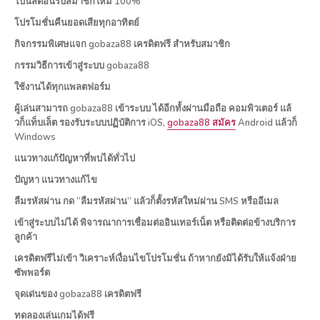
โบนัสต้อนรับสมาชิกใหม่ 100%
โปรโมชั่นคืนยอดเสียทุกอาทิตย์
กิจกรรมพิเศษแจก gobaza88 เครดิตฟรี สำหรับสมาชิก
กรรมวิธีการเข้าสู่ระบบ gobaza88
ใช้งานได้ทุกแพลตฟอร์ม
ผู้เล่นสามารถ gobaza88 เข้าระบบ ได้อีกทั้งผ่านมือถือ คอมพิวเตอร์ แล้
วก็แท็บเล็ต รองรับระบบปฏิบัติการ iOS,
gobaza88 สมัคร
Android แล้วก็
Windows
แนวทางแก้ปัญหาที่พบได้ทั่วไป
ปัญหา แนวทางแก้ไข
ลืมรหัสผ่าน กด “ลืมรหัสผ่าน” แล้วก็ตั้งรหัสใหม่ผ่าน SMS หรืออีเมล
เข้าสู่ระบบไม่ได้ พิจารณาการเชื่อมต่ออินเทอร์เน็ต หรือติดต่อข้างบริการ
ลูกค้า
เครดิตฟรีไม่เข้า วิเคราะห์เงื่อนไขโปรโมชั่น ถ้าหากยังมิได้รับให้แจ้งฝ่าย
ซัพพอร์ต
จุดเด่นของ gobaza88 เครดิตฟรี
ทดลองเล่นเกมได้ฟรี