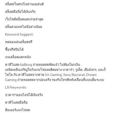
สล็อตเว็บตรงไม่ผ่านเอเย่นต์
สล็อตมือถือได้เงินจริง
เว็บไซต์สล็อตแตกง่ายล่าสุด
สล็อตวอเลทไม่มีอย่างน้อย
Keyword Suggest:
ทดลองเล่นสล็อตฟรี
ซื้อฟรีสปินได้
เกมสล็อตแตกหนัก
คาสิโนสด tia8king ถ่ายทอดสดชัดแจ๋ว ไม่ต้องโยกเงิน
เพลิดเพลินเจริญใจกับเกมไพ่ยอดฮิตอย่าง บาคาร่า, รูเล็ต, เสือมังกร, และก็
ไฮโล กับ คาสิโนสดจากค่าย SA Gaming, Sexy Baccarat, Dream
Gaming ถ่ายทอดสดจากบ่อนจริง รองรับโทรศัพท์เคลื่อนที่แบบเต็มระบบ
LSI Keywords:
บาคาร่าออนไลน์ได้เงินจริง
คาสิโนสดมือถือ
ดีลเลอร์แจกไพ่สด