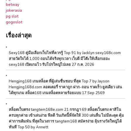
betway
jokerasia
pg slot
gogoslot
เรื่องล่าสุด
Sexy168 คู่มือเลือกเว็บไพ่ที่ควรรู้ Top 91 by Jacklyn sexy168c.com
สายวัดใจได้ 1,000 ถอนได้จริงทุกเวลา เว็บดี มีโต๊ะให้เลือกเยอะ
sexy168 เปิดเกมไว รับโปรใหญ่ไปเลย 27 ก.ค. 2026
Hengjing168 เกมสล็อต ที่ผู้เล่นชื่นชอบ ที่สุด Top 7 by Jayson
Hengjing168d.com ลอตเตอรี่ ราคาถูก ฝาก-ถอน รวดเร็ว ยูสเดียว เล่น
ได้ทุกเกม สล็อต168 เกมสล็อตหลายร้อยแบบ 17 Sep 2569
สล็อตเว็บตรง tangtem168e.com 21 กรกฎา 69 สล็อตเว็บตรง คาสิโน
ครบทุกค่าย เข้าเล่นง่าย ฟีลดี วันเกิดนี้พี่จัดให้ 300 เล่นลื่น ไม่มีสะดุด คุ้ม
ค่าการเดิมพัน ที่สุดในวงการ tangtem168 สมัครง่าย ลุ้นรางวัลใหญ่ได้
ทันที Top 50 by Annett