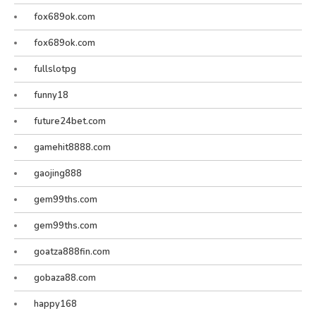
fox689ok.com
fox689ok.com
fullslotpg
funny18
future24bet.com
gamehit8888.com
gaojing888
gem99ths.com
gem99ths.com
goatza888fin.com
gobaza88.com
happy168