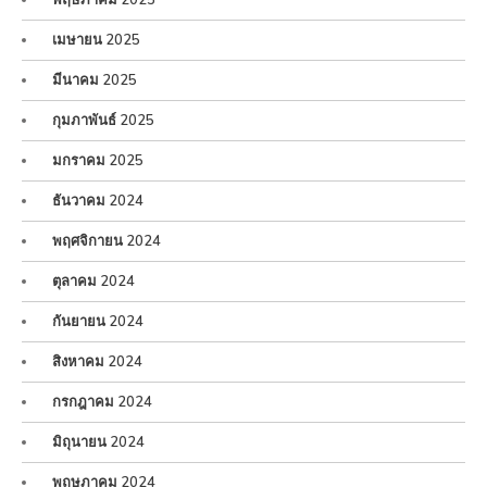
พฤษภาคม 2025
เมษายน 2025
มีนาคม 2025
กุมภาพันธ์ 2025
มกราคม 2025
ธันวาคม 2024
พฤศจิกายน 2024
ตุลาคม 2024
กันยายน 2024
สิงหาคม 2024
กรกฎาคม 2024
มิถุนายน 2024
พฤษภาคม 2024