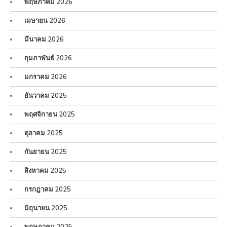
พฤษภาคม 2026
เมษายน 2026
มีนาคม 2026
กุมภาพันธ์ 2026
มกราคม 2026
ธันวาคม 2025
พฤศจิกายน 2025
ตุลาคม 2025
กันยายน 2025
สิงหาคม 2025
กรกฎาคม 2025
มิถุนายน 2025