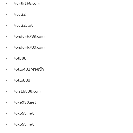
lionth168.com
live22
live22slot
london6789.com
london6789.com
lot888
lotto432 ทางเข้า
lotto888
luis16888.com
luke999.net
lux555.net
lux555.net