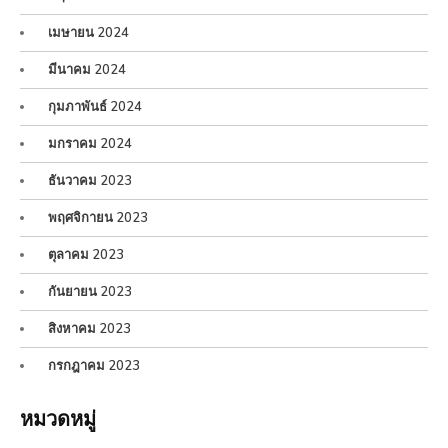
เมษายน 2024
มีนาคม 2024
กุมภาพันธ์ 2024
มกราคม 2024
ธันวาคม 2023
พฤศจิกายน 2023
ตุลาคม 2023
กันยายน 2023
สิงหาคม 2023
กรกฎาคม 2023
หมวดหมู่