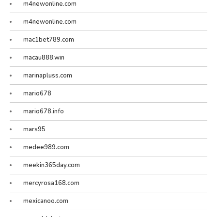
m4newonline.com
m4newonline.com
mac1bet789.com
macau888.win
marinapluss.com
mario678
mario678.info
mars95
medee989.com
meekin365day.com
mercyrosa168.com
mexicanoo.com