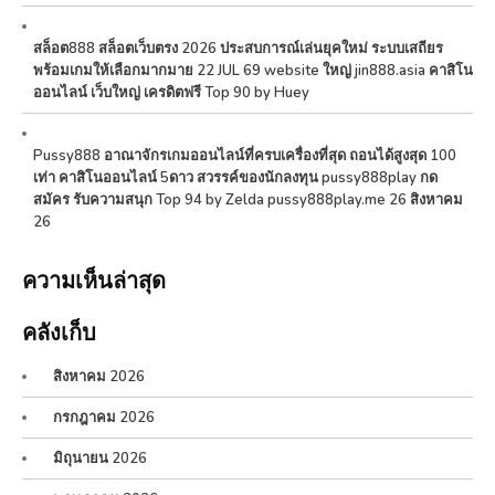
สล็อต888 สล็อตเว็บตรง 2026 ประสบการณ์เล่นยุคใหม่ ระบบเสถียร
พร้อมเกมให้เลือกมากมาย 22 JUL 69 website ใหญ่ jin888.asia คาสิโน
ออนไลน์ เว็บใหญ่ เครดิตฟรี Top 90 by Huey
Pussy888 อาณาจักรเกมออนไลน์ที่ครบเครื่องที่สุด ถอนได้สูงสุด 100
เท่า คาสิโนออนไลน์ 5ดาว สวรรค์ของนักลงทุน pussy888play กด
สมัคร รับความสนุก Top 94 by Zelda pussy888play.me 26 สิงหาคม
26
ความเห็นล่าสุด
คลังเก็บ
สิงหาคม 2026
กรกฎาคม 2026
มิถุนายน 2026