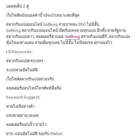
บอลสเต็ป 2 คู่
เว็บไซต์พนันบอลค่าน้ำประปาเหมาะสมที่สุด
สลากกินแบ่งออนไลน์ tia8king จ่ายบาทละ 950 ไม่มีอั้น
tia8king สลากกินแบ่งออนไลน์ เปิดรับแทงหวยทุกแบบ อีกทั้ง หวยรัฐบาล,
สลากกินแบ่งลาว, ลอตเตอรี่ฮานอย,
tia8king
สลากกินแบ่งยี่กี, สลากกินแบ่ง
หุ้นไทย/ต่างแดน จ่ายเต็มทุกเลข ไม่มีอั้น ไม่มีลดเรท ตรวจผลไว
LSI Keywords:
สลากกินแบ่งครบวงจร
ระบบหวยอัตโนมัติ
เว็บไซต์สลากกินแบ่งจ่ายจริง
ลอตเตอรี่ออนไลน์โทรศัพท์มือถือ
Keyword Suggest:
หวยไม่มีอย่างต่ำ
แทงหวยผ่านวอเลท
ลอตเตอรี่ออกเร็ว จ่ายไว
ฝาก-ถอนอัตโนมัติ รองรับ Wallet