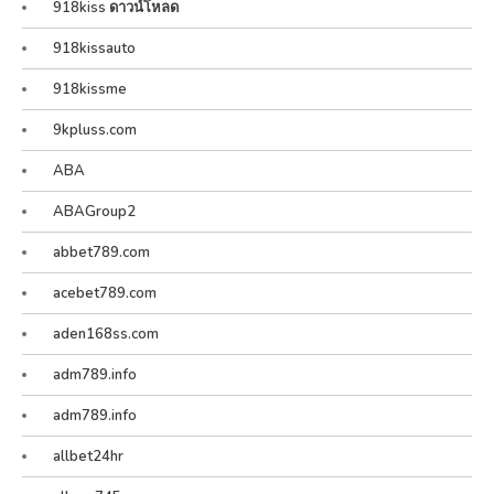
918kiss ดาวน์โหลด
918kissauto
918kissme
9kpluss.com
ABA
ABAGroup2
abbet789.com
acebet789.com
aden168ss.com
adm789.info
adm789.info
allbet24hr