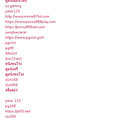
ดูหนังออนไลน์
sa gaming
joker123
http://www.movie87hd.com
https://www.pussy888play.com
https://pussy888win.com
sexybaccarat
https://www.pgslot.golf
pgslot
pg99
fullslot
live22slot
หนังชนโรง
ดูหนังฟรี
ดูหนังชนโรง
slot168
slot456
สล็อต66
joker 123
pg168
https://jin55.net
slot99