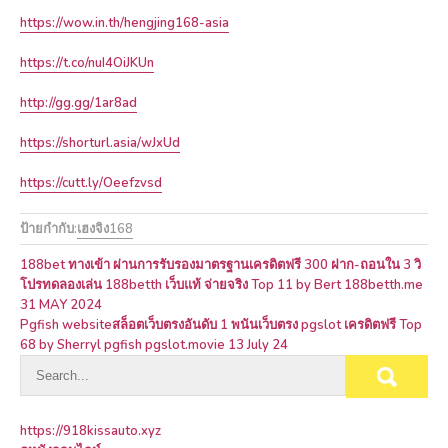
https://wow.in.th/hengjing168-asia
https://t.co/nuI4OiJKUn
http://gg.gg/1ar8ad
https://shorturl.asia/wJxUd
https://cutt.ly/Oeefzvsd
ป้ายกำกับ:
เฮงจิง168
แนะแนว
188bet ทางเข้า ผ่านการรับรองมาตรฐานเครดิตฟรี 300 ฝาก-ถอนใน 3 วิ
โปรทดลองเล่น 188betth เว็บแท้ จ่ายจริง Top 11 by Bert 188betth.me
เรื่อง
31 MAY 2024
Pgfish websiteสล็อตเว็บตรงอันดับ 1 พนันเว็บตรง pgslot เครดิตฟรี Top
68 by Sherryl pgfish pgslot.movie 13 July 24
https://918kissauto.xyz