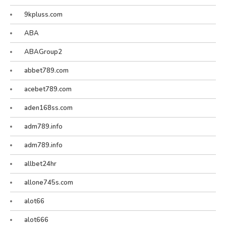
9kpluss.com
ABA
ABAGroup2
abbet789.com
acebet789.com
aden168ss.com
adm789.info
adm789.info
allbet24hr
allone745s.com
alot66
alot666