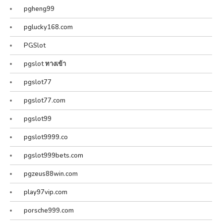
pgheng99
pglucky168.com
PGSlot
pgslot ทางเข้า
pgslot77
pgslot77.com
pgslot99
pgslot9999.co
pgslot999bets.com
pgzeus88win.com
play97vip.com
porsche999.com