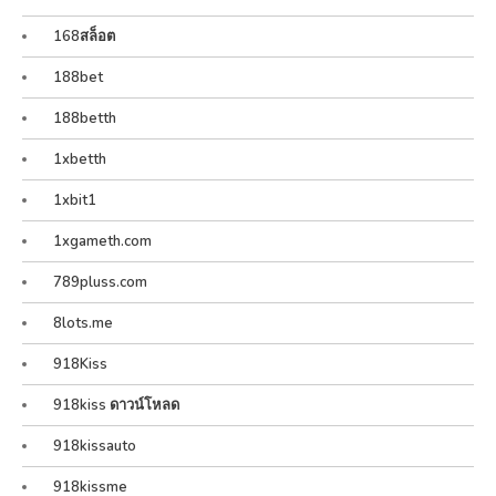
168สล็อต
188bet
188betth
1xbetth
1xbit1
1xgameth.com
789pluss.com
8lots.me
918Kiss
918kiss ดาวน์โหลด
918kissauto
918kissme