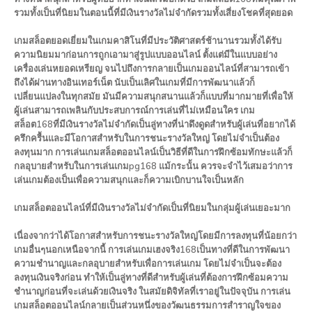
รวมทั้งเป็นที่นิยมในตอนนี้ที่มีเงินรางวัลไม่จำกัดรวมทั้งเสี่ยงโชคที่สุดยอด
เกมสล็อตยอดเยี่ยมในเกมคาสิโนที่มีประวัติศาสตร์ช้านานรวมทั้งได้รับ
ความนิยมมาก่อนการถูกเอามาสู่รูปแบบออนไลน์ ตั้งแต่มีในแบบอย่าง
เครื่องเล่นหยอดเหรียญ จนไปถึงการกลายเป็นเกมออนไลน์ที่สามารถเข้า
ถึงได้ผ่านทางอินเทอร์เน็ต นับเป็นเลิศในเกมที่มีการพัฒนาแล้วก็
เปลี่ยนแปลงในทุกสมัย มันมีความสนุกสนานแล้วก็แบบที่มากมายที่เพื่อให้
ผู้เล่นสามารถเพลินกับประสบการณ์การเล่นที่ไม่เหมือนใคร เกม
สล็อต168ที่มีเงินรางวัลไม่จำกัดเป็นลู่ทางที่น่าดึงดูดสำหรับผู้เล่นที่อยากได้
ครึกครื้นและมีโอกาสสำหรับในการชนะรางวัลใหญ่ โดยไม่จำเป็นต้อง
ลงทุนมาก การเล่นเกมสล็อตออนไลน์เป็นวิธีที่ดีในการฝึกซ้อมทักษะแล้วก็
กลอุบายสำหรับในการเล่นเกมpg168 แม้กระนั้น ควรจะจำไว้เสมอว่าการ
เล่นเกมต้องเป็นเพื่อความสนุกและก็ความเบิกบานใจเป็นหลัก
เกมสล็อตออนไลน์ที่มีเงินรางวัลไม่จำกัดเป็นที่นิยมในกลุ่มผู้เล่นเยอะมาก
เนื่องจากว่าได้โอกาสสำหรับการชนะรางวัลใหญ่โดยมีการลงทุนที่น้อยกว่า
เกมอื่นๆนอกเหนือจากนี้ การเล่นเกมเฮงจริง168เป็นทางที่ดีในการพัฒนา
ความชำนาญและกลอุบายสำหรับเพื่อการเล่นเกม โดยไม่จำเป็นจะต้อง
ลงทุนเงินจริงก่อน ทำให้เป็นลู่ทางที่ดีสำหรับผู้เล่นที่ต้องการฝึกซ้อมความ
ชำนาญก่อนที่จะเล่นด้วยเงินจริง ในสมัยดิจิทัลที่เราอยู่ในปัจจุบัน การเล่น
เกมสล็อตออนไลน์กลายเป็นส่วนหนึ่งของวัฒนธรรมการสำราญใจของ