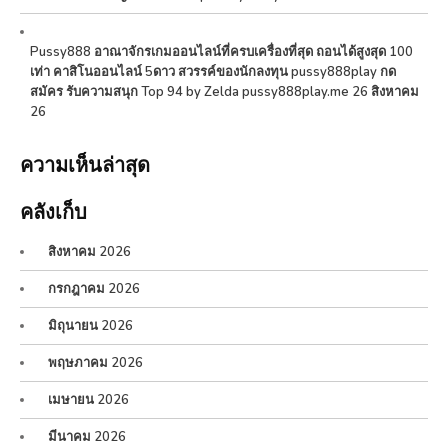
Pussy888 อาณาจักรเกมออนไลน์ที่ครบเครื่องที่สุด ถอนได้สูงสุด 100
เท่า คาสิโนออนไลน์ 5ดาว สวรรค์ของนักลงทุน pussy888play กด
สมัคร รับความสนุก Top 94 by Zelda pussy888play.me 26 สิงหาคม
26
ความเห็นล่าสุด
คลังเก็บ
สิงหาคม 2026
กรกฎาคม 2026
มิถุนายน 2026
พฤษภาคม 2026
เมษายน 2026
มีนาคม 2026