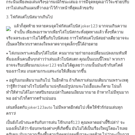
กระนั้นเพียงพอเล่นจริงๆอารมณ์ก็ชนะเสมอ การมีจุดหยุดเอาไว้จะช่วยปรับ
เราไม่เล่นเกินแผนที่วางเอาไว้ก้าวหน้าที่สุดแล้วขอรับ
3. โฟกัสแต่โบนัสมากเกินไป
แล้วก็สุดท้าย หลายคนจุดโฟกัสแต่โบนัส joker123 มากจนเกินความ
จำเป็น เพียงพอเราพากเพียรไล่โบนัสกระทั่งสุดทางแล้ว ทั้งๆที่ความ
จริง ผลระยะยาวไม่ได้ขึ้นกับโบนัสเลย การโฟกัสแค่โบนัสอย่างเดียวอาจจะ
เป็นผลให้พวกเราตกลงใจพลาดจากจุดเล็กๆนี้ได้ง่ายดาย
• ไล่เกมเพราะคนอื่นๆได้โบนัส: คนมากมายก่ายกองเปลี่ยนแปลงเกมทันที
ที่มองเห็นคนอื่นๆกล่าวว่าเล่นแล้วโบนัสแตก คุณเป็นแบบนี้ไหม? พวกเรา
อาจจะรีบเปลี่ยนเกมJoker123 จนไม่ได้ดูเลยว่า เกมนั้นมันเข้ากับสไตล์
ของเราไหม เกมตามกระแสจะก่อให้เสี่ยงมากขึ้น
• อยู่กับเกมเดิมนานเกินไป: ในอีกด้าน ถ้าเกิดเราเล่นเกมเดิมนานเพราะเหตุ
ว่ารู้สึกว่าอย่างไรโบนัสก็มาแน่ๆถึงแม้รูปเกมจะไม่เอื้อและก็ตาม โน่นก็
ทำให้ท่านได้โอกาสสปินรอบเปล่าในตอนเงียบมากมาย ถ้าหากไม่มีทุนมาก
พอ อย่างไรก็ตรากตรำแน่นอน
เล่นสล็อตกับ joker123auto ไม่มีพลาดอีกต่อไป เช็คให้ชัวร์ก่อนเล่นทุก
คราว!
เป็นยังไงบ้างนะครับกับการเล่น โจ๊กเกอร์123 คุณพลาดอย่างงี้รึเปล่า? จะ
มองเห็นได้ว่า ข้อบกพร่องต่างๆที่เกิดขึ้น มันไม่ได้เป็นเรื่องใหญ่โตอะไรเลย
ครับผม มันมาจากเรื่องพื้นฐานนิดๆหน่อยๆที่เราละเลยด้วย ไม่ว่าจะเป็นการ