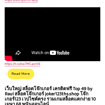
https://cutt.ly/zrcVHuLq
https://t.co/nw7MCaorO6
Read More
…
เว็บใหญ่ สล็อตโจ๊กเกอร์ เครดิตฟรี Top 49 by
Raul สล็อตโจ๊กเกอร์ joker123ths.shop โจ๊ก
เกอร์123 เวปไซต์ตรง รวมเกมสล็อตแตกง่าย 10
เมษา 68 พนันออนไลน์