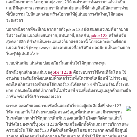
และอีกมากมาย โดยทุกเกมjoker123ล้วนผ่านการคัดสรรมาแล้วว่าเป็น
เกมที่มีคุณภาพ ภาพสวย กราฟิกทันสมัย และก็ที่สำคัญคือมีอัตราการจ่าย
ที่เป็นธรรม โบนัสแตกง่าย สร้างโอกาสให้ผู้เล่นเอารางวัลใหญ่ได้ตลอด
ระยะเวลา
นอกเหนือจากที่จะมีเกมจากค่ายดัง joker123 ยังเสนอแนวเกมที่มากมาย
ไม่ว่าจะเป็น แนวเสี่ยงอันตราย, แฟนตาซี, แอคชั่น,
joker123
หรือธีมจีน
สุดคลาสสิก ที่กำลังเป็นกระแสแล้วก็มาแรงเวลานี้ โดยเฉพาะอย่างยิ่งเกม
แนวเมก้าเวย์ (Megaways) และเกมแนวซื้อฟรีสปิน ยอดนิยมเป็นอย่างมาก
ในกรุ๊ปผู้เล่นมือโปร
ระบบทันสมัย เล่นง่าย ปลอดภัย มั่นอกมั่นใจได้ทุกการลงทุน
อีกหนึ่งคุณลักษณะเด่นของ
joker123th
คือระบบการใช้งานที่ลื่นไหล ใช้
งานง่าย รองรับอีกทั้งบนคอมพิวเตอร์รวมทั้งโทรศัพท์เคลื่อนที่ ไม่ว่าจะอยู่
ตรงไหนก็สามารถเข้าเล่นโจ๊กเกอร์123ได้ตลอด 24 ชั่วโมง พร้อมทั้งระบบ
ฝาก-ถอนอัตโนมัติที่เร็วภายในไม่กี่วินาที รวมทั้งทีมงานดูแลลูกค้าอย่างมือ
อาชีพ พร้อมให้บริการตลอดเวลา
ความปลอดภัยและความเชื่อมั่นและมั่นใจของผู้เล่นคือสิ่งที่joker123
ให้ความเอาใจใส่ ด้วยระบบคุ้มครองข้อมูลที่แน่นหนาและมีมาตรฐาน
ในระดับสากล ทำให้ทุกการเดิมพันของคุณเป็นไปโดยสวัสดิภาพแล้วก็
โปร่งใส มองหาเว็บjoker123thที่ครบเครื่องอีกทั้งด้านเกม การบริการ และ
ความยั่งยืน โจ๊กเกอร์123 คือตัวเลือกที่คุณไม่สมควรพลาด ตรงนี้คือศูนย์
รวมเกมสล็อตออนไลน์ทุกค่าย พร้อมแนวเกมที่กำลังได้รับความนิยมรวม