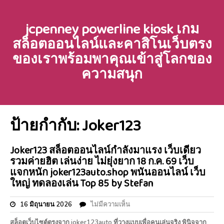
Skip
to
jcpenney powerline kiosk เกม
content
สล็อตออนไลน์และคาสิโนเว็บตรง
ของเราพร้อมพาคุณเข้าสู่โลกของ
ความสนุก
ป้ายกำกับ:
Joker123
Joker123 สล็อตออนไลน์กำลังมาแรง เว็บเดียว
รวมค่ายฮิต เล่นง่าย ไม่ยุ่งยาก 18 ก.ค. 69 เว็บ
แจกหนัก joker123auto.shop พนันออนไลน์ เว็บ
ใหญ่ ทดลองเล่น Top 85 by Stefan
16 มิถุนายน 2026
ไม่มีความเห็น
สล็อตเว็บไซต์ตรงจาก joker123auto ที่วางแบบเพื่อคนเล่นจริง พินิจจาก