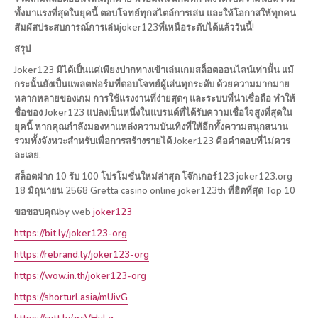
ทั้งมาแรงที่สุดในยุคนี้ ตอบโจทย์ทุกสไตล์การเล่น และให้โอกาสให้ทุกคน
สัมผัสประสบการณ์การเล่นjoker123ที่เหนือระดับได้แล้ววันนี้!
สรุป
Joker123 มิได้เป็นแค่เพียงปากทางเข้าเล่นเกมสล็อตออนไลน์เท่านั้น แม้
กระนั้นยังเป็นแพลตฟอร์มที่ตอบโจทย์ผู้เล่นทุกระดับ ด้วยความมากมาย
หลากหลายของเกม การใช้แรงงานที่ง่ายสุดๆ และระบบที่น่าเชื่อถือ ทำให้
ชื่อของ Joker123 แปลงเป็นหนึ่งในแบรนด์ที่ได้รับความเชื่อใจสูงที่สุดใน
ยุคนี้ หากคุณกำลังมองหาแหล่งความบันเทิงที่ให้อีกทั้งความสนุกสนาน
รวมทั้งจังหวะสำหรับเพื่อการสร้างรายได้ Joker123 คือคำตอบที่ไม่ควร
ละเลย.
สล็อตฝาก 10 รับ 100 โปรโมชั่นใหม่ล่าสุด โจ๊กเกอร์123 joker123.org
18 มิถุนายน 2568 Gretta casino online joker123th ที่ฮิตที่สุด Top 10
ขอขอบคุณby web
joker123
https://bit.ly/joker123-org
https://rebrand.ly/joker123-org
https://wow.in.th/joker123-org
https://shorturl.asia/mUivG