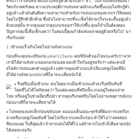
ครับว่า เราเล่นพลาดแบบไม่ทันรู้ตัวด้วยรึเปล่า? ฮ่า… ไม่จำเป็นที่จะต้องมา
วิตกกังวลครับผม ความประพฤติการเล่นพลาดมักจะเกิดขึ้นแบบไม่ทันรู้ตัว
อยู่แล้ว แล้วมันดันดึงความสามารถสำหรับการเล่นเกมของพวกเราให้ลดลง
โดยไม่รู้สึกตัวอีกด้วย ซึ่งมันไม่สามารถที่จะเช็คได้ง่ายๆในระยะสั้นอยู่แล้ว
ด้วยเหตุนั้น หากคุณอยากคุมเกมของเราให้เก่งขึ้น คุณก็จำเป็นต้องตอบ
ปัญหากลุ่มนี้เพื่อเช็กเลยว่า ในตอนนี้คุณกำลังเล่นพลาดอยู่ด้วยหรือไม่? มา
เริ่มกันเลย!
1. เข้าเกมเร็วเกินโดยไม่อ่านจังหวะเกม
ก่อนที่จะคุณจะสปินเกม joker123auto เคยพินิจตัวเองไหมนะครับว่า พวก
เรามิได้อ่านจังหวะของเกมก่อนเลย ผมเข้าใจกันอยู่ขอรับว่า แต่ละคนมี
สไตล์การเล่นแตกต่างอยู่แล้ว แต่หากคุณเข้าเกมแล้วเริ่มเบทสูงโดยที่ยัง
มิได้อ่านจังหวะเกมบางทีก็อาจจะเสียหนักได้
• รีบสปินเมื่อเข้าเกม: คนโดยมากเมื่อเข้าเกมแล้วจะรีบสปินทันที
โดยที่ไม่ได้โฟกัสเลยว่า ในแต่ละตอนที่สปินนั้น เกมอยู่ในตอนจ่าย
ไหม หรืออยู่ในช่วงเงียบรึเปล่า หากคุณรีบกดสปินโดยไม่อ่านเหตุการณ์เกม
ก่อนบางทีก็อาจจะเสียหายได้
• ไม่ทดลองเบทเล็กก่อนขยับเบท: ผมมองเห็นเยอะๆครับที่ต้องการเบทกึ่งก
ลางหรือเบทสูงโดยทันที โดยไม่เริ่มจากเบทเล็กก่อน ทำให้ไม่ว่างทดสอบ
ฟีลเกมเลย ในที่สุดแล้ว ถ้าหากเล่นได้ก็ดีไป แต่ถ้าหากไม่เข้าก็เสียหายหนัก
ได้เลยล่ะขอรับ