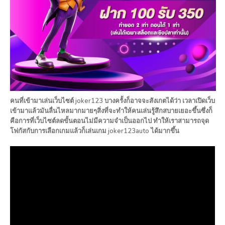
คนที่เข้ามาเล่นเว็บไซต์ joker123 บางครั้งก็อาจจะสังเกตได้ว่า เวลาเปิดเว็บ
เข้ามาแล้วมันลื่นไหลมากมายๆสิ่งที่จะทำให้คนเล่นรู้สึกสบายเยอะขึ้นซึ่งก็
คือการที่เว็บไซต์ลดขั้นตอนไม่มีความจำเป็นออกไป ทำให้เราสามารถจุด
โฟกัสกับการเลือกเกมแล้วก็เล่นเกม joker123auto ได้มากขึ้น