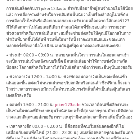
การเล่นสล็อตกับเรา joker123auto สำหรับมืออาชีพผู้คนจำนวนไม่ใช้น้อย
แล้ว การเลือกช่วงสำหรับในการเดิมพันนั้นนับว่าเป็นเรื่องสำคัญไม่แพ้กับ
การเลือกเว็บไซต์หรือเลือกเกมเลยล่ะนะครับ เกมสล็อตจาก โจ๊กเกอร์123
มีให้เลือกมากไม่น้อยเลยทีเดียว ถ้าคุณได้เกมที่ชื่นชอบแล้ว การมองหา
ช่วงเวลาสำหรับการเล่นที่เหมาะสมก็จะช่วยส่งเสริมให้คุณมีโอกาสในการ
ทำเงินที่มากขึ้นได้ทันที รวมทั้งในพาร์ทนี้ เราจะมาเสนอแนะขณะแตก
หลายครั้งที่เหล่ามือโปรนิยมเล่นกันสูงที่สุด มาทดลองกันเลยนะครับ
• ช่วงเช้า 06:00 – 09:00 น.: หลายๆคนมั่นใจว่า การเล่นในตอนเวลาเช้า
จะเป็นการเล่นข้างหลังระบบรีเซ็ต มีคนเล่นน้อย ทำให้การแข่งขันรางวัล
น้อยลง โอกาสสำหรับในการได้รับโบนัสดีมากยิ่งกว่าขณะอื่นๆนั่นเองขอรับ
• ช่วงกลางวัน 12:00 – 14:00 น.: ช่วงพักตอนกลางวันเป็นขณะที่คนเข้า
เล่นเยอะขึ้น แต่จะไม่หนาแน่นพอๆกับตกดึกหรือตอนค่ำ ซึ่งฟรีเกมก็จะมา
ไวกว่าเวลาธรรมดา แม้กระนั้นจำนวนเงินรางวัลนั้นก็จำเป็นต้องลุ้นกันเอา
เองแล้วล่ะครับ
• ตอนค่ำ 19:00 – 21:00 น.:
joker123auto
ช่วงเวลาที่คนเพิ่งเลิกงานจะ
เป็นช่วงในขณะที่มีระบบหมุนโบนัสบ่อยครั้งที่สุด หลายๆเกมมักจะมีทิศทาง
ว่าจะแตกดีสุดๆเลยล่ะขอรับ เพราะเหตุว่ามีคนเล่นเวลานี้มากเพิ่มขึ้นนั่นเอง
• เวลากลางดึก 00:00 – 02:00 น.: นี่คือตอนที่คนเริ่มเล่นลดลงอีกที ไม่
เหมือนกับตอนพีคไทม์ (21:00 – 23:00 น.) เกมสล็อตหลายๆเกมจะเริ่มแตก