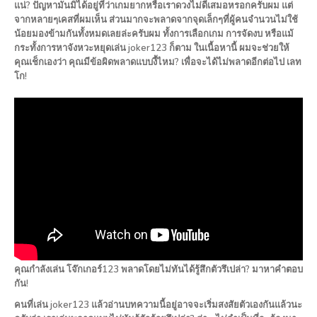
แน่? ปัญหามันมิได้อยู่ที่ว่าเกมยากหรือเราดวงไม่ดีเสมอหรอกครับผม แต่
จากหลายๆเคสที่ผมเห็น ส่วนมากจะพลาดจากจุดเล็กๆที่ผู้คนจำนวนไม่ใช้
น้อยมองข้ามกันทั้งหมดเลยล่ะครับผม ทั้งการเลือกเกม การจัดงบ หรือแม้
กระทั้งการหาจังหวะหยุดเล่น joker123 ก็ตาม ในเนื้อหานี้ ผมจะช่วยให้
คุณเช็กเองว่า คุณมีข้อผิดพลาดแบบงี้ไหม? เพื่อจะได้ไม่พลาดอีกต่อไป เลท
โก!
คุณกำลังเล่น โจ๊กเกอร์123 พลาดโดยไม่ทันได้รู้สึกตัวรึเปล่า? มาหาคำตอบ
กัน!
คนที่เล่น joker123 แล้วอ่านบทความนี้อยู่อาจจะเริ่มสงสัยตัวเองกันแล้วนะ