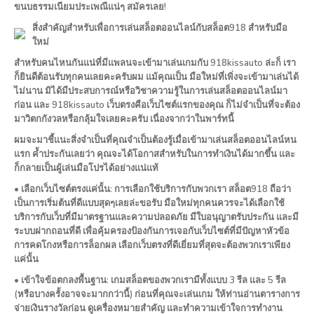
ขนบธรรมเนียมประเพณีแน่ๆ สมัครเลย!
สิ่งสำคัญสำหรับเพื่อการเล่นสล็อตออนไลน์กับสล็อต918 สำหรับมือ
ใหม่
สำหรับคนไหนกันแน่ที่มีแพลนจะเข้ามาเล่นเกมกับ 918kissauto ล่ะก็ เรา
ก็ยินดีต้อนรับทุกคนเลยคะครับผม แม้คุณเป็น มือใหม่ที่เพิ่งจะเข้ามาเล่นได้
ไม่นาน มิได้มีประสบการณ์หรือวิชาความรู้ในการเล่นสล็อตออนไลน์มา
ก่อน และ 918kissauto เว็บตรงคือเว็บไซต์แรกของคุณ ก็ไม่จำเป็นที่จะต้อง
มาวิตกกังวลหรือกลุ้มใจเลยคะครับ เนื่องจากว่าในพาร์ทนี้
ผมจะมาชี้แนะสิ่งจำเป็นที่คุณจำเป็นต้องรู้เมื่อเข้ามาเล่นสล็อตออนไลน์หน
แรก ค้ำประกันเลยว่า คุณจะได้โอกาสสำหรับในการทำเงินได้มากขึ้น และ
ก็กลายเป็นผู้เล่นมือโปรได้อย่างแน่แท้
• เลือกเว็บไซต์ตรงแค่นั้น: การเลือกใช้บริการกับพวกเรา สล็อต918 ถือว่า
เป็นการเริ่มต้นที่ดีแบบสุดๆเลยล่ะขอรับ มือใหม่ทุกคนควรจะได้เลือกใช้
บริการกับเว็บที่มีมาตรฐานและความปลอดภัย มีใบอนุญาตรับประกัน และมี
ระบบฝากถอนที่ดี เพื่อคุ้มครองป้องกันการเจอกับเว็บไซต์ที่มีปัญหาหัวข้อ
การคดโกงหรือการล็อกผล เลือกเว็บตรงที่ดีเยี่ยมที่สุดจะต้องพวกเราเพียง
แค่นั้น
• เข้าใจข้อตกลงพื้นฐาน: เกมสล็อตของพวกเรามีทั้งแบบ 3 รีล และ 5 รีล
(หรือบางครั้งอาจจะมากกว่านี้) ก่อนที่คุณจะเล่นเกม ให้ท่านอ่านตารางการ
จ่ายเงินรางวัลก่อน ดูเครื่องหมายสำคัญ และทำความเข้าใจการทำงาน