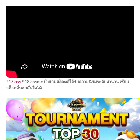
918kiss
918kissme เว็บเกมสล็อตที่ได้รับความนิยมระดับตำนาน เซียน
สล็อตมั่นอกมั่นใจได้