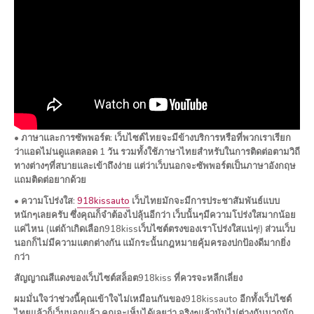
• ภาษาและการซัพพอร์ต: เว็บไซต์ไทยจะมีข้างบริการหรือที่พวกเราเรียก
ว่าแอดไม่นดูแลตลอด 1 วัน รวมทั้งใช้ภาษาไทยสำหรับในการติดต่อตามวิถี
ทางต่างๆที่สบายและเข้าถึงง่าย แต่ว่าเว็บนอกจะซัพพอร์ตเป็นภาษาอังกฤษ
แถมติดต่อยากด้วย
• ความโปร่งใส:
918kissauto
เว็บไทยมักจะมีการประชาสัมพันธ์แบบ
หนักๆเลยครับ ซึ่งคุณก็จำต้องไปลุ้นอีกว่า เว็บนั้นๆมีความโปร่งใสมากน้อย
แค่ไหน (แต่ถ้าเกิดเลือก918kissเว็บไซต์ตรงของเราโปร่งใสแน่ๆ!) ส่วนเว็บ
นอกก็ไม่มีความแตกต่างกัน แม้กระนั้นกฎหมายคุ้มครองปกป้องดีมากยิ่ง
กว่า
สัญญาณสีแดงของเว็บไซต์สล็อต918kiss ที่ควรจะหลีกเลี่ยง
ผมมั่นใจว่าช่วงนี้คุณเข้าใจไม่เหมือนกันของ918kissauto อีกทั้งเว็บไซต์
ไทยแล้วก็เว็บนอกแล้ว คุณจะเห็นได้เลยว่า จริงๆแล้วมันไม่ต่างกันมากนัก