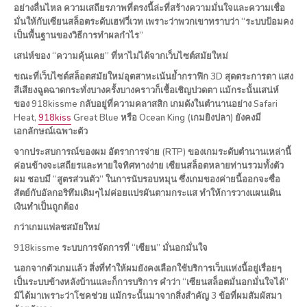
อย่างลื่นไหล ความเสถียรภาพที่ตรงนี้ล่ะที่สร้างความมั่นใจและความเชื่อ
มั่นให้กับเซียนสล็อตระดับเฮฟวี่เวท เพราะว่าพวกเขาทราบว่า “ระบบป้อมคง
เป็นพื้นฐานของวิธีการทำผลกำไร”
เสน่ห์ของ “ความคุ้นเคย” ที่หาไม่ได้จากเว็บไซต์สมัยใหม่
ขณะที่เว็บไซต์สล็อตสมัยใหม่อุตสาหะเน้นย้ำกราฟิก 3D สุดตระการตา แสง
สีเสียงฉูดฉาดกระทั่งบางครั้งบางคราวก็เชื้อเชิญปวดตา แม้กระนั้นเสน่ห์
ของ 918kissme กลับอยู่ที่ความคลาสสิก เกมดังในตำนานอย่าง Safari
Heat,
918kiss
Great Blue หรือ Ocean King (เกมยิงปลา) ยังคงมี
เอกลักษณ์เฉพาะตัว
จากประสบการณ์ของผม อัตราการจ่าย (RTP) ของเกมระดับตำนานเหล่านี้
ค่อนข้างจะเสถียรและทายใจทิศทางง่าย เซียนสล็อตหลายท่านรวมทั้งตัว
ผม ชอบมี “สูตรส่วนตัว” ในการนับรอบหมุน ซึ่งเกมของค่ายนี้ออกจะซื่อ
สัตย์กับอัลกอริทึมเดิมๆไม่ค่อยแปรผันตามกระแส ทำให้การวางแผนเดิน
เงินทำเป็นถูกต้อง
กว่าเกมแฟลชสมัยใหม่
918kissme ระบบการจัดการที่ “เซียน” มั่นอกมั่นใจ
นอกจากตัวเกมแล้ว สิ่งที่ทำให้ผมยังคงเลือกใช้บริการเว็บแห่งนี้อยู่เรื่อยๆ
เป็นระบบข้างหลังบ้านและก็การบริการ คำว่า “เซียนสล็อตมั่นอกมั่นใจได้”
มิได้มาเพราะว่าโชคช่วย แม้กระนั้นมาจากสิ่งสำคัญ 3 ข้อที่ผมสัมผัสมา