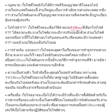
• กฎหมาย: เว็บไซต์ไทยยังไม่ได้มีการผลิใบอนุญาตคาสิโนออนไลน์
ภายในประเทศในตอนนี้ ส่วนใหญ่จะเป็นการอ้างอิงจากต่างประเทศมากยิ่ง
กว่า ส่วนเว็บไซต์นอกจะมีใบอนุญาตจากหน่วยงานที่เคร่งครัด มีกฎระเบียบ
คุ้มครองผู้เล่นจริง
• โปรไฟล์ RTP: เว็บไซต์ไทยจะเลือกใช้ค่ายเกม
918kiss
ที่เลือกโปรไฟล์
RTP ได้หลายระดับ บางเว็บไซต์อาจจะมีการปรับปรุงอีกด้วย ส่วนเว็บไซต์
นอกเหนือจากนี้ก็ไม่ได้ต่างอะไรกันเลยนะครับ เพียงแต่จะมีการแสดงค่า
RTP บนหน้าเกมให้มองเห็นกันไปเลย
• การจ่ายเงิน: แน่นอนว่า เว็บไทยสะดุดตาในเรื่องของการทำธุรกรรมต่างๆ
ที่ง่าย สะดวก และก็เร็ว ตอบโจทย์กับคนประเทศไทยมากยิ่งกว่า
สล็อต918kissเว็บไซต์นอกจากนั้นมีระบบวิธีการทำธุรกรรมที่ช้า อาจมีค่า
ธรรมเนียมแฝง แถมยังฝากถอนนานอีกด้วย
• ความเป็นส่วนตัว: ในหัวข้อนี้จะสุดแต่เว็บเลยจ้าครับผม เพราะเหตุ
ว่า918kissเว็บไซต์ไทยบางเว็บก็มีมาตรฐานสูง ไม่มีอันตรายตั้งแต่ลง
ทะเบียนกันไปเลยครับผม ส่วนเว็บนอกจะต้องมีเอกสารรับรองตัวตน สาเหตุ
ของเงิน ก่อนที่จะฝากหรือถอนด้วยนั่นเอง
• เครื่องมือ: เว็บไทยอาจจะเป็นไปได้ว่าจะมีบ้างที่จะมีการตั้งลิมิตสำหรับใน
การฝากหรือถอน แม้กระนั้นเว็บตรงที่ดีๆจะไม่ค่อยมีการบังคับเลยครับ ส่วน
เว็บนอกจะบังคับแบบกระจ่างแจ้ง เพื่อควบคุมการเล่นสล็อต918kissของผู้
เล่นให้เป็นไปตามข้อปฏิบัติของเว็บไซต์ต่างๆ