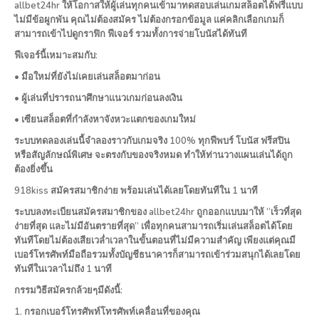
allbet24hr ให้โอกาสให้ผู้เล่นทุกคนเข้ามาทดสอบเล่นเกมสล็อตได้ฟรีแบบ
ไม่มีข้อผูกพัน คุณไม่ต้องสมัคร ไม่ต้องกรอกข้อมูล แค่คลิกเลือกเกมก็
สามารถเข้าไปดูกราฟิก ฟีเจอร์ รวมทั้งการจ่ายโบนัสได้ทันที
ฟีเจอร์นี้เหมาะสมกับ:
• มือใหม่ที่ยังไม่เคยเล่นสล็อตมาก่อน
• ผู้เล่นที่ปรารถนาศึกษาแนวเกมก่อนลงเงิน
• เซียนสล็อตที่กำลังหาจังหวะแตกของเกมใหม่
ระบบทดลองเล่นนี้จำลองราวกับเกมจริง 100% ทุกฟีพบร์ โบนัส ฟรีสปิน
หรือสัญลักษณ์พิเศษ จะตรงกับของจริงหมด ทำให้ท่านวางแผนเล่นได้ถูก
ต้องยิ่งขึ้น
918kiss สมัครสมาชิกง่าย พร้อมเล่นได้เลยโดยทันทีใน 1 นาที
ระบบลงทะเบียนสมัครสมาชิกของ allbet24hr ถูกออกแบบมาให้ “เร็วที่สุด
ง่ายที่สุด และไม่มีอันตรายที่สุด” เพื่อทุกคนสามารถเริ่มเล่นสล็อตได้โดย
ทันทีโดยไม่ต้องเสียเวล่ำเวลาในขั้นตอนที่ไม่มีความสำคัญ เพียงแต่คุณมี
เบอร์โทรศัพท์มือถือรวมทั้งบัญชีธนาคารก็สามารถเข้าร่วมสนุกได้เลยโดย
ทันทีในเวลาไม่ถึง 1 นาที
กรรมวิธีสมัครกล้วยๆมีดังนี้:
1. กรอกเบอร์โทรศัพท์โทรศัพท์เคลื่อนที่ของคุณ