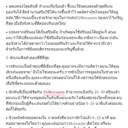
• ลดเบทลงโดยทันที: ถ้าเกมเริ่มนิ่งแล้ว ชี้แนะให้ลดเบทลงต่ำสุดที่เกม
ยอมรับได้ ยึดจำนวนสปินให้ได้นานขึ้นเข้าไว้ ลดอัตราเงินไหลออกให้อยู่
หมัด วิธีการแบบนี้จะช่วยรักษาทุนในการเล่น918kissauto ของเราไว้เจริญ
ที่สุด เมื่อถึงจังหวะที่ดีค่อยปรับเบทใหม่
• แปลงจากสปินออโต้เป็นสปินมือ: ถ้าเกิดคุณใช้สปินออโต้อยู่ล่ะก็ เสนอ
แนะว่าให้เปลี่ยนแปลงมาใช้สปินมือก่อนเลยจะดีมากยิ่งกว่า เนื่องจากมัน
คุมจังหวะได้ง่ายดายกว่า ไม่เผลอสปินรัว และก็ช่วยให้พวกเรามีเวลา
สำหรับในการพินิจพฤติกรรมของเกมเจริญขึ้นด้วย
3. พักเกมคือคำตอบที่ดีที่สุด
การพักเกมเป็นคำตอบที่ดีเยี่ยมที่สุด คุณอาจจะมีความคิดว่า ผมจะให้คุณ
เลิกเล่นเลยหรอ? มันไม่ใช่เลยนะครับ การพักเป็นการหยุดเล่นในช่วงเวลา
หนึ่งเพียงแค่นั้น คุณจะกลับมาเล่นตอนไหนก็ได้ แต่ว่าขอให้พักผ่อนก่อน
เพื่อรีเซ็ตระบบและตัวคุณเอง
• พักทันทีเมื่อแพ้ชิดกัน:
918kissauto
ถ้าหากเกมนิ่งเกิน 20-30 สปินแล้ว
ผมแนะนำให้ท่านหยุดเล่นในทันทีเลยนะครับ ไม่ต้องต่อรองใดๆทั้งหมด คน
ที่พักก่อนเป็นผู้ที่จะเล่นรอดไปได้ยาวๆพักอย่างน้อย 5-15 นาทีแล้วค่อยเล่น
ต่อก็ได้ขอรับ
• ข้างหลังพักค่อยตกลงใจ: ภายหลังที่พวกเราพักไปแล้ว 5-15 นาที คุณ
ค่อยมาตกลงใจใหม่ว่า คุณจะเล่นเกม918kissauto เดิมไหม หรือจะ