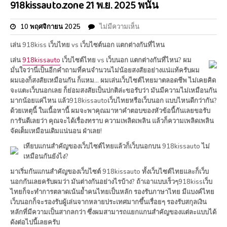
918kissauto.zone 21 พ.ย. 2025 พนัน
10 พฤศจิกายน 2025
ไม่มีความเห็น
เล่น 918kiss เว็บไทย vs เว็บไซต์นอก แตกต่างกันที่ไหน
เล่น
918kissauto
เว็บไซต์ไทย vs เว็บนอก แตกต่างกันที่ไหน? ผม
มั่นใจว่านี่เป็นอีกคำถามที่คนจำนวนไม่น้อยสงสัยอย่างแน่แท้ครับผม
ผมเองก็สงสัยเหมือนกัน ก็แหม… ผมเล่นเว็บไซต์ไทยมาตลอดชีพ ไม่เคยคิด
จะแตะเว็บนอกเลย ก็ย่อมสงสัยเป็นปกติล่ะขอรับว่า มันมีความไม่เหมือนกัน
มากน้อยแค่ไหน แล้ว918kissautoเว็บไทยหรือเว็บนอก แบบไหนดีกว่ากัน?
ด้วยเหตุนี้ ในเนื้อหานี้ ผมจะพาคุณมาหาคำตอบของหัวข้อนี้กันเลยขอรับ
การันตีเลยว่า คุณจะได้เรื่องทราบ ความเพลิดเพลิน แล้วก็ความเพลิดเพลิน
จัดเต็มเหมือนเดิมแน่นอน ฝ่าเลย!
เทียบแกนสำคัญของเว็บไซต์ไทยแล้วก็เว็บนอกบน 918kissauto ไม่
เหมือนกันยังไง?
มาเริ่มกันแกนสำคัญของเว็บไซต์ 918kissauto ทั้งเว็บไซต์ไทยและก็เว็บ
นอกกันเลยครับผมว่า มันต่างกันอย่างไรบ้าง? ถ้าเอาแบบเร็วๆ918kissเว็บ
ไทยก็จะทำการตลาดเน้นย้ำคนไทยเป็นหลัก รองรับภาษาไทย มีแบงค์ไทย
เว็บนอกก็จะรองรับผู้เล่นจากหลายประเทศมากขึ้นเรื่อยๆ รองรับสกุลเงิน
หลักที่มีความเป็นสากลกว่า ซึ่งผมสามารถแยกแกนสำคัญของแต่ละแบบได้
ดังต่อไปนี้เลยครับ