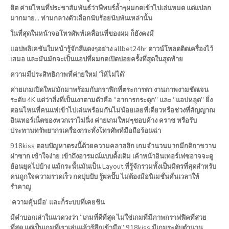
ฮิต ค่ายไหนที่ประชาสัมพันธ์ว่าฟีพบร์ล้ำๆผมกดเข้าไปเล่นหมด แต่แปลก
มากมาย… ท่ามกลางตัวเลือกนับร้อยนับพันเหล่านั้น
ในที่สุดในหน้าจอโทรศัพท์เคลื่อนที่ของผม ก็ยังคงมี
แอปพลิเคชันใบหน้ารู้จักสีแดงๆอย่าง allbet24hr ดาวน์โหลดติดเครื่องไว้
เสมอ และมันมักจะเป็นแอปที่ผมกดเปิดบ่อยครั้งที่สุดในสุดท้าย
ความมีประสิทธิภาพที่ค่ายใหม่ ‘ให้ไม่ได้’
ค่ายเกมเปิดใหม่มักมาพร้อมกับกราฟิกที่ตระการตา งานภาพงามชัดเจน
ระดับ 4K แต่ว่าสิ่งที่เป็นเงาตามตัวคือ “อาการกระตุก” และ “แอปหลุด” ยิ่ง
ตอนไหนที่คนแห่เข้าไปเล่นพร้อมกันไม่น้อยเลยทีเดียวหรือช่วงที่สัญญาณ
อินเทอร์เน็ตของพวกเราไม่นิ่ง ค่ายเกมใหม่ๆชอบค้าง คราช หรือรับ
ประทานทรัพยากรเครื่องกระทั่งโทรศัพท์มือถือร้อนฉ่า
918kiss ตอบปัญหาตรงนี้ด้วยความคลาสสิก เกมจำนวนมากมีกติกาขวาน
ผ่าซาก เข้าใจง่าย เข้าถึงอารมณ์แบบดั้งเดิม เค้าหน้าอินเทอร์เฟซอาจจะดู
ย้อนยุคไปบ้าง แม้กระนั้นมันเป็น Layout ที่รู้จักรวมทั้งเป็นมิตรที่สุดสำหรับ
คนถูกใจความรวดเร็ว กดปุบปับ รู้ผลปั๊บ ไม่ต้องมีอนิเมชั่นคั่นเวลาให้
รำคาญ
‘ความคุ้นมือ’ และก็ระบบที่เคยชิน
มีคำบอกเล่าในแวดวงว่า “เกมที่ดีที่สุด ไม่ใช่เกมที่มีภาพกราฟฟิคที่สวย
ที่สุด แต่เป็นเกมที่เราเล่นแล้วรู้สึกเข้ามือ” 918kiss มีเกมระดับตำนาน