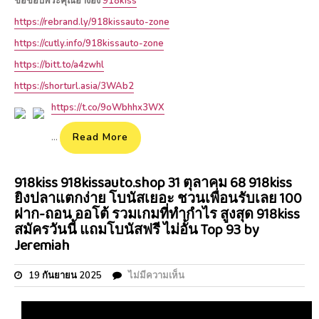
ขอขอบพระคุณอ้างอิง
918kiss
https://rebrand.ly/918kissauto-zone
https://cutly.info/918kissauto-zone
https://bitt.to/a4zwhl
https://shorturl.asia/3WAb2
https://t.co/9oWbhhx3WX
Read More
…
918kiss 918kissauto.shop 31 ตุลาคม 68 918kiss
ยิงปลาแตกง่าย โบนัสเยอะ ชวนเพื่อนรับเลย 100
ฝาก-ถอน ออโต้ รวมเกมที่ทำกำไร สูงสุด 918kiss
สมัครวันนี้ แถมโบนัสฟรี ไม่อั้น Top 93 by
Jeremiah
19 กันยายน 2025
ไม่มีความเห็น