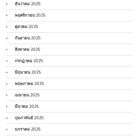
ธันวาคม 2025
พฤศจิกายน 2025
ตุลาคม 2025
กันยายน 2025
สิงหาคม 2025
กรกฎาคม 2025
มิถุนายน 2025
พฤษภาคม 2025
เมษายน 2025
มีนาคม 2025
กุมภาพันธ์ 2025
มกราคม 2025