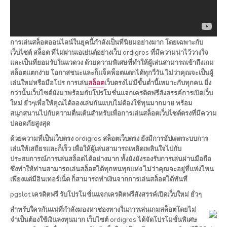
การเล่นสล็อตออนไลน์ในยุคนี้กำลังเป็นที่นิยมอย่างมาก โดยเฉพาะกับ
เว็บไซต์ สล็อต ที่ไม่ผ่านเอเย่นต์อย่างเว็บ ordigros ที่มีความน่าไว้วางใจ
และเป็นที่ยอมรับในแวดวง ด้วยความพิเศษที่ทำให้ผู้เล่นสามารถเข้าถึงเกม
สล็อตแตกง่าย โอกาสชนะและก็แจ็คพ็อตแตกได้ทุกวี่วัน ไม่ว่าคุณจะเป็นผู้
เล่นใหม่หรือมือโปร การเล่น
สล็อต
เว็บตรงไม่มีขั้นต่ำนี้เหมาะกับทุกคน ยิ่ง
กว่านั้นเว็บไซต์ยังมาพร้อมกับโปรโมชั่นแจกเครดิตฟรีสังสรรค์การเปิดเว็บ
ใหม่ ยั่วๆเพื่อให้คุณได้ลองเล่นกันแบบไม่ต้องใช้ทุนมากมาย พร้อม
สนุกสนานไปกับความตื่นเต้นสำหรับเพื่อการเล่นสล็อตเว็บไซต์ตรงที่มีความ
ปลอดภัยสูงสุด
ด้วยความที่เป็นเว็บตรง ordigros สล็อตเว็บตรง ยังมีการอัปเดตระบบการ
เล่นให้เสถียรและก็เร็ว เพื่อให้ผู้เล่นสามารถเพลิดเพลินใจไปกับ
ประสบการณ์การเล่นสล็อตได้อย่างมาก ทั้งยังยังรองรับการเล่นผ่านมือถือ
ซึ่งทำให้ท่านสามารถเล่นสล็อตได้ทุกหนทุกแห่ง ไม่ว่าคุณจะอยู่ที่แห่งไหน
เพียงแต่มีอินเทอร์เน็ต ก็สามารถทำเงินจากการเล่นสล็อตได้ทันที
pgslot เครดิตฟรี รับโปรโมชั่นแจกเครดิตฟรีสังสรรค์เปิดเว็บใหม่ ยั่วๆ
สำหรับใครกันแน่ที่กำลังมองหาช่องทางในการเล่นเกมสล็อตโดยไม่
จำเป็นต้องใช้เงินลงทุนมาก เว็บไซต์ ordigros ได้จัดโปรโมชั่นพิเศษ