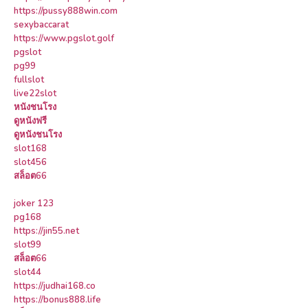
https://pussy888win.com
sexybaccarat
https://www.pgslot.golf
pgslot
pg99
fullslot
live22slot
หนังชนโรง
ดูหนังฟรี
ดูหนังชนโรง
slot168
slot456
สล็อต66
joker 123
pg168
https://jin55.net
slot99
สล็อต66
slot44
https://judhai168.co
https://bonus888.life