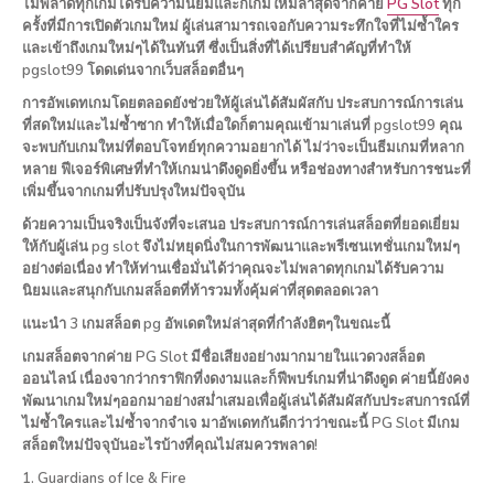
ไม่พลาดทุกเกมได้รับความนิยมและก็เกมใหม่ล่าสุดจากค่าย
PG Slot
ทุก
ครั้งที่มีการเปิดตัวเกมใหม่ ผู้เล่นสามารถเจอกับความระทึกใจที่ไม่ซ้ำใคร
และเข้าถึงเกมใหม่ๆได้ในทันที ซึ่งเป็นสิ่งที่ได้เปรียบสำคัญที่ทำให้
pgslot99 โดดเด่นจากเว็บสล็อตอื่นๆ
การอัพเดทเกมโดยตลอดยังช่วยให้ผู้เล่นได้สัมผัสกับ ประสบการณ์การเล่น
ที่สดใหม่และไม่ซ้ำซาก ทำให้เมื่อใดก็ตามคุณเข้ามาเล่นที่ pgslot99 คุณ
จะพบกับเกมใหม่ที่ตอบโจทย์ทุกความอยากได้ ไม่ว่าจะเป็นธีมเกมที่หลาก
หลาย ฟีเจอร์พิเศษที่ทำให้เกมน่าดึงดูดยิ่งขึ้น หรือช่องทางสำหรับการชนะที่
เพิ่มขึ้นจากเกมที่ปรับปรุงใหม่ปัจจุบัน
ด้วยความเป็นจริงเป็นจังที่จะเสนอ ประสบการณ์การเล่นสล็อตที่ยอดเยี่ยม
ให้กับผู้เล่น pg slot จึงไม่หยุดนิ่งในการพัฒนาและพรีเซนเทชั่นเกมใหม่ๆ
อย่างต่อเนื่อง ทำให้ท่านเชื่อมั่นได้ว่าคุณจะไม่พลาดทุกเกมได้รับความ
นิยมและสนุกกับเกมสล็อตที่ท้ารวมทั้งคุ้มค่าที่สุดตลอดเวลา
แนะนำ 3 เกมสล็อต pg อัพเดตใหม่ล่าสุดที่กำลังฮิตๆในขณะนี้
เกมสล็อตจากค่าย PG Slot มีชื่อเสียงอย่างมากมายในแวดวงสล็อต
ออนไลน์ เนื่องจากว่ากราฟิกที่งดงามและก็ฟีพบร์เกมที่น่าดึงดูด ค่ายนี้ยังคง
พัฒนาเกมใหม่ๆออกมาอย่างสม่ำเสมอเพื่อผู้เล่นได้สัมผัสกับประสบการณ์ที่
ไม่ซ้ำใครและไม่ซ้ำจากจำเจ มาอัพเดทกันดีกว่าว่าขณะนี้ PG Slot มีเกม
สล็อตใหม่ปัจจุบันอะไรบ้างที่คุณไม่สมควรพลาด!
1. Guardians of Ice & Fire