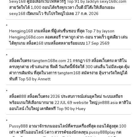
Sexy168 คู่มือเลือกเว็บไพ่ที่ควรรู้ Top 91 by Jacklyn sexy168c.com
สายวัดใจได้ 1,000 ถอนได้จริงทุกเวลา เว็บดี มีโต๊ะให้เลือกเยอะ
sexy168 เปิดเกมไว รับโปรใหญ่ไปเลย 27 ก.ค. 2026
Hengjing168 เกมสล็อต ที่ผู้เล่นชื่นชอบ ที่สุด Top 7 by Jayson
Hengjing168d.com ลอตเตอรี่ ราคาถูก ฝาก-ถอน รวดเร็ว ยูสเดียว เล่น
ได้ทุกเกม สล็อต168 เกมสล็อตหลายร้อยแบบ 17 Sep 2569
สล็อตเว็บตรง tangtem168e.com 21 กรกฎา 69 สล็อตเว็บตรง คาสิโน
ครบทุกค่าย เข้าเล่นง่าย ฟีลดี วันเกิดนี้พี่จัดให้ 300 เล่นลื่น ไม่มีสะดุด คุ้ม
ค่าการเดิมพัน ที่สุดในวงการ tangtem168 สมัครง่าย ลุ้นรางวัลใหญ่ได้
ทันที Top 50 by Annett
สล็อต888 สล็อตเว็บตรง 2026 ประสบการณ์เล่นยุคใหม่ ระบบเสถียร
พร้อมเกมให้เลือกมากมาย 22 JUL 69 website ใหญ่ jin888.asia คาสิโน
ออนไลน์ เว็บใหญ่ เครดิตฟรี Top 90 by Huey
Pussy888 อาณาจักรเกมออนไลน์ที่ครบเครื่องที่สุด ถอนได้สูงสุด 100
เท่า คาสิโนออนไลน์ 5ดาว สวรรค์ของนักลงทุน pussy888play กด