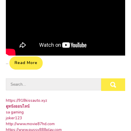
Read More
…
https://918kissauto.xyz
ดูหนังออนไลน์
sa gaming
joker123
http://www.movie87hd.com
https://www.pussy888play.com