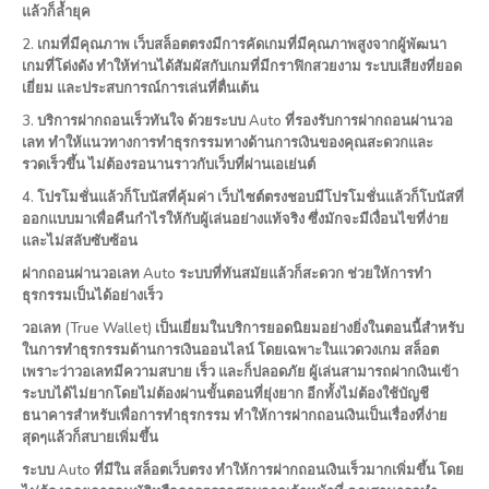
แล้วก็ล้ำยุค
2. เกมที่มีคุณภาพ เว็บสล็อตตรงมีการคัดเกมที่มีคุณภาพสูงจากผู้พัฒนา
เกมที่โด่งดัง ทำให้ท่านได้สัมผัสกับเกมที่มีกราฟิกสวยงาม ระบบเสียงที่ยอด
เยี่ยม และประสบการณ์การเล่นที่ตื่นเต้น
3. บริการฝากถอนเร็วทันใจ ด้วยระบบ Auto ที่รองรับการฝากถอนผ่านวอ
เลท ทำให้แนวทางการทำธุรกรรมทางด้านการเงินของคุณสะดวกและ
รวดเร็วขึ้น ไม่ต้องรอนานราวกับเว็บที่ผ่านเอเย่นต์
4. โปรโมชั่นแล้วก็โบนัสที่คุ้มค่า เว็บไซต์ตรงชอบมีโปรโมชั่นแล้วก็โบนัสที่
ออกแบบมาเพื่อคืนกำไรให้กับผู้เล่นอย่างแท้จริง ซึ่งมักจะมีเงื่อนไขที่ง่าย
และไม่สลับซับซ้อน
ฝากถอนผ่านวอเลท Auto ระบบที่ทันสมัยแล้วก็สะดวก ช่วยให้การทำ
ธุรกรรมเป็นได้อย่างเร็ว
วอเลท (True Wallet) เป็นเยี่ยมในบริการยอดนิยมอย่างยิ่งในตอนนี้สำหรับ
ในการทำธุรกรรมด้านการเงินออนไลน์ โดยเฉพาะในแวดวงเกม สล็อต
เพราะว่าวอเลทมีความสบาย เร็ว และก็ปลอดภัย ผู้เล่นสามารถฝากเงินเข้า
ระบบได้ไม่ยากโดยไม่ต้องผ่านขั้นตอนที่ยุ่งยาก อีกทั้งไม่ต้องใช้บัญชี
ธนาคารสำหรับเพื่อการทำธุรกรรม ทำให้การฝากถอนเงินเป็นเรื่องที่ง่าย
สุดๆแล้วก็สบายเพิ่มขึ้น
ระบบ Auto ที่มีใน สล็อตเว็บตรง ทำให้การฝากถอนเงินเร็วมากเพิ่มขึ้น โดย