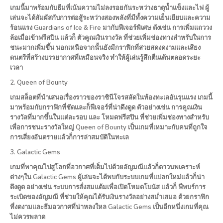
เกมนี้มาพร้อมกับธีมที่เน้นความไม่ลงรอยกันระหว่างธาตุน้ำแข็งและไฟ ผู้
เล่นจะได้สัมผัสกับการต่อสู้ระหว่างสองพลังที่มีทั้งความเย็นเยียบและความ
ร้อนแรง Guardians of Ice & Fire มากับฟีเจอร์พิเศษ ดังเช่น การเพิ่มแถววง
ล้อเมื่อเข้าฟรีสปิน แล้วก็ ตัวคูณเงินรางวัล ที่ช่วยเพิ่มช่องทางสำหรับในการ
ชนะมากเพิ่มขึ้น นอกเหนือจากนั้นยังมีกราฟิกที่สวยสดงดงามและเสียง
ดนตรีที่สร้างบรรยากาศที่เหมือนจริง ทำให้ผู้เล่นรู้สึกตื่นเต้นตลอดระยะ
เวลา
2. Queen of Bounty
เกมสล็อตที่นำเสนอเรื่องราวของราชินีโจรสลัดในท้องทะเลอันรุนแรง เกมนี้
มาพร้อมกับกราฟิกที่ชัดและก็ฟีเจอร์ที่น่าดึงดูด ตัวอย่างเช่น การคูณเงิน
รางวัลที่มากขึ้นในแต่ละรอบ และ โหมดฟรีสปิน ที่ช่วยเพิ่มช่องทางสำหรับ
เพื่อการชนะรางวัลใหญ่ Queen of Bounty เป็นเกมที่เหมาะกับคนที่ถูกใจ
การเสี่ยงอันตรายแล้วก็การล่าสมบัติในทะเล
3. Galactic Gems
เกมที่พาคุณไปสู่โลกที่อวกาศที่เต็มไปด้วยอัญมณีแล้วก็ดาวนพเคราะห์
ต่างๆใน Galactic Gems ผู้เล่นจะได้พบกับระบบเกมที่แปลกใหม่แล้วก็น่า
ดึงดูด อย่างเช่น ระบบการสั่งสมแต้มเพื่อเปิดโหมดโบนัส แล้วก็ ฟีพบร์การ
ระเบิดของอัญมณี ที่ช่วยให้คุณได้รับเงินรางวัลอย่างสม่ำเสมอ ด้วยกราฟิก
ที่งดงามและธีมอวกาศที่น่าหลงใหล Galactic Gems เป็นอีกหนึ่งเกมที่คุณ
ไม่ควรพลาด