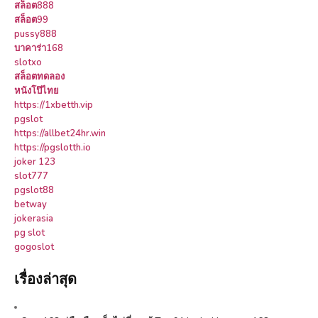
สล็อต888
สล็อต99
pussy888
บาคาร่า168
slotxo
สล็อตทดลอง
หนังโป๊ไทย
https://1xbetth.vip
pgslot
https://allbet24hr.win
https://pgslotth.io
joker 123
slot777
pgslot88
betway
jokerasia
pg slot
gogoslot
เรื่องล่าสุด