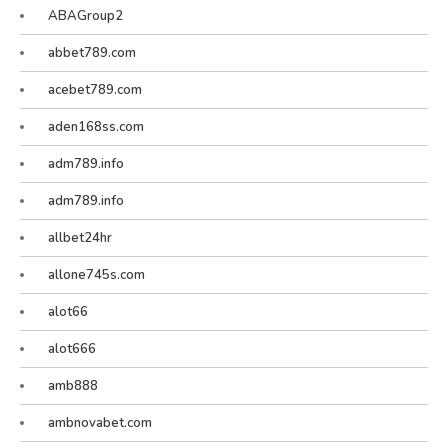
ABAGroup2
abbet789.com
acebet789.com
aden168ss.com
adm789.info
adm789.info
allbet24hr
allone745s.com
alot66
alot666
amb888
ambnovabet.com