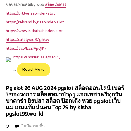
ขอขอบพระคุณby web
สล็อตเว็บตรง
https://bit.ly/risabinder-slot
https://rebrand.ly/risabinder-slot
https://wow.in.th/risabinder-slot
https://cutt.ly/eeS7g5kw
https://t.co/E3ZIVpQIK7
https://shorturl.asia/8TgvQ
Read More
…
Pg slot 26 AUG 2024 pgslot สล็อตออนไลน์ เบอร์
1 ของวงการ สล็อตหมาป่าpg แจกเพชรฟรีทุกวัน
บาคาร่า ยิงปลา สล็อต ป๊อกเด้ง หวย pg slot เว็บ
แม่ เกมแท้แน่นอน Top 79 by Kisha
pgslot99.world
ไม่มีความเห็น