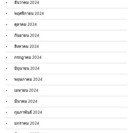
ธันวาคม 2024
พฤศจิกายน 2024
ตุลาคม 2024
กันยายน 2024
สิงหาคม 2024
กรกฎาคม 2024
มิถุนายน 2024
พฤษภาคม 2024
เมษายน 2024
มีนาคม 2024
กุมภาพันธ์ 2024
มกราคม 2024