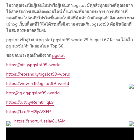
ไม่ว่าคุณจะเป็นผู้เล่นใหม่หรือผู้เล่นเก่า pgslot มีทุกสิ่งทุกอย่างที่คุณอยาก
ได้สำหรับการเล่นสล็อตออนไลน์ ตั้งแต่เกมที่นานาประการ การบริการที่
ยอดเยี่ยม ไปจนถึงโปรโมชั่นและโบนัสที่คุ้มค่า ถ้าเกิดคุณกำลังมองหา ทาง
เข้าpg เว็บสล็อตที่ไว้ใจได้รวมทั้งมีความครบครัน pgslot99 คือตัวเลือกที่
ไม่สมควรพลาดครับผม!
pgslot เข้าสู่ระบบ pg slot pgslot99.world 29 August 67 Kisha โอนไว
pg slotไม่จำกัดยอดโอน Top 56
ขอขอบพระคุณอ้างอิงจาก
pgslot
https://bit.ly/pgslot99-world
https://rebrand.ly/pgslot99-world
https://wow.in.th/pgslot99-world
http://gg.gg/pgslot99-world
https://cutt.ly/Rem0HqLS
https://t.co/PH2IjvVXFP
https://shorturl.asia/8UfAM