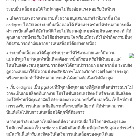
Lucky Panda:
pgslot
เกมแพนด้าสุดสวยพร้อมค่า RTP 95%
ระบบปั่น สล็อต ออโต้ ใหม่ล่าสุด ไม่ต้องอ่อนแรง คอยรับเงินฟินๆ
• เพื่อความสะดวกสบายรวมทั้งความสนุกสนานร่าเริงที่มากขึ้น เว็บ
ordigros ได้อัปเดตระบบปั่นสล็อตออโต้ ที่สามารถช่วยให้ท่านสามารถตั้ง
ค่าการปั่นสล็อตได้อัตโนมัติ โดยไม่ต้องกดปุ่มหมุนด้วยตัวเองทุกหน ทำให้
คุณสามารถนั่งรอรับเงินได้อย่างสบายใจ หรือแม้กระทั่งไปทำกิจกรรมอื่นๆ
ก็ยังสามารถทำเงินจากการเล่นสล็อตได้อย่างต่อเนื่อง
• ระบบปั่นสล็อตออโต้นี้ถูกปรับปรุงมาให้ใช้งานง่ายและก็มีความ
แม่นยำสูง ไม่ว่าคุณจำเป็นที่จะต้องการปั่นกี่รอบ หรือใช้เงินเยอะแค่
ไหนในแต่ละรอบ คุณสามารถตั้งค่าได้ตามปรารถนา นอกจากนั้น ระบบยัง
ถูกวางแบบมาให้มีความมีประสิทธิภาพ ไม่ต้องวิตกกังวลเรื่องการกระตุก
หรือระบบล่ม ทำให้ท่านสามารถเล่นได้อย่างต่อเนื่องไม่มีสะดุด
• เว็บ ordigros เป็น pgslot ที่มีทุกๆสิ่งทุกๆอย่างที่ผู้เล่นสล็อตปรารถนา ไม่
ว่าจะเป็นเกมสล็อตที่แตกง่าย โปรโมชั่นแจกเครดิตฟรี หรือระบบปั่นสล็อต
ออโต้ที่ช่วยให้คุณทำเงินได้ง่ายและสะดวกมากยิ่งขึ้น นอกนั้น เว็บไซต์ยังมี
การรองรับการเล่นผ่านมือถือรวมทั้งระบบที่เสถียร ทำให้ท่านสามารถ
บันเทิงใจไปกับการเล่นสล็อตได้ทุกที่ที่ต้องการ
หากคุณกำลังมองหาเว็บสล็อตที่มีความน่านับถือ ได้โอกาสชนะสูง และ
ไม่มีการล็อคผล เว็บ ordigros คือตัวเลือกที่เยี่ยมที่สุดสำหรับคุณ อย่ารอช้า
สมัครวันนี้แล้วรับเครดิตฟรีเพื่อเริ่มการเล่นสล็อตของคุณได้เลย!