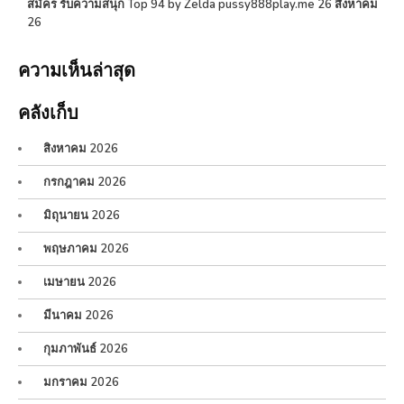
สมัคร รับความสนุก Top 94 by Zelda pussy888play.me 26 สิงหาคม
26
ความเห็นล่าสุด
คลังเก็บ
สิงหาคม 2026
กรกฎาคม 2026
มิถุนายน 2026
พฤษภาคม 2026
เมษายน 2026
มีนาคม 2026
กุมภาพันธ์ 2026
มกราคม 2026