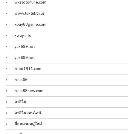
wkslotonline.com
www.tuktukth.us
xpay88game.com
xway.info
yak699.net
yak699.net
zeed1911.com
zeus66
zeus88new.com
คาสิโน
คาสิโนออนไลน์
ชื่อหมวดหมู่ใหม่