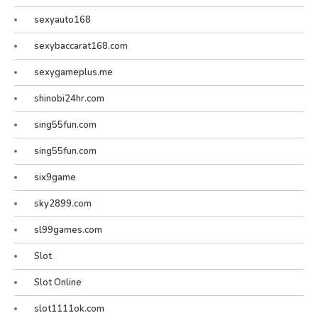
sexyauto168
sexybaccarat168.com
sexygameplus.me
shinobi24hr.com
sing55fun.com
sing55fun.com
six9game
sky2899.com
sl99games.com
Slot
Slot Online
slot1111ok.com