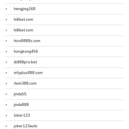
hengjing168
hi6bet.com
hi6bet.com
hiso8888s.com
hongkong456
ib888pro.bet
infyplus888.com
item388.com
jinda55
jinda888
Joker123
joker123auto