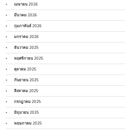
เมษายน 2026
มีนาคม 2026
กุมภาพันธ์ 2026
มกราคม 2026
ธันวาคม 2025
พฤศจิกายน 2025
ตุลาคม 2025
กันยายน 2025
สิงหาคม 2025
กรกฎาคม 2025
มิถุนายน 2025
พฤษภาคม 2025