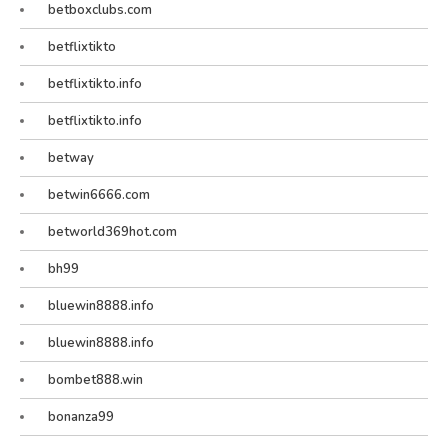
betboxclubs.com
betflixtikto
betflixtikto.info
betflixtikto.info
betway
betwin6666.com
betworld369hot.com
bh99
bluewin8888.info
bluewin8888.info
bombet888.win
bonanza99