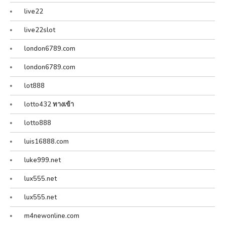
live22
live22slot
london6789.com
london6789.com
lot888
lotto432 ทางเข้า
lotto888
luis16888.com
luke999.net
lux555.net
lux555.net
m4newonline.com