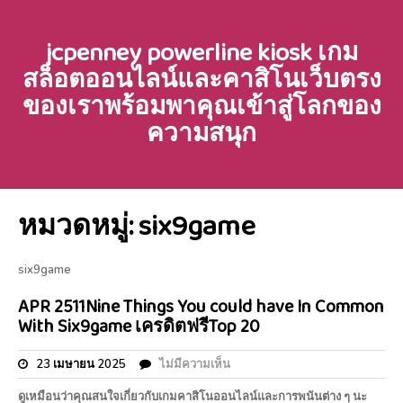
Skip
to
jcpenney powerline kiosk เกม
content
สล็อตออนไลน์และคาสิโนเว็บตรง
ของเราพร้อมพาคุณเข้าสู่โลกของ
ความสนุก
หมวดหมู่:
six9game
six9game
APR 2511Nine Things You could have In Common
With Six9game เครดิตฟรีTop 20
23 เมษายน 2025
ไม่มีความเห็น
ดูเหมือนว่าคุณสนใจเกี่ยวกับเกมคาสิโนออนไลน์และการพนันต่าง ๆ นะ