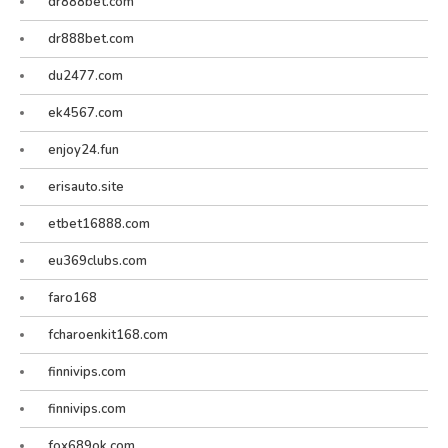
dr888bet.com
dr888bet.com
du2477.com
ek4567.com
enjoy24.fun
erisauto.site
etbet16888.com
eu369clubs.com
faro168
fcharoenkit168.com
finnivips.com
finnivips.com
fox689ok.com