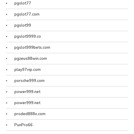
pgslot77
pgslot77.com
pgslot99
pgslot9999.co
pgslot999bets.com
pgzeus88win.com
play97vip.com
porsche999.com
power999.net
power999.net
proded888x.com
PunPro66