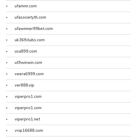
ufamnn.com
ufasocietyth.com
ufawinner99bet.com
uk369clubs.com
usa899.com
ut9winwin.com
veera6999.com
ver888.vip
viperpro1.com
viperpro1.com
viperpro1.net
vvip16688.com