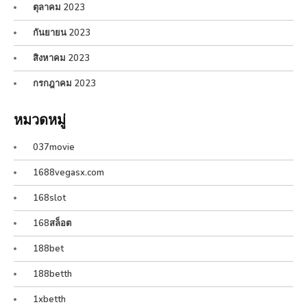
ตุลาคม 2023
กันยายน 2023
สิงหาคม 2023
กรกฎาคม 2023
หมวดหมู่
037movie
1688vegasx.com
168slot
168สล็อต
188bet
188betth
1xbetth