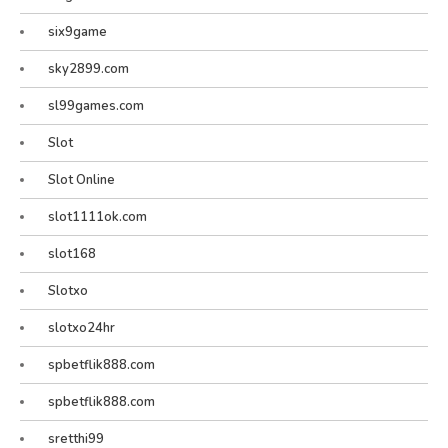
six9game
sky2899.com
sl99games.com
Slot
Slot Online
slot1111ok.com
slot168
Slotxo
slotxo24hr
spbetflik888.com
spbetflik888.com
sretthi99