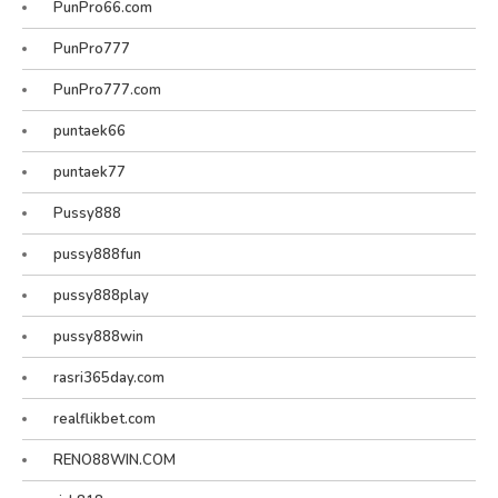
PunPro66.com
PunPro777
PunPro777.com
puntaek66
puntaek77
Pussy888
pussy888fun
pussy888play
pussy888win
rasri365day.com
realflikbet.com
RENO88WIN.COM