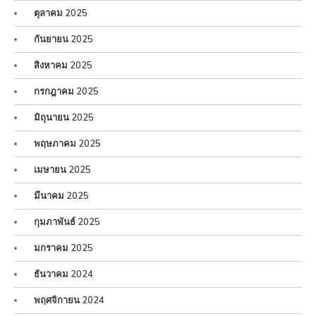
ตุลาคม 2025
กันยายน 2025
สิงหาคม 2025
กรกฎาคม 2025
มิถุนายน 2025
พฤษภาคม 2025
เมษายน 2025
มีนาคม 2025
กุมภาพันธ์ 2025
มกราคม 2025
ธันวาคม 2024
พฤศจิกายน 2024