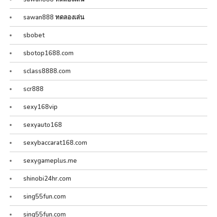
sawan888 ทดลองเล่น
sbobet
sbotop1688.com
sclass8888.com
scr888
sexy168vip
sexyauto168
sexybaccarat168.com
sexygameplus.me
shinobi24hr.com
sing55fun.com
sing55fun.com