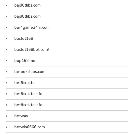
baj88thbz.com
baj88thbz.com
bar4game24hr.com
baslot168
baslot168bet.com/
bbp168.me
betboxclubs.com
betflixtikto
betflixtikto.info
betflixtikto.info
betway
betwin6666.com