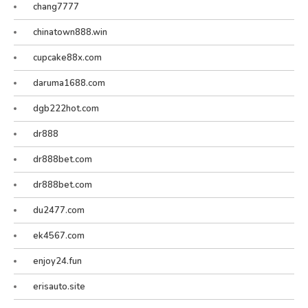
chang7777
chinatown888.win
cupcake88x.com
daruma1688.com
dgb222hot.com
dr888
dr888bet.com
dr888bet.com
du2477.com
ek4567.com
enjoy24.fun
erisauto.site