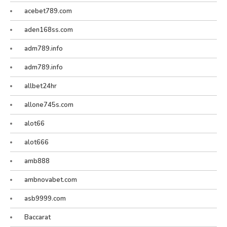
acebet789.com
aden168ss.com
adm789.info
adm789.info
allbet24hr
allone745s.com
alot66
alot666
amb888
ambnovabet.com
asb9999.com
Baccarat