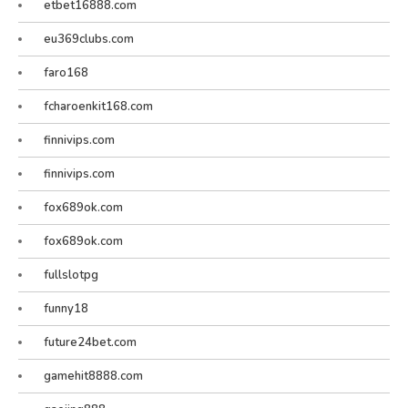
etbet16888.com
eu369clubs.com
faro168
fcharoenkit168.com
finnivips.com
finnivips.com
fox689ok.com
fox689ok.com
fullslotpg
funny18
future24bet.com
gamehit8888.com