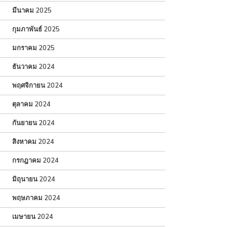
มีนาคม 2025
กุมภาพันธ์ 2025
มกราคม 2025
ธันวาคม 2024
พฤศจิกายน 2024
ตุลาคม 2024
กันยายน 2024
สิงหาคม 2024
กรกฎาคม 2024
มิถุนายน 2024
พฤษภาคม 2024
เมษายน 2024