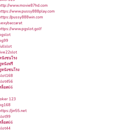
http://www.movie87hd.com
https://www.pussy888play.com
https://pussy888win.com
sexybaccarat
https://www.pgslot.golf
pgslot
pg99
fullslot
live22slot
หนังชนโรง
ดูหนังฟรี
ดูหนังชนโรง
slot168
slot456
สล็อต66
joker 123
pg168
https://jin55.net
slot99
สล็อต66
slot44