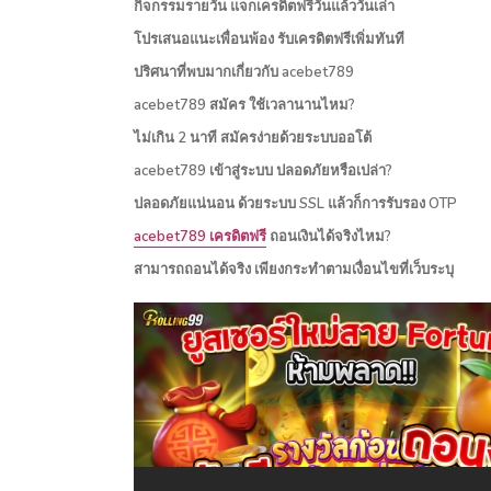
กิจกรรมรายวัน แจกเครดิตฟรีวันแล้ววันเล่า
โปรเสนอแนะเพื่อนพ้อง รับเครดิตฟรีเพิ่มทันที
ปริศนาที่พบมากเกี่ยวกับ acebet789
acebet789 สมัคร ใช้เวลานานไหม?
ไม่เกิน 2 นาที สมัครง่ายด้วยระบบออโต้
acebet789 เข้าสู่ระบบ ปลอดภัยหรือเปล่า?
ปลอดภัยแน่นอน ด้วยระบบ SSL แล้วก็การรับรอง OTP
acebet789 เครดิตฟรี
ถอนเงินได้จริงไหม?
สามารถถอนได้จริง เพียงกระทำตามเงื่อนไขที่เว็บระบุ