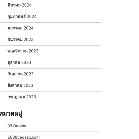
มีนาคม 2024
กุมภาพันธ์ 2024
มกราคม 2024
ธันวาคม 2023
พฤศจิกายน 2023
ตุลาคม 2023
กันยายน 2023
สิงหาคม 2023
กรกฎาคม 2023
หมวดหมู่
037movie
1688vegasx.com