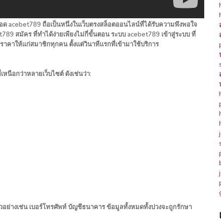
ลอด acebet789 ถือเป็นหนึ่งในเว็บตรงสล็อตออนไลน์ที่ได้รับความพึงพอใจ
789 สมัคร ที่ทำได้ง่ายเพียงไม่กี่ขั้นตอน ระบบ acebet789 เข้าสู่ระบบ ที่
ราคาให้แก่สมาชิกทุกคน ตั้งแต่วินาทีแรกที่เข้ามาใช้บริการ
เหนือกว่าหลายเว็บไซต์ ดังเช่นว่า:
อย่างเช่น เบอร์โทรศัพท์ บัญชีธนาคาร ข้อมูลทั้งหมดทั้งปวงจะถูกรักษา