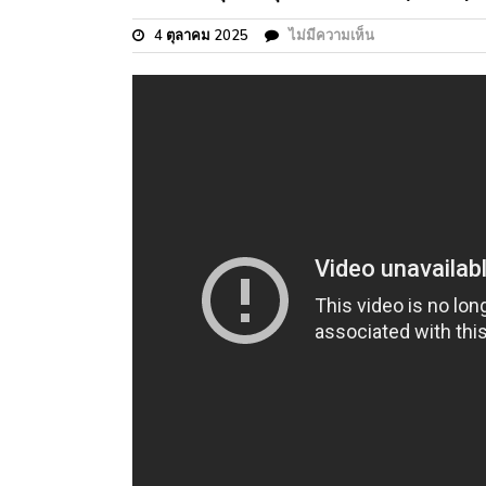
4 ตุลาคม 2025
ไม่มีความเห็น