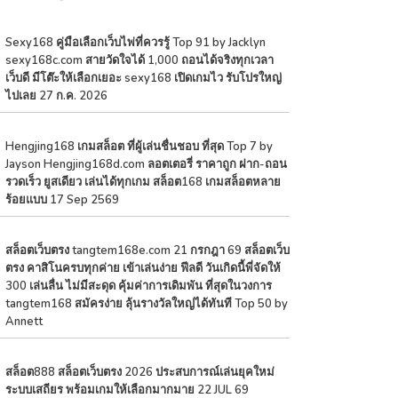
Sexy168 คู่มือเลือกเว็บไพ่ที่ควรรู้ Top 91 by Jacklyn
sexy168c.com สายวัดใจได้ 1,000 ถอนได้จริงทุกเวลา
เว็บดี มีโต๊ะให้เลือกเยอะ sexy168 เปิดเกมไว รับโปรใหญ่
ไปเลย 27 ก.ค. 2026
Hengjing168 เกมสล็อต ที่ผู้เล่นชื่นชอบ ที่สุด Top 7 by
Jayson Hengjing168d.com ลอตเตอรี่ ราคาถูก ฝาก-ถอน
รวดเร็ว ยูสเดียว เล่นได้ทุกเกม สล็อต168 เกมสล็อตหลาย
ร้อยแบบ 17 Sep 2569
สล็อตเว็บตรง tangtem168e.com 21 กรกฎา 69 สล็อตเว็บ
ตรง คาสิโนครบทุกค่าย เข้าเล่นง่าย ฟีลดี วันเกิดนี้พี่จัดให้
300 เล่นลื่น ไม่มีสะดุด คุ้มค่าการเดิมพัน ที่สุดในวงการ
tangtem168 สมัครง่าย ลุ้นรางวัลใหญ่ได้ทันที Top 50 by
Annett
สล็อต888 สล็อตเว็บตรง 2026 ประสบการณ์เล่นยุคใหม่
ระบบเสถียร พร้อมเกมให้เลือกมากมาย 22 JUL 69