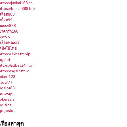
https://judhai168.co
https://bonus888.life
สล็อต888
สล็อต99
pussy888
บาคาร่า168
slotxo
สล็อตทดลอง
หนังโป๊ไทย
https://1xbetth.vip
pgslot
https://allbet24hr.win
https://pgslotth.io
joker 123
slot777
pgslot88
betway
jokerasia
pg slot
gogoslot
เรื่องล่าสุด