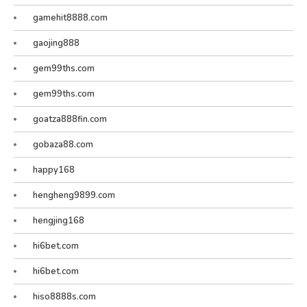
gamehit8888.com
gaojing888
gem99ths.com
gem99ths.com
goatza888fin.com
gobaza88.com
happy168
hengheng9899.com
hengjing168
hi6bet.com
hi6bet.com
hiso8888s.com