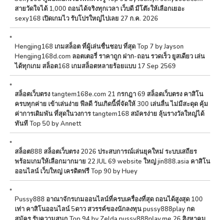
สายวัดใจได้ 1,000 ถอนได้จริงทุกเวลา เว็บดี มีโต๊ะให้เลือกเยอะ
sexy168 เปิดเกมไว รับโปรใหญ่ไปเลย 27 ก.ค. 2026
Hengjing168 เกมสล็อต ที่ผู้เล่นชื่นชอบ ที่สุด Top 7 by Jayson
Hengjing168d.com ลอตเตอรี่ ราคาถูก ฝาก-ถอน รวดเร็ว ยูสเดียว เล่น
ได้ทุกเกม สล็อต168 เกมสล็อตหลายร้อยแบบ 17 Sep 2569
สล็อตเว็บตรง tangtem168e.com 21 กรกฎา 69 สล็อตเว็บตรง คาสิโน
ครบทุกค่าย เข้าเล่นง่าย ฟีลดี วันเกิดนี้พี่จัดให้ 300 เล่นลื่น ไม่มีสะดุด คุ้ม
ค่าการเดิมพัน ที่สุดในวงการ tangtem168 สมัครง่าย ลุ้นรางวัลใหญ่ได้
ทันที Top 50 by Annett
สล็อต888 สล็อตเว็บตรง 2026 ประสบการณ์เล่นยุคใหม่ ระบบเสถียร
พร้อมเกมให้เลือกมากมาย 22 JUL 69 website ใหญ่ jin888.asia คาสิโน
ออนไลน์ เว็บใหญ่ เครดิตฟรี Top 90 by Huey
Pussy888 อาณาจักรเกมออนไลน์ที่ครบเครื่องที่สุด ถอนได้สูงสุด 100
เท่า คาสิโนออนไลน์ 5ดาว สวรรค์ของนักลงทุน pussy888play กด
สมัคร รับความสนุก Top 94 by Zelda pussy888play.me 26 สิงหาคม