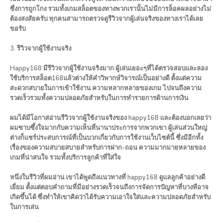
ซึ่งการถูกโกง รวมทั้งเกมสล็อตของทางพวกเรานั้นไม่มีการล็อคผลอย่างไม่
ต้องสงสัยครับ ทุกคนสามารถตรวจดูรีวิวจากผู้เล่นจริงของทางเราได้เลย
ขอรับ
3. รีวิวจากผู้ใช้งานจริง
Happy168 มีรีวิวจากผู้ใช้งานจริงมาก ผู้เล่นเยอะๆที่ได้ตรวจสอบและลอง
ใช้บริการสล็อต168แล้วต่างให้คำวิพากษ์วิจารณ์เป็นอย่างดี ตั้งแต่ความ
สะดวกสบายในการเข้าใช้งาน ความหลากหลายของเกม ไปจนถึงความ
รวดเร็วรวมทั้งความปลอดภัยสำหรับในการทำรายการด้านการเงิน
ผมได้มีโอกาสอ่านรีวิวจากผู้ใช้งานจริงของ happy168 และต้องบอกเลยว่า
ผมซาบซึ้งใจมากกับความเห็นที่นานาประการจากพวกเขา ผู้เล่นส่วนใหญ่
ต่างก็แชร์ประสบการณ์ที่เป็นบวกเกี่ยวกับการใช้งานเว็บไซต์นี้ ซึ่งมีอีกทั้ง
เรื่องของความสบายสบายสำหรับการฝาก-ถอน ความมากมายหลายของ
เกมที่น่าสนใจ รวมทั้งบริการลูกค้าที่ใส่ใจ
หนึ่งในรีวิวที่ผมอ่าน เขาได้พูดถึงแนวทางที่ happy168 ดูแลลูกค้าอย่างดี
เยี่ยม ตั้งแต่ตอบคำถามที่มีอย่างรวดเร็วจนถึงการจัดการปัญหาที่บางทีอาจ
เกิดขึ้นได้ ซึ่งทำให้เขาคิดว่าได้รับความเอาใจใส่และความปลอดภัยสำหรับ
ในการเล่น