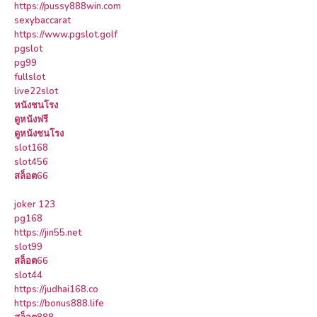
https://pussy888win.com
sexybaccarat
https://www.pgslot.golf
pgslot
pg99
fullslot
live22slot
หนังชนโรง
ดูหนังฟรี
ดูหนังชนโรง
slot168
slot456
สล็อต66
joker 123
pg168
https://jin55.net
slot99
สล็อต66
slot44
https://judhai168.co
https://bonus888.life