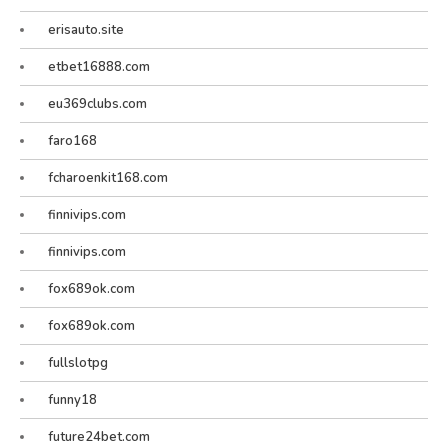
erisauto.site
etbet16888.com
eu369clubs.com
faro168
fcharoenkit168.com
finnivips.com
finnivips.com
fox689ok.com
fox689ok.com
fullslotpg
funny18
future24bet.com