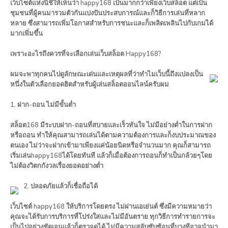
เว็บไซต์แห่งนี้ชี้ให้เห็นว่า happy168 เป็นมากกว่าเพียงเว็บสล็อต แต่เป็น
ชุมชนที่ผู้คนมารวมตัวกันแบ่งปันประสบการณ์และก็วิธีการเล่นที่หลาก
หลาย ซึ่งสามารถเพิ่มโอกาสสำหรับการชนะและก็เพลิดเพลินไปกับเกมได้
มากเพิ่มขึ้น
เพราะอะไรถึงควรที่จะเลือกเล่นเว็บสล็อต Happy168?
ผมจะพาทุกคนไปดูลักษณะเด่นและเหตุผลที่ว่าทำไมเว็บนี้ถึงแปลงเป็น
หนึ่งในตัวเลือกยอดฮิตสำหรับผู้เล่นสล็อตออนไลน์ครับผม
1. ฝาก-ถอน ไม่มีขั้นต่ำ
สล็อต168 มีระบบฝาก-ถอนที่สบายและเร็วทันใจ ไม่มีอย่างต่ำในการฝาก
หรือถอน ทำให้คุณสามารถเล่นได้ตามความต้องการและก็งบประมาณของ
ตนเอง ไม่ว่าจะฝากเข้ามาเพียงแค่น้อยนิดหรือจำนวนมาก คุณก็สามารถ
เริ่มเล่นhappy168ได้โดยทันที แล้วก็เมื่อต้องการถอนก็ทำเป็นกล้วยๆโดย
ไม่ต้องวิตกกังวลเรื่องยอดอย่างต่ำ
2. ปลอดภัยแล้วก็เชื่อถือได้
เว็บไซต์ happy168 ให้บริการโดยตรง ไม่ผ่านเอเย่นต์ ซึ่งมีความหมายว่า
คุณจะได้รับการบริการที่โปร่งใสและไม่มีอันตราย ทุกวิธีการทำรายการจะ
เป็นไปอย่างชัดเจนแล้วก็ตรวจดูได้ ไม่มีความสลับซับซ้อนที่บางทีอาจนำมา