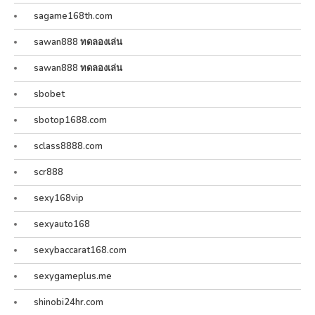
sagame168th.com
sawan888 ทดลองเล่น
sawan888 ทดลองเล่น
sbobet
sbotop1688.com
sclass8888.com
scr888
sexy168vip
sexyauto168
sexybaccarat168.com
sexygameplus.me
shinobi24hr.com