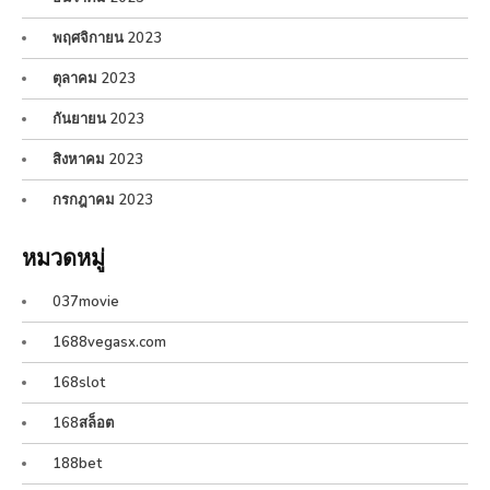
พฤศจิกายน 2023
ตุลาคม 2023
กันยายน 2023
สิงหาคม 2023
กรกฎาคม 2023
หมวดหมู่
037movie
1688vegasx.com
168slot
168สล็อต
188bet