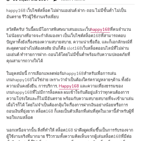
happy168 เว็บไซต์สล็อต ไม่ผ่านเอเย่นต์ ฝาก-ถอน ไม่มีขั้นต่ำ ไม่เป็น
อันตราย รีวิวผู้ใช้งานจริงเพียบ
สวัสดีครับ! วันนี้ผมมีโอกาสพิเศษมาเสนอแนะเว็บ
happy168
ที่คนจำนวน
ไม่น้อยบางทีอาจจะกำลังมองหา เป็นเว็บไซต์สล็อต168ที่สามารถตอบ
ปัญหาทั้งยังเรื่องของความสบายสบาย, ความน่าเชื่อถือ, และก็เอกลักษณ์ที่
สะดุดตาอย่างไม่ต้องสงสัย มันก็คือ slot168เว็บสล็อตออนไลน์ที่ไม่ผ่าน
เอเย่นต์ ทำรายการฝาก-ถอนได้โดยไม่มีขั้นต่ำพร้อมกับความปลอดภัยที่
คุณสามารถวางใจได้
ในยุคสมัยนี้ การเลือกแพลตฟอร์มhappy168สำหรับเพื่อการเล่น
เกมhappy168ไม่ใช่ง่าย เพราะว่าจำเป็นต้องใคร่ครวญหลายๆด้าน ทั้งยัง
ความมั่นคงยั่งยืน, การบริการ,
Happy168
และความเที่ยงธรรมของ
เกมhappy168ที่ไม่มีการล็อคผล ผมเข้าใจกันดีอยู่แล้วว่าทุกคนต้องการ
ความโปร่งใสและก็ไม่มีอันตราย พร้อมกับความสบายสบายที่จะเข้ามาเล่น
เมื่อไรก็ได้ โดยไม่จำเป็นต้องกลุ้มใจเรื่องการฝากเงินอย่างน้อยหรือการ
ถอนเงินที่ยุ่งยาก สล็อต168 ก็เลยเป็นตัวเลือกที่เด่นที่สุดในเวลานี้สำหรับผู้ที่
พอใจเกมสล็อต
นอกเหนือจากนั้น สิ่งที่ทำให้ สล็อต168 น่าดึงดูดเพิ่มขึ้นเป็นการรับรองจาก
ผู้ใช้งานจริงที่มากมาย รีวิวรวมทั้งความคิดเห็นจากผู้เล่นสล็อต168ที่มีต่อ