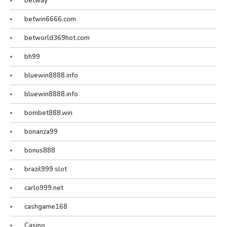
betway
betwin6666.com
betworld369hot.com
bh99
bluewin8888.info
bluewin8888.info
bombet888.win
bonanza99
bonus888
brazil999 slot
carlo999.net
cashgame168
Casino