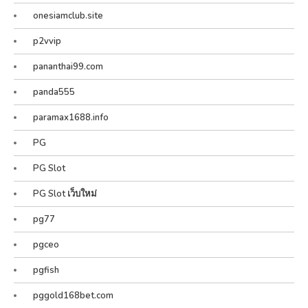
onesiamclub.site
p2vvip
pananthai99.com
panda555
paramax1688.info
PG
PG Slot
PG Slot เว็บใหม่
pg77
pgceo
pgfish
pggold168bet.com