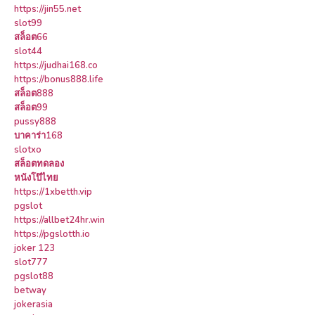
https://jin55.net
slot99
สล็อต66
slot44
https://judhai168.co
https://bonus888.life
สล็อต888
สล็อต99
pussy888
บาคาร่า168
slotxo
สล็อตทดลอง
หนังโป๊ไทย
https://1xbetth.vip
pgslot
https://allbet24hr.win
https://pgslotth.io
joker 123
slot777
pgslot88
betway
jokerasia