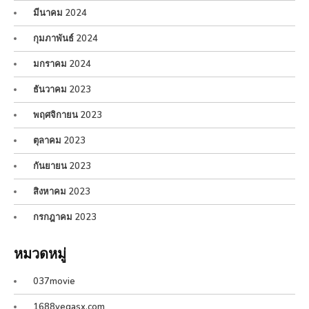
มีนาคม 2024
กุมภาพันธ์ 2024
มกราคม 2024
ธันวาคม 2023
พฤศจิกายน 2023
ตุลาคม 2023
กันยายน 2023
สิงหาคม 2023
กรกฎาคม 2023
หมวดหมู่
037movie
1688vegasx.com