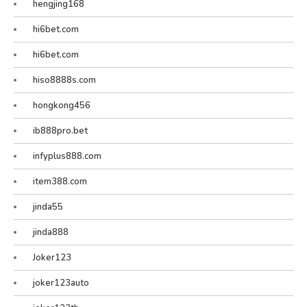
hengjing168
hi6bet.com
hi6bet.com
hiso8888s.com
hongkong456
ib888pro.bet
infyplus888.com
item388.com
jinda55
jinda888
Joker123
joker123auto