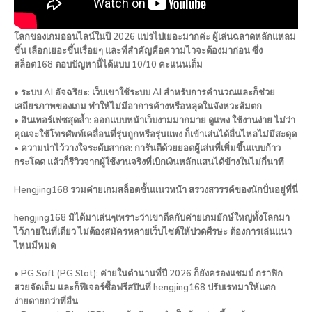
โลกของเกมออนไลน์ในปี 2026 แปรไปเยอะมากค่ะ ผู้เล่นฉลาดหลักแหลม
ขึ้น เลือกเยอะขึ้นเรื่อยๆ และที่สำคัญคือความไวจะต้องมาก่อน ซึ่ง
สล็อต168 ตอบปัญหานี้ได้แบบ 10/10 คะแนนเต็ม
• ระบบ AI อัจฉริยะ: เว็บเขาใช้ระบบ AI สำหรับการคำนวณและก็ช่วย
เสถียรภาพของเกม ทำให้ไม่มีอาการค้างหรือหลุดในจังหวะส้มตก
• อินเทอร์เฟซสุดล้ำ: ออกแบบหน้าเว็บงามมากมาย ดูแพง ใช้งานง่าย ไม่ว่า
คุณจะใช้โทรศัพท์เคลื่อนที่รุ่นถูกหรือรุ่นแพง ก็เข้าเล่นได้ลื่นไหลไม่มีสะดุด
• ความน่าไว้วางใจระดับสากล: การันตีด้วยยอดผู้เล่นที่เพิ่มขึ้นแบบก้าว
กระโดด แล้วก็รีวิวจากผู้ใช้งานจริงที่เบิกเงินหลักแสนได้ข้างในไม่กี่นาที
Hengjing168 รวมค่ายเกมสล็อตชั้นแนวหน้า สรวงสวรรค์ของนักปั่นอยู่ที่นี่
hengjing168 มิได้มาเล่นๆเพราะว่าเขาดีลกับค่ายเกมยักษ์ใหญ่ทั้งโลกมา
ไว้ภายในที่เดียว ไม่ต้องสมัครหลายเว็บไซต์ให้ปวดศีรษะ ต้องการเล่นแนว
ไหนมีหมด
• PG Soft (PG Slot): ค่ายในตำนานที่ปี 2026 ก็ยังครองแชมป์ กราฟิก
สวยจัดเต็ม และก็ฟีเจอร์ซื้อฟรีสปินที่ hengjing168 ปรับเรทมาให้แตก
ง่ายดายกว่าที่อื่น