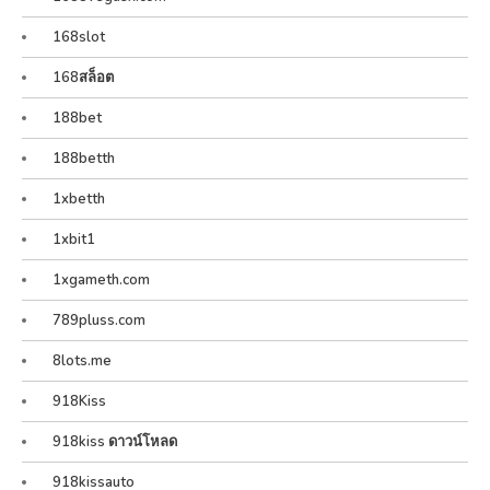
168slot
168สล็อต
188bet
188betth
1xbetth
1xbit1
1xgameth.com
789pluss.com
8lots.me
918Kiss
918kiss ดาวน์โหลด
918kissauto