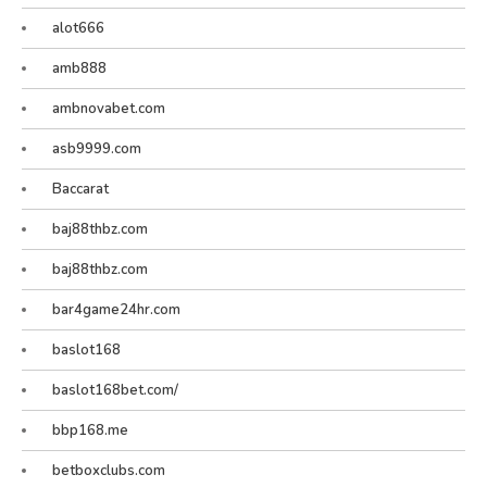
alot666
amb888
ambnovabet.com
asb9999.com
Baccarat
baj88thbz.com
baj88thbz.com
bar4game24hr.com
baslot168
baslot168bet.com/
bbp168.me
betboxclubs.com