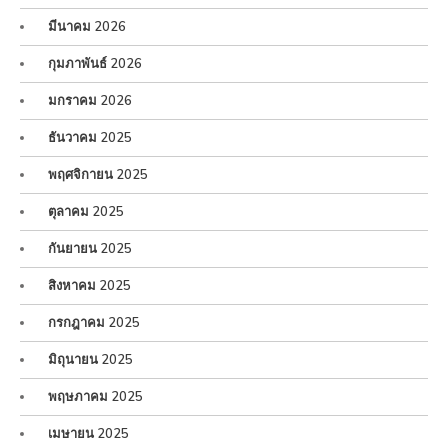
มีนาคม 2026
กุมภาพันธ์ 2026
มกราคม 2026
ธันวาคม 2025
พฤศจิกายน 2025
ตุลาคม 2025
กันยายน 2025
สิงหาคม 2025
กรกฎาคม 2025
มิถุนายน 2025
พฤษภาคม 2025
เมษายน 2025