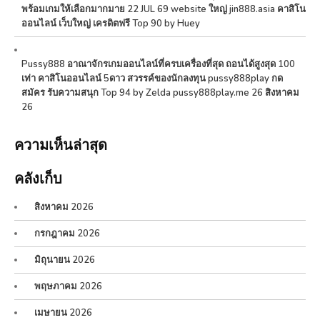
พร้อมเกมให้เลือกมากมาย 22 JUL 69 website ใหญ่ jin888.asia คาสิโน
ออนไลน์ เว็บใหญ่ เครดิตฟรี Top 90 by Huey
Pussy888 อาณาจักรเกมออนไลน์ที่ครบเครื่องที่สุด ถอนได้สูงสุด 100
เท่า คาสิโนออนไลน์ 5ดาว สวรรค์ของนักลงทุน pussy888play กด
สมัคร รับความสนุก Top 94 by Zelda pussy888play.me 26 สิงหาคม
26
ความเห็นล่าสุด
คลังเก็บ
สิงหาคม 2026
กรกฎาคม 2026
มิถุนายน 2026
พฤษภาคม 2026
เมษายน 2026