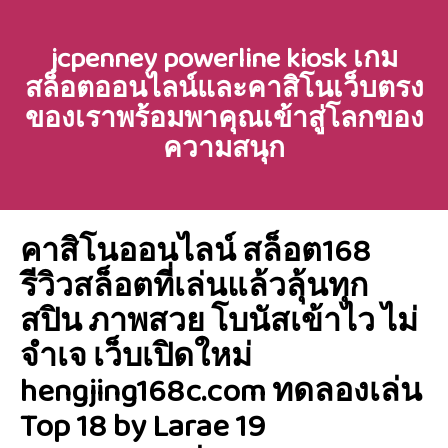
Skip
to
jcpenney powerline kiosk เกม
content
สล็อตออนไลน์และคาสิโนเว็บตรง
ของเราพร้อมพาคุณเข้าสู่โลกของ
ความสนุก
คาสิโนออนไลน์ สล็อต168
รีวิวสล็อตที่เล่นแล้วลุ้นทุก
สปิน ภาพสวย โบนัสเข้าไว ไม่
จำเจ เว็บเปิดใหม่
hengjing168c.com ทดลองเล่น
Top 18 by Larae 19