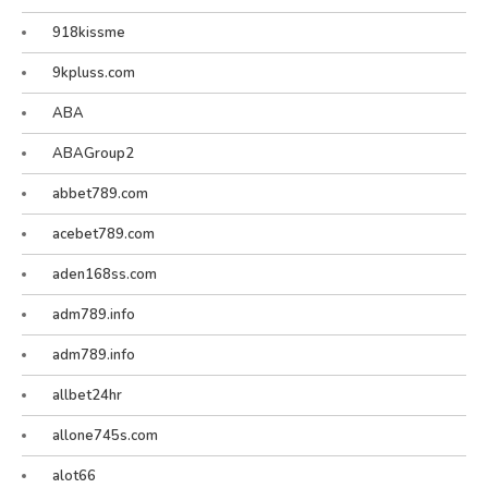
918kissme
9kpluss.com
ABA
ABAGroup2
abbet789.com
acebet789.com
aden168ss.com
adm789.info
adm789.info
allbet24hr
allone745s.com
alot66