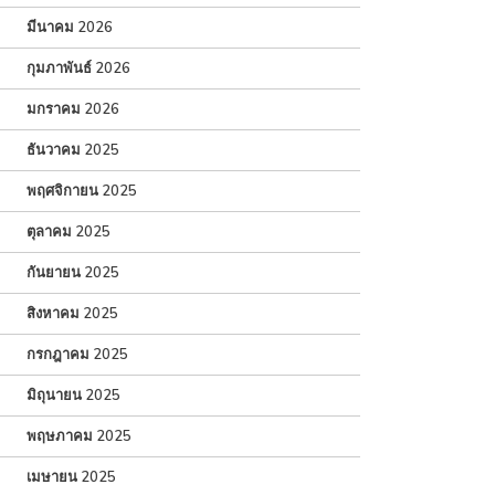
มีนาคม 2026
กุมภาพันธ์ 2026
มกราคม 2026
ธันวาคม 2025
พฤศจิกายน 2025
ตุลาคม 2025
กันยายน 2025
สิงหาคม 2025
กรกฎาคม 2025
มิถุนายน 2025
พฤษภาคม 2025
เมษายน 2025