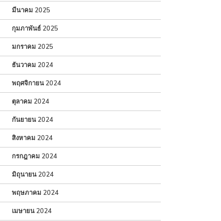
มีนาคม 2025
กุมภาพันธ์ 2025
มกราคม 2025
ธันวาคม 2024
พฤศจิกายน 2024
ตุลาคม 2024
กันยายน 2024
สิงหาคม 2024
กรกฎาคม 2024
มิถุนายน 2024
พฤษภาคม 2024
เมษายน 2024