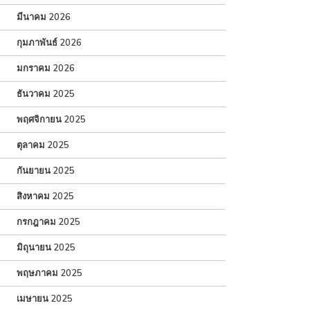
มีนาคม 2026
กุมภาพันธ์ 2026
มกราคม 2026
ธันวาคม 2025
พฤศจิกายน 2025
ตุลาคม 2025
กันยายน 2025
สิงหาคม 2025
กรกฎาคม 2025
มิถุนายน 2025
พฤษภาคม 2025
เมษายน 2025