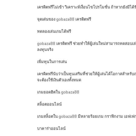
เครดิตฟรีไม่เข้า วิเคราะห์เงื่อนไขโปรโมชั่น ถ้าหากยังมิได้
จุดเด่นของ gobaza88 เครดิตฟรี
ทดลองเล่นเกมได้ฟรี
gobaza88 เครดิตฟรี ช่วยทำให้ผู้เล่นใหม่สามารถทดสอบเล่นเ
ลงทุนจริง
เพิ่มทุนในการเล่น
เครดิตฟรีนับว่าเป็นทุนเสริมที่ช่วยให้ผู้เล่นได้โอกาสสำหรั
จะต้องใช้เงินตัวเองทั้งหมด
เกมยอดฮิตใน gobaza88
สล็อตออนไลน์
เกมสล็อตใน gobaza88 มีหลายร้อยเกม กราฟิกงาม เอฟเฟกต
บาคาร่าออนไลน์