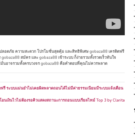
มปลอดภัย ความสะดวก โปรโมชั่นสุดคุ้ม และสิทธิพิเศษ gobaza88 เครดิตฟรี
ร gobaza88 สมัคร และ gobaza88 เข้าระบบ ก็ง่ายรวมทั้งรวดเร็วทันใจ
นที่มั่นอาจรวมทั้งครบวงจร gobaza88 คือคำตอบที่คุณไม่ควรพลาด
ฟรี ระบบแม่นยำไม่เคยผิดพลาดถอนได้ไม่มีค่าธรรมเนียมมีระบบแจ้งเตือน
ำโอนเงินไวไม่ต้องรอคิวแสดงสถานะการถอนแบบเรียลไทม์ Top 3 by Clarita