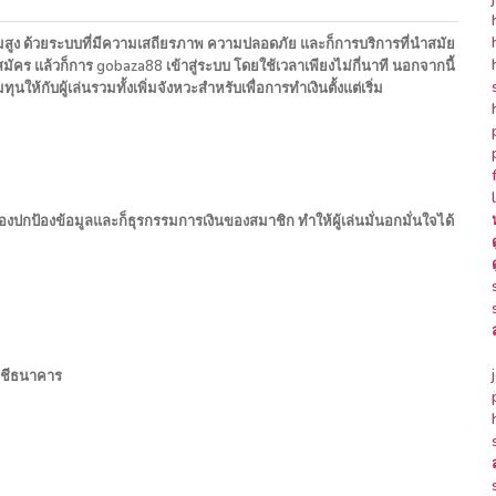
มสูง ด้วยระบบที่มีความเสถียรภาพ ความปลอดภัย และก็การบริการที่นำสมัย
สมัคร แล้วก็การ gobaza88 เข้าสู่ระบบ โดยใช้เวลาเพียงไม่กี่นาที นอกจากนี้
นให้กับผู้เล่นรวมทั้งเพิ่มจังหวะสำหรับเพื่อการทำเงินตั้งแต่เริ่ม
งปกป้องข้อมูลและก็ธุรกรรมการเงินของสมาชิก ทำให้ผู้เล่นมั่นอกมั่นใจได้
ัญชีธนาคาร