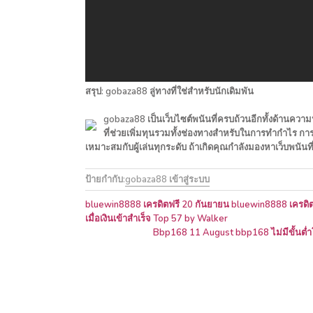
สรุป: gobaza88 ลู่ทางที่ใช่สำหรับนักเดิมพัน
gobaza88 เป็นเว็บไซต์พนันที่ครบถ้วนอีกทั้งด้านควา
ที่ช่วยเพิ่มทุนรวมทั้งช่องทางสำหรับในการทำกำไร กา
เหมาะสมกับผู้เล่นทุกระดับ ถ้าเกิดคุณกำลังมองหาเว็บพนั
ป้ายกำกับ:
gobaza88 เข้าสู่ระบบ
แนะแนว
bluewin8888 เครดิตฟรี 20 กันยายน bluewin8888 เครดิต
เมื่อเงินเข้าสำเร็จ Top 57 by Walker
เรื่อง
Bbp168 11 August bbp168 ไม่มีขั้นต่