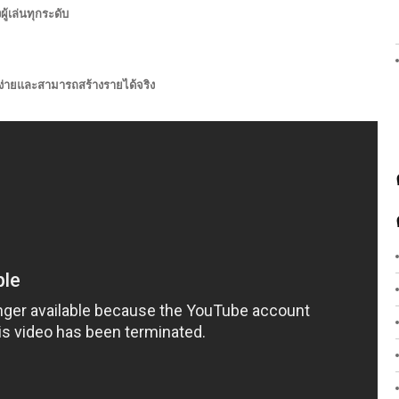
ผู้เล่นทุกระดับ
นง่ายและสามารถสร้างรายได้จริง