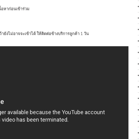
ื้อหาก่อนเข้าร่วม
ยังไม่อาจจะเข้าได้ ให้ติดต่อข้างบริการลูกค้า 1 วัน