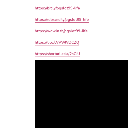
https://bit.ly/pgslot99-life
https://rebrand.ly/pgslot99-life
https://wow.in.th/pgslot99-life
https://t.co/cVVWJVDCZQ
https://shorturl.asia/2nCJU