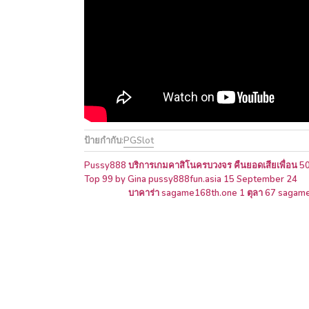
ป้ายกำกับ:
PGSlot
แนะแนว
Pussy888 บริการเกมคาสิโนครบวงจร คืนยอดเสียเพื่อน 50%
Top 99 by Gina pussy888fun.asia 15 September 24
เรื่อง
บาคาร่า sagame168th.one 1 ตุลา 67 sagame1