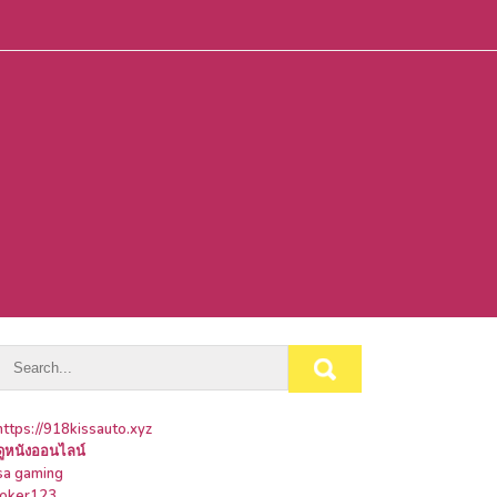
https://918kissauto.xyz
ดูหนังออนไลน์
sa gaming
joker123