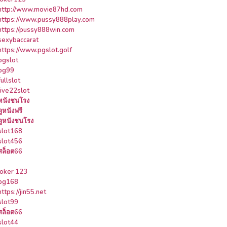
http://www.movie87hd.com
https://www.pussy888play.com
https://pussy888win.com
sexybaccarat
https://www.pgslot.golf
pgslot
pg99
fullslot
live22slot
หนังชนโรง
ดูหนังฟรี
ดูหนังชนโรง
slot168
slot456
สล็อต66
joker 123
pg168
https://jin55.net
slot99
สล็อต66
slot44