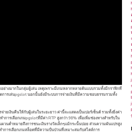
ย่างมากในกลุ่มผู้เล่น เหตุเพราะมีเกมหลากหลายต้นแบบรวมทั้งมีกราฟิกที่
ตลอดการเล่นpgslot นอกนั้นยังมีระบบการจ่ายเงินที่มีความชอบธรรมรวมทั้ง
ยเงินคืนให้กับผู้เล่นในระยะยาว ค่านี้จะแสดงเป็นเปอร์เซ็นต์ รวมทั้งยิ่งค่า
จะทำการเลือกเกมpgslotที่มีค่า RTP สูงกว่า 98% เพื่อเพิ่มช่องทางสำหรับใน
นผวนต่ำหมายถึงการชนะเงินรางวัลเล็กๆแม้กระนั้นบ่อย ส่วนความผันแปรสูง
จะทำการเลือกเกมสล็อตที่มีความปั่นป่วนที่เหมาะสมกับสไตล์การ