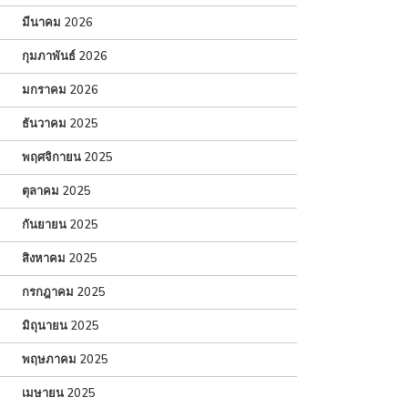
มีนาคม 2026
กุมภาพันธ์ 2026
มกราคม 2026
ธันวาคม 2025
พฤศจิกายน 2025
ตุลาคม 2025
กันยายน 2025
สิงหาคม 2025
กรกฎาคม 2025
มิถุนายน 2025
พฤษภาคม 2025
เมษายน 2025