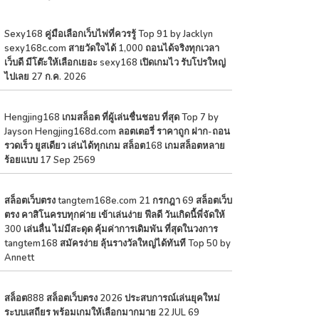
Sexy168 คู่มือเลือกเว็บไพ่ที่ควรรู้ Top 91 by Jacklyn
sexy168c.com สายวัดใจได้ 1,000 ถอนได้จริงทุกเวลา
เว็บดี มีโต๊ะให้เลือกเยอะ sexy168 เปิดเกมไว รับโปรใหญ่
ไปเลย 27 ก.ค. 2026
Hengjing168 เกมสล็อต ที่ผู้เล่นชื่นชอบ ที่สุด Top 7 by
Jayson Hengjing168d.com ลอตเตอรี่ ราคาถูก ฝาก-ถอน
รวดเร็ว ยูสเดียว เล่นได้ทุกเกม สล็อต168 เกมสล็อตหลาย
ร้อยแบบ 17 Sep 2569
สล็อตเว็บตรง tangtem168e.com 21 กรกฎา 69 สล็อตเว็บ
ตรง คาสิโนครบทุกค่าย เข้าเล่นง่าย ฟีลดี วันเกิดนี้พี่จัดให้
300 เล่นลื่น ไม่มีสะดุด คุ้มค่าการเดิมพัน ที่สุดในวงการ
tangtem168 สมัครง่าย ลุ้นรางวัลใหญ่ได้ทันที Top 50 by
Annett
สล็อต888 สล็อตเว็บตรง 2026 ประสบการณ์เล่นยุคใหม่
ระบบเสถียร พร้อมเกมให้เลือกมากมาย 22 JUL 69