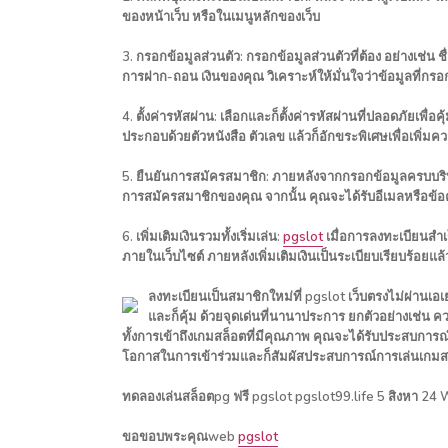
ของหน้าเว็บ หรือในเมนูหลักของเว็บ
3. กรอกข้อมูลส่วนตัว: กรอกข้อมูลส่วนตัวที่ต้อง อย่างเช่น 
การฝาก-ถอน เงินของคุณ วิเคราะห์ให้มั่นใจว่าข้อมูลที่กรอก
4. ตั้งค่ารหัสผ่าน: เลือกและก็ตั้งค่ารหัสผ่านที่ปลอดภัยเ
ประกอบด้วยตัวหนังสือ ตัวเลข แล้วก็อักขระพิเศษเพื่อเพิ่ม
5. ยืนยันการสมัครสมาชิก: ภายหลังจากกรอกข้อมูลครบบริบรูณ์
การสมัครสมาชิกของคุณ จากนั้น คุณจะได้รับอีเมลหรือข้
6. เพิ่มเติมเงินรวมทั้งเริ่มเล่น:
pgslot
เมื่อการลงทะเบียนสำเ
ภายในเว็บไซต์ ภายหลังเพิ่มเติมเงินเป็นระเบียบเรียบร้อยแล
ลงทะเบียนเป็นสมาชิกใหม่ที่ pgslot เว็บตรงไม่ผ่านเอเย่
และก็คุ้ม ด้วยจุดเด่นที่นานาประการ ยกตัวอย่างเช่น
ทั้งการเข้าถึงเกมสล็อตที่มีคุณภาพ คุณจะได้รับประสบการณ
โอกาสในการเข้าร่วมและก็สัมผัสประสบการณ์การเล่นเกมสล็อต
ทดลองเล่นสล็อตpg ฟรี pgslot pgslot99.life 5 สิงหา 24
ขอขอบพระคุณweb
pgslot