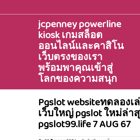
Skip
to
content
jcpenney powerline
kiosk เกมสล็อต
ออนไลน์และคาสิโน
เว็บตรงของเรา
พร้อมพาคุณเข้าสู่
โลกของความสนุก
Pgslot websiteทดลองเล
เว็บใหญ่ pgslot ใหม่ล่าส
pgslot99.life 7 AUG 67