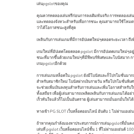
เล่นpgslotของคุณ
คุณควรทดลองเล่นฟรีก่อนการลงเดิมพันจริง การทดลองเล่น
และทดลองจังหวะสำหรับเพื่อการชนะ คุณสามารถใช้โหมดทดลอง
ว่าได้โอกาสชนะสูงที่สุด
เพลินกับการเล่นเกมที่มีการอัปเดตใหม่ๆตลอดระยะเวลา ถึงที่
เกมใหม่ที่อัปเดตโดยตลอด pgslot มีการอัปเดตเกมใหม่ๆอยู่เป
ชนะที่มากขึ้นด้วยเกมใหม่ๆที่มีฟีพบร์พิเศษและโบนัสมาก 
เกมpgslotอีกด้วย
การเล่นเกมสล็อตใน pgslot ยังมีโบนัสและก็โปรโมชั่นมากม
สำหรับสมาชิกใหม่ โบนัสฝากเงินรายวัน หรือโปรโมชั่นพิ
จะช่วยเพิ่มเงินลงทุนสำหรับการเล่นและเพิ่มโอกาสสำหรั
ทั้งเสถียร เพื่อผู้เล่นสามารถเพลิดเพลินกับการเล่นเกมได้
เร็วทันใจแล้วก็ไม่เป็นอันตราย ผู้เล่นสามารถมั่นอกมั่นใจได
ทางเข้า PG SLOT เว็บสล็อตออนไลน์ อันดับ 1 ไม่ผ่านเอเย่
ถ้าหากคุณกำลังมองหาประสบการณ์การเล่นpgslotที่มั่นค
เล่นที่ pgslot เว็บสล็อตออนไลน์ชั้น 1 ที่ไม่ผ่านเอเย่นต์ 