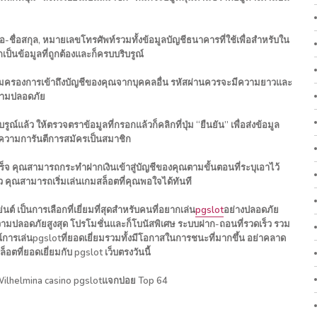
ชื่อ-ชื่อสกุล, หมายเลขโทรศัพท์รวมทั้งข้อมูลบัญชีธนาคารที่ใช้เพื่อสำหรับใน
เป็นข้อมูลที่ถูกต้องและก็ครบบริบรูณ์
พื่อคุ้มครองการเข้าถึงบัญชีของคุณจากบุคคลอื่น รหัสผ่านควรจะมีความยาวและ
ความปลอดภัย
แล้ว ให้ตรวจตราข้อมูลที่กรอกแล้วก็คลิกที่ปุ่ม “ยืนยัน” เพื่อส่งข้อมูล
อความการันตีการสมัครเป็นสมาชิก
ร็จ คุณสามารถกระทำฝากเงินเข้าสู่บัญชีของคุณตามขั้นตอนที่ระบุเอาไว้
้ว คุณสามารถเริ่มเล่นเกมสล็อตที่คุณพอใจได้ทันที
นต์ เป็นการเลือกที่เยี่ยมที่สุดสำหรับคนที่อยากเล่น
pgslot
อย่างปลอดภัย
 ความปลอดภัยสูงสุด โปรโมชั่นและก็โบนัสพิเศษ ระบบฝาก-ถอนที่รวดเร็ว รวม
์การเล่นpgslotที่ยอดเยี่ยมรวมทั้งมีโอกาสในการชนะที่มากขึ้น อย่าคลาด
ที่ยอดเยี่ยมกับ pgslot เว็บตรงวันนี้
 Wilhelmina casino pgslotแจกบ่อย Top 64