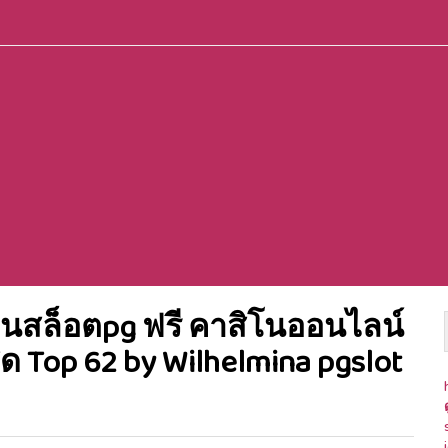
่นสล็อตpg ฟรี คาสิโนออนไลน์
ุด Top 62 by Wilhelmina pgslot