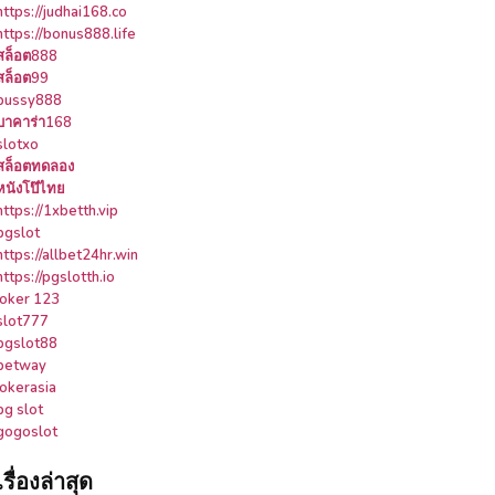
https://judhai168.co
https://bonus888.life
สล็อต888
สล็อต99
pussy888
บาคาร่า168
slotxo
สล็อตทดลอง
หนังโป๊ไทย
https://1xbetth.vip
pgslot
https://allbet24hr.win
https://pgslotth.io
joker 123
slot777
pgslot88
betway
jokerasia
pg slot
gogoslot
เรื่องล่าสุด