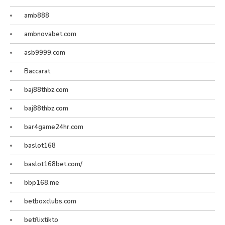
amb888
ambnovabet.com
asb9999.com
Baccarat
baj88thbz.com
baj88thbz.com
bar4game24hr.com
baslot168
baslot168bet.com/
bbp168.me
betboxclubs.com
betflixtikto