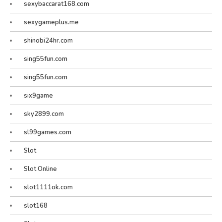
sexybaccarat168.com
sexygameplus.me
shinobi24hr.com
sing55fun.com
sing55fun.com
six9game
sky2899.com
sl99games.com
Slot
Slot Online
slot1111ok.com
slot168