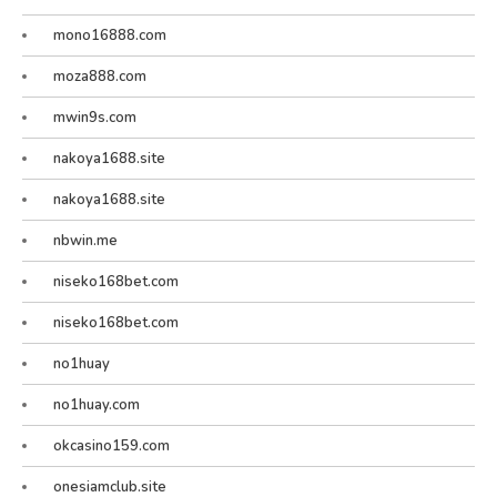
mono16888.com
moza888.com
mwin9s.com
nakoya1688.site
nakoya1688.site
nbwin.me
niseko168bet.com
niseko168bet.com
no1huay
no1huay.com
okcasino159.com
onesiamclub.site