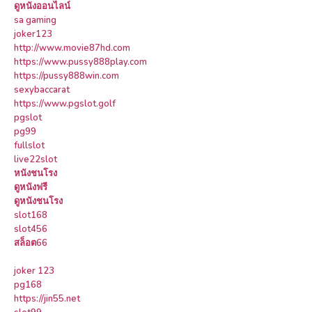
ดูหนังออนไลน์
sa gaming
joker123
http://www.movie87hd.com
https://www.pussy888play.com
https://pussy888win.com
sexybaccarat
https://www.pgslot.golf
pgslot
pg99
fullslot
live22slot
หนังชนโรง
ดูหนังฟรี
ดูหนังชนโรง
slot168
slot456
สล็อต66
joker 123
pg168
https://jin55.net