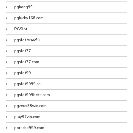
pgheng99
pglucky168.com
PGSlot
pgslot ทางเข้า
pgslot77
pgslot77.com
pgslot99
pgslot9999.co
pgslot999bets.com
pgzeus88win.com
play97vip.com
porsche999.com