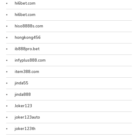
hi6bet.com
hi6bet.com
hiso8888s.com
hongkong456
ib888pro.bet
infyplus888.com
item388.com
jinda55
jinda888
Joker123
joker123auto
joker123th