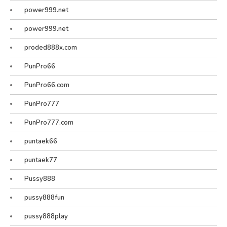
power999.net
power999.net
proded888x.com
PunPro66
PunPro66.com
PunPro777
PunPro777.com
puntaek66
puntaek77
Pussy888
pussy888fun
pussy888play