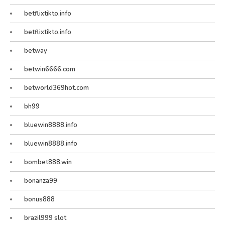
betflixtikto.info
betflixtikto.info
betway
betwin6666.com
betworld369hot.com
bh99
bluewin8888.info
bluewin8888.info
bombet888.win
bonanza99
bonus888
brazil999 slot