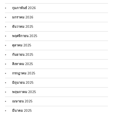
กุมภาพันธ์ 2026
มกราคม 2026
ธันวาคม 2025
พฤศจิกายน 2025
ตุลาคม 2025
กันยายน 2025
สิงหาคม 2025
กรกฎาคม 2025
มิถุนายน 2025
พฤษภาคม 2025
เมษายน 2025
มีนาคม 2025