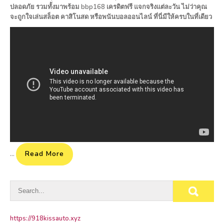
ปลอดภัย รวมทั้งมาพร้อม bbp168 เครดิตฟรี แจกจริงแต่ละวัน ไม่ว่าคุณ
จะถูกใจเล่นสล็อต คาสิโนสด หรือพนันบอลออนไลน์ ที่นี่มีให้ครบในที่เดียว
Read More
…
https://918kissauto.xyz