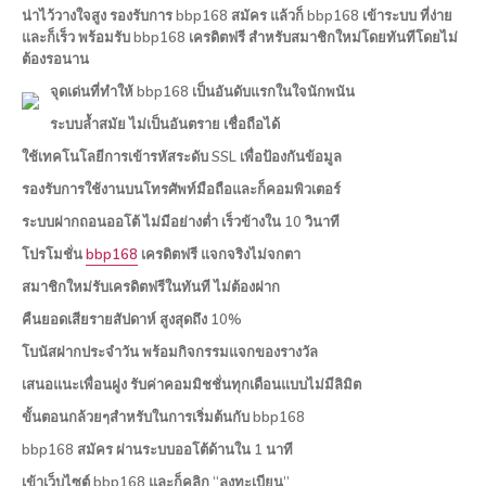
น่าไว้วางใจสูง รองรับการ bbp168 สมัคร แล้วก็ bbp168 เข้าระบบ ที่ง่าย
และก็เร็ว พร้อมรับ bbp168 เครดิตฟรี สำหรับสมาชิกใหม่โดยทันทีโดยไม่
ต้องรอนาน
จุดเด่นที่ทำให้ bbp168 เป็นอันดับแรกในใจนักพนัน
ระบบล้ำสมัย ไม่เป็นอันตราย เชื่อถือได้
ใช้เทคโนโลยีการเข้ารหัสระดับ SSL เพื่อป้องกันข้อมูล
รองรับการใช้งานบนโทรศัพท์มือถือและก็คอมพิวเตอร์
ระบบฝากถอนออโต้ ไม่มีอย่างต่ำ เร็วข้างใน 10 วินาที
โปรโมชั่น
bbp168
เครดิตฟรี แจกจริงไม่จกตา
สมาชิกใหม่รับเครดิตฟรีในทันที ไม่ต้องฝาก
คืนยอดเสียรายสัปดาห์ สูงสุดถึง 10%
โบนัสฝากประจำวัน พร้อมกิจกรรมแจกของรางวัล
เสนอแนะเพื่อนฝูง รับค่าคอมมิชชั่นทุกเดือนแบบไม่มีลิมิต
ขั้นตอนกล้วยๆสำหรับในการเริ่มต้นกับ bbp168
bbp168 สมัคร ผ่านระบบออโต้ด้านใน 1 นาที
เข้าเว็บไซต์ bbp168 และก็คลิก “ลงทะเบียน”