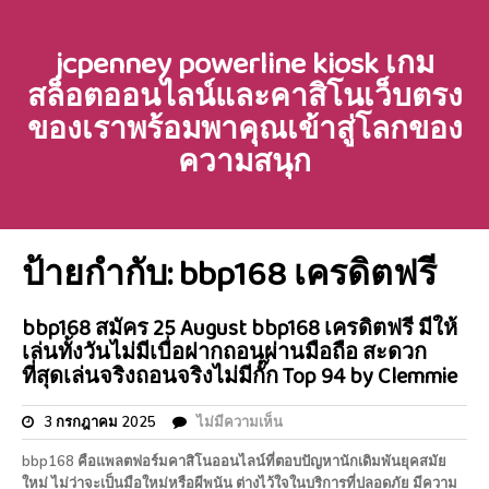
Skip
to
jcpenney powerline kiosk เกม
content
สล็อตออนไลน์และคาสิโนเว็บตรง
ของเราพร้อมพาคุณเข้าสู่โลกของ
ความสนุก
ป้ายกำกับ:
bbp168 เครดิตฟรี
bbp168 สมัคร 25 August bbp168 เครดิตฟรี มีให้
เล่นทั้งวันไม่มีเบื่อฝากถอนผ่านมือถือ สะดวก
ที่สุดเล่นจริงถอนจริงไม่มีกั๊ก Top 94 by Clemmie
3 กรกฎาคม 2025
ไม่มีความเห็น
bbp168 คือแพลตฟอร์มคาสิโนออนไลน์ที่ตอบปัญหานักเดิมพันยุคสมัย
ใหม่ ไม่ว่าจะเป็นมือใหม่หรือผีพนัน ต่างไว้ใจในบริการที่ปลอดภัย มีความ