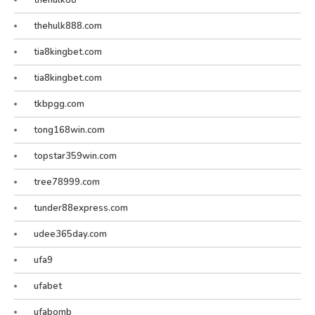
thehulk88
thehulk888.com
tia8kingbet.com
tia8kingbet.com
tkbpgg.com
tong168win.com
topstar359win.com
tree78999.com
tunder88express.com
udee365day.com
ufa9
ufabet
ufabomb