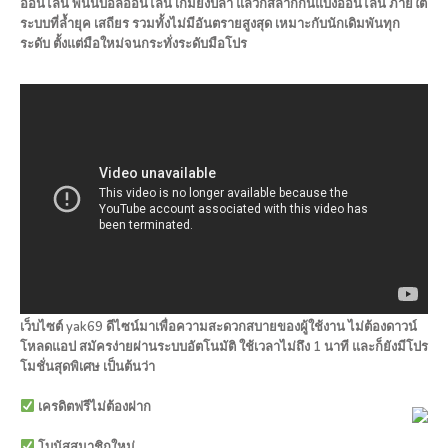
ออนไลน์ พนันบอลออนไลน์ เกมยิงปลา แล้วก็สลากกินแบ่งออนไลน์ ภายใต้
ระบบที่ล้ำยุค เสถียร รวมทั้งไม่มีอันตรายสูงสุด เหมาะกับนักเดิมพันทุก
ระดับ ตั้งแต่มือใหม่จนกระทั่งระดับมือโปร
เว็บไซต์ yak69 ดีไซน์มาเพื่อความสะดวกสบายของผู้ใช้งาน ไม่ต้องดาวน์
โหลดแอป สมัครง่ายผ่านระบบอัตโนมัติ ใช้เวลาไม่ถึง 1 นาที และก็ยังมีโปร
โมชั่นสุดพิเศษ เป็นต้นว่า
เครดิตฟรีไม่ต้องฝาก
โบนัสสมาชิกใหม่