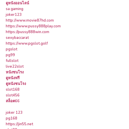
ดูหนังออนไลน์
sa gaming
joker123
http://www.movie87hd.com
https://www.pussy888play.com
https://pussy888win.com
sexybaccarat
https://www.pgslot.golf
pgslot
pg99
fullslot
live22slot
หนังชนโรง
ดูหนังฟรี
ดูหนังชนโรง
slot168
slot456
สล็อต66
joker 123
pg168
https://jin55.net