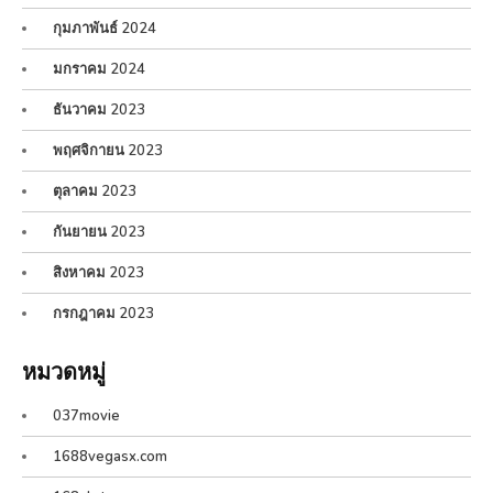
กุมภาพันธ์ 2024
มกราคม 2024
ธันวาคม 2023
พฤศจิกายน 2023
ตุลาคม 2023
กันยายน 2023
สิงหาคม 2023
กรกฎาคม 2023
หมวดหมู่
037movie
1688vegasx.com