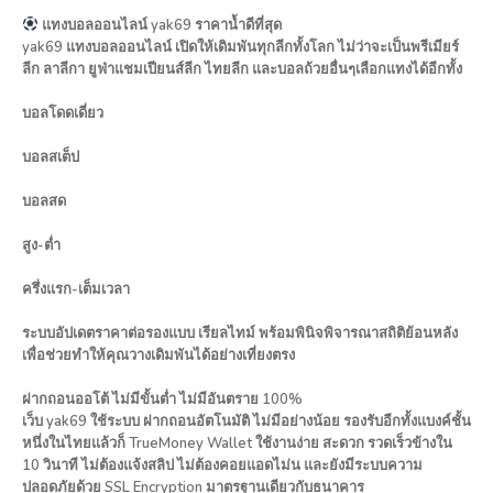
แทงบอลออนไลน์ yak69 ราคาน้ำดีที่สุด
yak69 แทงบอลออนไลน์ เปิดให้เดิมพันทุกลีกทั้งโลก ไม่ว่าจะเป็นพรีเมียร์
ลีก ลาลีกา ยูฟ่าแชมเปียนส์ลีก ไทยลีก และบอลถ้วยอื่นๆเลือกแทงได้อีกทั้ง
บอลโดดเดี่ยว
บอลสเต็ป
บอลสด
สูง-ต่ำ
ครึ่งแรก-เต็มเวลา
ระบบอัปเดตราคาต่อรองแบบ เรียลไทม์ พร้อมพินิจพิจารณาสถิติย้อนหลัง
เพื่อช่วยทำให้คุณวางเดิมพันได้อย่างเที่ยงตรง
ฝากถอนออโต้ ไม่มีขั้นต่ำ ไม่มีอันตราย 100%
เว็บ yak69 ใช้ระบบ ฝากถอนอัตโนมัติ ไม่มีอย่างน้อย รองรับอีกทั้งแบงค์ชั้น
หนึ่งในไทยแล้วก็ TrueMoney Wallet ใช้งานง่าย สะดวก รวดเร็วข้างใน
10 วินาที ไม่ต้องแจ้งสลิป ไม่ต้องคอยแอดไม่น และยังมีระบบความ
ปลอดภัยด้วย SSL Encryption มาตรฐานเดียวกับธนาคาร