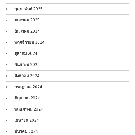
กุมภาพันธ์ 2025
มกราคม 2025
ธันวาคม 2024
พฤศจิกายน 2024
ตุลาคม 2024
กันยายน 2024
สิงหาคม 2024
กรกฎาคม 2024
มิถุนายน 2024
พฤษภาคม 2024
เมษายน 2024
มีนาคม 2024