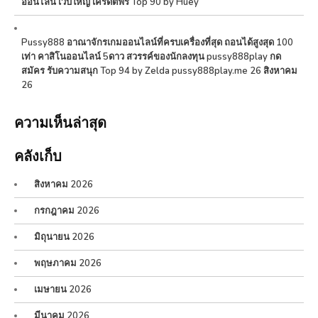
ออนไลน์ เว็บใหญ่ เครดิตฟรี Top 90 by Huey
Pussy888 อาณาจักรเกมออนไลน์ที่ครบเครื่องที่สุด ถอนได้สูงสุด 100
เท่า คาสิโนออนไลน์ 5ดาว สวรรค์ของนักลงทุน pussy888play กด
สมัคร รับความสนุก Top 94 by Zelda pussy888play.me 26 สิงหาคม
26
ความเห็นล่าสุด
คลังเก็บ
สิงหาคม 2026
กรกฎาคม 2026
มิถุนายน 2026
พฤษภาคม 2026
เมษายน 2026
มีนาคม 2026