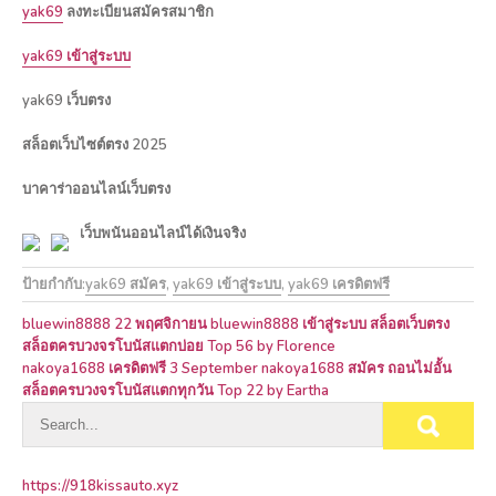
yak69
ลงทะเบียนสมัครสมาชิก
yak69 เข้าสู่ระบบ
yak69 เว็บตรง
สล็อตเว็บไซต์ตรง 2025
บาคาร่าออนไลน์เว็บตรง
เว็บพนันออนไลน์ได้เงินจริง
ป้ายกำกับ:
yak69 สมัคร
,
yak69 เข้าสู่ระบบ
,
yak69 เครดิตฟรี
แนะแนว
bluewin8888 22 พฤศจิกายน bluewin8888 เข้าสู่ระบบ สล็อตเว็บตรง
สล็อตครบวงจรโบนัสแตกบ่อย Top 56 by Florence
เรื่อง
nakoya1688 เครดิตฟรี 3 September nakoya1688 สมัคร ถอนไม่อั้น
สล็อตครบวงจรโบนัสแตกทุกวัน Top 22 by Eartha
https://918kissauto.xyz